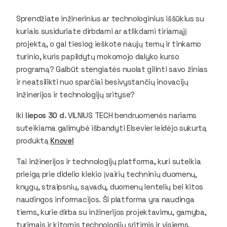
Sprendžiate inžinerinius ar technologinius iššūkius su
kuriais susiduriate dirbdami ar atlikdami tiriamąjį
projektą, o gal tiesiog ieškote naujų temų ir tinkamo
turinio, kuris papildytų mokomojo dalyko kurso
programą? Galbūt stengiatės nuolat gilinti savo žinias
ir neatsilikti nuo sparčiai besivystančių inovacijų
inžinerijos ir technologijų srityse?
Iki
liepos 30 d.
VILNIUS TECH bendruomenės nariams
suteikiama galimybė išbandyti
Elsevier
leidėjo sukurtą
produktą
Knovel
Tai inžinerijos ir technologijų platforma, kuri suteikia
prieigą prie didelio kiekio įvairių techninių duomenų,
knygų, straipsnių, sąvadų, duomenų lentelių bei kitos
naudingos informacijos. Ši platforma yra naudinga
tiems, kurie dirba su inžinerijos projektavimu, gamyba,
tyrimais ir kitomis technologijų sritimis ir visiems,