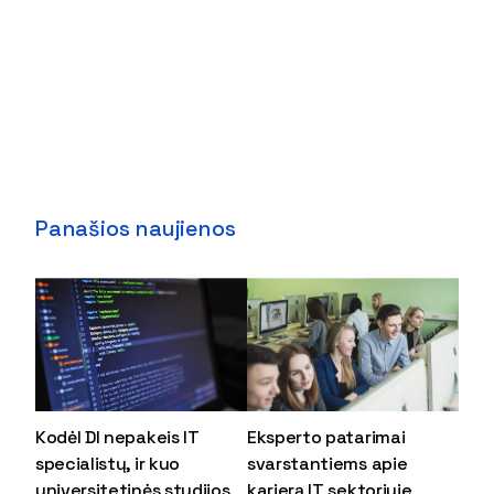
Panašios naujienos
Kodėl DI nepakeis IT
Eksperto patarimai
specialistų, ir kuo
svarstantiems apie
universitetinės studijos
karjerą IT sektoriuje