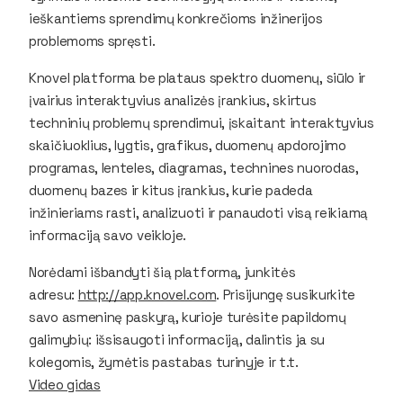
ieškantiems sprendimų konkrečioms inžinerijos
problemoms spręsti.
Knovel platforma be plataus spektro duomenų, siūlo ir
įvairius interaktyvius analizės įrankius, skirtus
techninių problemų sprendimui, įskaitant interaktyvius
skaičiuoklius, lygtis, grafikus, duomenų apdorojimo
programas, lenteles, diagramas, technines nuorodas,
duomenų bazes ir kitus įrankius, kurie padeda
inžinieriams rasti, analizuoti ir panaudoti visą reikiamą
informaciją savo veikloje.
Norėdami išbandyti šią platformą, junkitės
adresu:
http://app.knovel.com
. Prisijungę susikurkite
savo asmeninę paskyrą, kurioje turėsite papildomų
galimybių: išsisaugoti informaciją, dalintis ja su
kolegomis, žymėtis pastabas turinyje ir t.t.
Video gidas