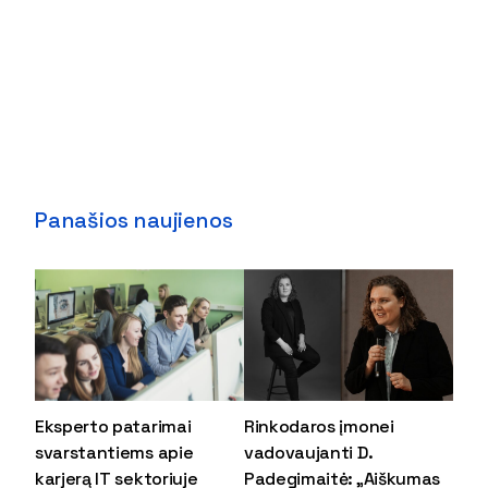
Panašios naujienos
Eksperto patarimai
Rinkodaros įmonei
svarstantiems apie
vadovaujanti D.
karjerą IT sektoriuje
Padegimaitė: „Aiškumas