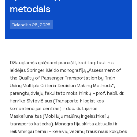
metodais
Balandžio 28, 2025
Džiaugiamės galėdami pranešti, kad tarptautinis
leidėjas Springer išleido monografiją „Assessment of
the Quality of Passenger Transportation by Train
Using Multiple Criteria Decision Making Methods“,
parengtą dviejų fakulteto mokslininkų – prof. habil. dr.
Henriko Sivilevičiaus (Transporto ir logistikos
kompetencijos centras) ir doc. dr. Lijanos
Maskeliūnaitės (Mobiliųjų mašinų ir geležinkelių
transporto katedra). Monografija skirta aktualiai ir
reikšmingai temai – keleivių vežimų traukiniais kokybės