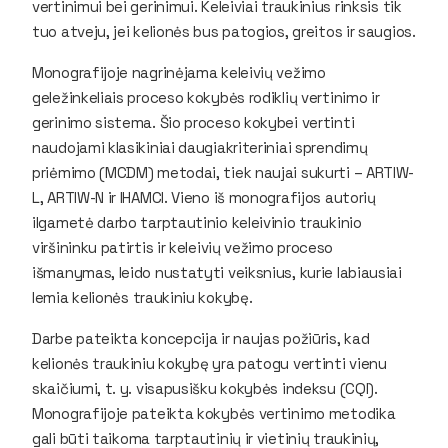
vertinimui bei gerinimui. Keleiviai traukinius rinksis tik
tuo atveju, jei kelionės bus patogios, greitos ir saugios.
Monografijoje nagrinėjama keleivių vežimo
geležinkeliais proceso kokybės rodiklių vertinimo ir
gerinimo sistema. Šio proceso kokybei vertinti
naudojami klasikiniai daugiakriteriniai sprendimų
priėmimo (MCDM) metodai, tiek naujai sukurti – ARTIW-
L, ARTIW-N ir IHAMCI. Vieno iš monografijos autorių
ilgametė darbo tarptautinio keleivinio traukinio
viršininku patirtis ir keleivių vežimo proceso
išmanymas, leido nustatyti veiksnius, kurie labiausiai
lemia kelionės traukiniu kokybę.
Darbe pateikta koncepcija ir naujas požiūris, kad
kelionės traukiniu kokybę yra patogu vertinti vienu
skaičiumi, t. y. visapusišku kokybės indeksu (CQI).
Monografijoje pateikta kokybės vertinimo metodika
gali būti taikoma tarptautinių ir vietinių traukinių,