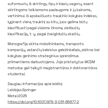
suformuotų iš skirtingų tipų ir klasių vagonų, esant
skirtingoms teikiamoms paslaugoms ir jų kainoms,
vertinimui. Iš apskaičiuoto traukinio kokybės indekso,
lyginant vieną traukinį su kitu, juos galima būtų
klasifikuoti pagal visiems žinomą viešbučių
klasifikaciją, t. y. pagal žvaigždučių skaičių.
Monografija skirta mokslininkams, transporto
kompanijų, vežančių keleivius geležinkeliais, plėtros bei
kokybės gerinimo strateginius sprendimus
priimantiems darbuotojams. Joje pristatytus MCDM
metodus gali taikyti magistrantūros ir doktorantūros
studentai.
Daugiau informacijos apie leidinį:
Leidėjas:Springer
Metai:2025
https://doi.org/10.1007/978-3-031-85877-2