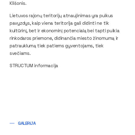
Klišonis.
Lietuvos rajonų teritorijų atnaujinimas yra puikus
pavyzdys, kaip viena teritorija gali didinti ne tik
kultūrinį, bet ir ekonominį potencialą bei tapti puikia
rinkodaros priemone, didinančia miesto žinomumą ir
patrauklumą tiek patiems gyventojams, tiek
svečiams.
STRUCTUM informacija
GALERIJA