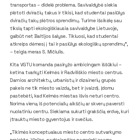
transportas – didelė problema. Savivaldybė siekia
plėtoti dviračių takus ir tikisi, kad studentai pasiūlys
dviračių takų plėtros sprendimų. Turime išsikėlę sau
tikslą tapti ekologiškiausia savivaldybe Lietuvoje,
galbūt net Baltijos šalyse. Tikiuosi, kad studentai
atkreips dėmesį į tai ir pasiūlys ekologiškų sprendimų“,
– teigia meras S. Mičiulis.
Kita VGTU komanda pasiryžo ambicingam iššūkiui –
ketina tvarkyti Kelmės ir Radviliškio miesto centrus.
Darnios architektų, urbanistų ir dizainerių grupės
pakeis ne tik miesto vaizdą, bet ir įvaizdį. Įdomu
pastebėti, kad Kelmės miestas išvis neturi centro.
Norima vieną iš potencialių aikščių ar skverų paversti
nuolatiniu centru. Siekiama sukurti grakščią erdvę, kuri
įtrauktų miesto gyventojus ir svečius.
„Tikimės konceptualaus miesto centro sutvarkymo
projekto. Vizijos, padėsiančios pagerinti esamą