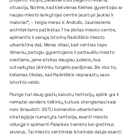
situaciją. Norime, kad kiekvienas Kelmės gyventojas ar
naujas miesto lankytojas centre jaustųsi jaukiai ir
maloniai“, – teigia meras V. Andrulis. Jauniesiems
architektams patikėtas 7 ha plotas miesto centre,
apimantis ir senąją istorinę Radviliškio miesto
urbanistinę dalį. Meras viliasi, kad centras taps
išmaniu, patogiu gyventojams ir patraukliu miesto
svečiams, jame atsiras daugiau judesio, bus
sutvarkytas ūkininkų turgelio paviljonas. Be viso to,
keliamas tikslas, kad Radviliškis neprarastų savo
istorinio veido.
Plungė turi daug gražių kalvotų teritorijų, aplink yra ir
nemažai vandens telkinių, kuriuos stengiamasi kaip
nors išnaudoti. VGTU komandos urbanistams
strategijoje numatyta teritorija, esanti miesto
viduryje ir apimanti Palankės tvenkinį bei gretimus
skverus. Tai miesto centrinėje istorinėje dalyje esanti