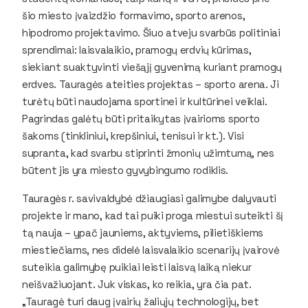
šio miesto įvaizdžio formavimo, sporto arenos,
hipodromo projektavimo. Šiuo atveju svarbūs politiniai
sprendimai: laisvalaikio, pramogų erdvių kūrimas,
siekiant suaktyvinti viešąjį gyvenimą kuriant pramogų
erdves. Tauragės ateities projektas – sporto arena. Ji
turėtų būti naudojama sportinei ir kultūrinei veiklai.
Pagrindas galėtų būti pritaikytas įvairioms sporto
šakoms (tinkliniui, krepšiniui, tenisui ir kt.). Visi
supranta, kad svarbu stiprinti žmonių užimtumą, nes
būtent jis yra miesto gyvybingumo rodiklis.
Tauragės r. savivaldybė džiaugiasi galimybe dalyvauti
projekte ir mano, kad tai puiki proga miestui suteikti šį
tą nauja – ypač jauniems, aktyviems, pilietiškiems
miestiečiams, nes didelė laisvalaikio scenarijų įvairovė
suteikia galimybę puikiai leisti laisvą laiką niekur
neišvažiuojant. Juk viskas, ko reikia, yra čia pat.
„Tauragė turi daug įvairių žaliųjų technologijų, bet