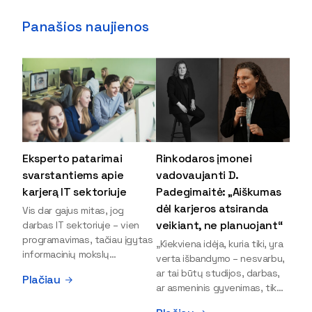
Panašios naujienos
Eksperto patarimai
Rinkodaros įmonei
svarstantiems apie
vadovaujanti D.
karjerą IT sektoriuje
Padegimaitė: „Aiškumas
dėl karjeros atsiranda
Vis dar gajus mitas, jog
veikiant, ne planuojant“
darbas IT sektoriuje – vien
programavimas, tačiau įgytas
„Kiekviena idėja, kuria tiki, yra
informacinių mokslų
verta išbandymo – nesvarbu,
išsilavinimas gali atverti kur
ar tai būtų studijos, darbas,
Plačiau
kas daugiau durų ir net
ar asmeninis gyvenimas, tik
užauginti iki vadovų. Sparčiai
bandydamas naujus dalykus