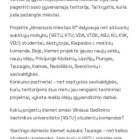
pagerinti savo gyvenamąją teritoriją. Tai kryptis, kuria
juda pažangūs miestai.
Projekte „Išmanusis miestas IV“ dalyvauja net aštuonių
aukštųjų mokyklų (VGTU, KTU, VDA, VTDK, ASU, KU, KVK,
VDU) studentai, dėstytojai, Klaipėdos r. mokinių
komanda. Beje, šiemet projekte gausu naujų veidų,
naujų idėjų. Prisijungė Kėdainių, Lazdijų, Plungės,
Tauragės, Kelmės, Radviliškio, Švenčionių r.
savivaldybės.
Konkurso partneriai – net septynios savivaldybės,
kurių teritorijoms šiuo metu jau rengiami techniniai
projektai, vyksta realūs idėjų įgyvendinimo darbai.
Kokių projektų šiemet ėmėsi Vilniaus Gedimino
technikos universiteto (VGTU) studentų komandos?
Ypatingo dėmesio šiemet sulaukė Tauragė – net kelios
studentų komandos, tarp kurių ir VGTU, prisidės prie