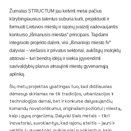
Žurnalas STRUCTUM jau ketvirti metai pačius
kūrybingiausius talentus suburia kurti, projektuoti ir
formuoti Lietuvos miestų ir rajonų įvaizdį vadovaujantis
konkurso „Išmanusis miestas“ principais. Tapdami
integruoto projekto dalimi, visi „Išmaniojo miesto IV“
dalyviai – viešasis ir privatus sektoriai, aukštųjų mokyklų
atstovai – turi bendrą idėją ir siekia įgyvendinti
savivaldybių planus atnaujinti miestų gyvenamąją
aplinką.
Šių metų projektas ypatingas tuo, kad didžiausias
dėmesys skiriamas ne tik tradicijos, urbanizacijos ir
technologijos darnai, bet ir konkurse dalyvaujančių
komandų novatoriškumui, originaliam požiūriui į miestą,
kaip į gyvą organizmą. Dalyviai šiais metais – tikri
inovatoriai, suvokiantys, kad rajonų ateitis – jauni ir
veržlūs jų gyventojai, puikiausiai suvokiantys, kaip