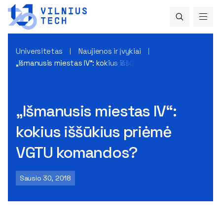
Universitetas
Naujienos ir įvykiai
„Išmanusis miestas IV“: kokius iššūkius priėmė VGTU koman
„Išmanusis miestas IV“:
kokius iššūkius priėmė
VGTU komandos?
Sausio 30, 2018