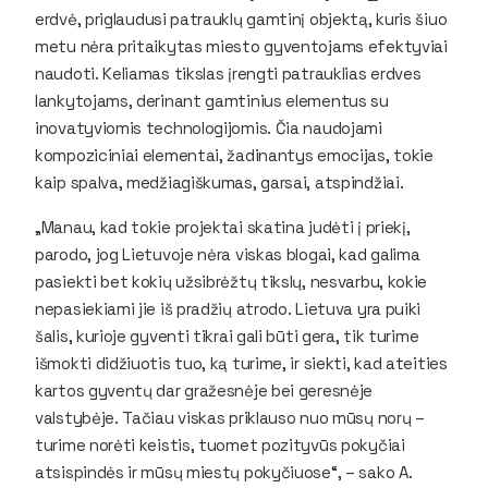
erdvė, priglaudusi patrauklų gamtinį objektą, kuris šiuo
metu nėra pritaikytas miesto gyventojams efektyviai
naudoti. Keliamas tikslas įrengti patrauklias erdves
lankytojams, derinant gamtinius elementus su
inovatyviomis technologijomis. Čia naudojami
kompoziciniai elementai, žadinantys emocijas, tokie
kaip spalva, medžiagiškumas, garsai, atspindžiai.
„Manau, kad tokie projektai skatina judėti į priekį,
parodo, jog Lietuvoje nėra viskas blogai, kad galima
pasiekti bet kokių užsibrėžtų tikslų, nesvarbu, kokie
nepasiekiami jie iš pradžių atrodo. Lietuva yra puiki
šalis, kurioje gyventi tikrai gali būti gera, tik turime
išmokti didžiuotis tuo, ką turime, ir siekti, kad ateities
kartos gyventų dar gražesnėje bei geresnėje
valstybėje. Tačiau viskas priklauso nuo mūsų norų –
turime norėti keistis, tuomet pozityvūs pokyčiai
atsispindės ir mūsų miestų pokyčiuose“, – sako A.