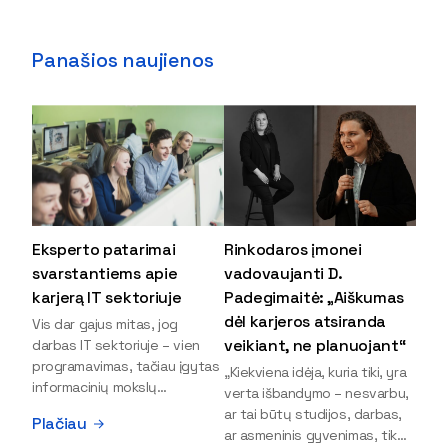
Panašios naujienos
Eksperto patarimai
Rinkodaros įmonei
svarstantiems apie
vadovaujanti D.
karjerą IT sektoriuje
Padegimaitė: „Aiškumas
dėl karjeros atsiranda
Vis dar gajus mitas, jog
veikiant, ne planuojant“
darbas IT sektoriuje – vien
programavimas, tačiau įgytas
„Kiekviena idėja, kuria tiki, yra
informacinių mokslų
verta išbandymo – nesvarbu,
išsilavinimas gali atverti kur
ar tai būtų studijos, darbas,
Plačiau
kas daugiau durų ir net
ar asmeninis gyvenimas, tik