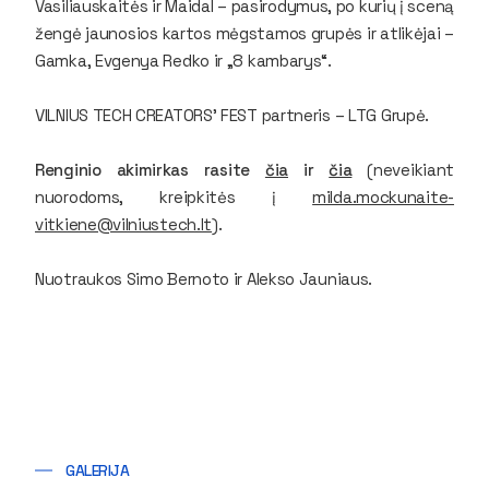
Vasiliauskaitės ir Maidal – pasirodymus, po kurių į sceną
žengė jaunosios kartos mėgstamos grupės ir atlikėjai –
Gamka, Evgenya Redko ir „8 kambarys“.
VILNIUS TECH CREATORS’ FEST partneris – LTG Grupė.
Renginio akimirkas rasite
čia
ir
čia
(neveikiant
nuorodoms, kreipkitės į
milda.mockunaite-
vitkiene@vilniustech.lt
).
Nuotraukos Simo Bernoto ir Alekso Jauniaus.
GALERIJA