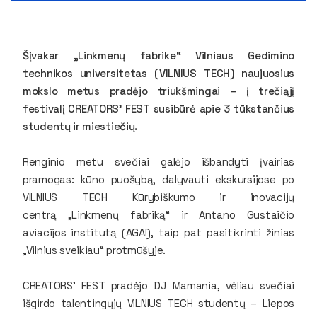
Šįvakar „Linkmenų fabrike“ Vilniaus Gedimino
technikos universitetas (VILNIUS TECH) naujuosius
mokslo metus pradėjo triukšmingai – į trečiąjį
festivalį CREATORS’ FEST susibūrė apie 3 tūkstančius
studentų ir miestiečių.
Renginio metu svečiai galėjo išbandyti įvairias
pramogas: kūno puošybą, dalyvauti ekskursijose po
VILNIUS TECH Kūrybiškumo ir inovacijų
centrą „Linkmenų fabriką“ ir Antano Gustaičio
aviacijos institutą (AGAI), taip pat pasitikrinti žinias
„Vilnius sveikiau“ protmūšyje.
CREATORS’ FEST pradėjo DJ Mamania, vėliau svečiai
išgirdo talentingųjų VILNIUS TECH studentų – Liepos