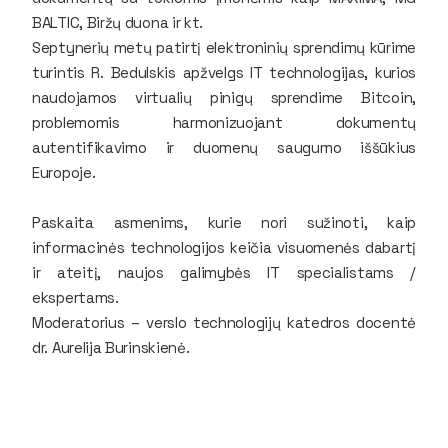
BALTIC, Biržų duona ir kt.
Septynerių metų patirtį elektroninių sprendimų kūrime
turintis R. Bedulskis apžvelgs IT technologijas, kurios
naudojamos virtualių pinigų sprendime Bitcoin,
problemomis harmonizuojant dokumentų
autentifikavimo ir duomenų saugumo iššūkius
Europoje.
Paskaita asmenims, kurie nori sužinoti, kaip
informacinės technologijos keičia visuomenės dabartį
ir ateitį, naujos galimybės IT specialistams /
ekspertams.
Moderatorius – verslo technologijų katedros docentė
dr. Aurelija Burinskienė.