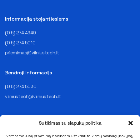
Neišsenkančios darbo
sritis žavėjo aukštais
galimybės IT sektoriuje
atlyginimais ir karjeros
dirbantis ekspertas pasakoja,
perspektyvomis. Šiuo metu
Informacija stojantiesiems
jog darbo krypčių pasirinkimas
situacija yra kitokia – jų
šioje srityje – itin platus. Pats
poreikis mažėja, stoja
(0 5) 274 4949
A. Juozapavičius karjerą
atlyginimų augimas. Daugelis
pradėjo kaip programuotojas
tai gali priimti kaip ženklą, kad
(0 5) 274 5010
tuometiniame Lietuvovos
atėjo IT specialistų greitai
priemimas@vilniustech.lt
telekome. Vėliau jis dirbo
nebereikės ar reikės ženkliai
analitiku ir IT projektų vadovu,
mažiau. O kaip yra iš tikrųjų?
vadovavo įvairiems
„Mažėja poreikis“ ir „nyksta
Bendroji informacija
padaliniams, o galiausiai – ir
profesija“ yra du visiškai
visai IT įmonei. Šiandien jis
skirtingi dalykai. Apskritai
įmonių grupės „NRD
(0 5) 274 5030
kalbant, mano nuomone,
Companies“– operacijų
vienu metu vyksta trys atskiri
vilniustech@vilniustech.lt
vadovas (COO), atsakingas už
procesai, kuriuos žmonės
visą organizacijos veikimo
visus suverčia dirbtiniam
„mechaniką“: „Savo darbe
intelektui. Visų pirma, po
rūpinuosi, kad organizacija ne
pastarojo penkmečio bumo
Sutikimas su slapukų politika
tik kurtų technologinius
įmonės prisamdė daugiau, nei
sprendimus klientams, bet ir
realiai reikėjo, todėl dabar
Vertiname Jūsų privatumą ir siekdami užtikrinti teikiamų paslaugų kokybę,
pati veiktų patikimai, saugiai,