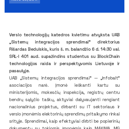
Verslo technologijų katedros kvietimu atvyksta UAB
„Sistemų integracijos sprendimai” direktorius
Rišardas Bedulskis, kuris š. m. balandžio 6 d. 14:30 val.
SRL-I 401 aud. supažindins studentus su BlockChain
technologijos raida ir perspektyvomis Lietuvoje ir
pasaulyje.
UAB „Sistemų integracijos sprendimai“ — „Infobalt“
asociacijos narė. Įmonė ieškanti kartu su
ministerijomis, mokesčių inspekcija, registrų centru
bendrų sąlyčio taškų, aktyviai dalyvaujanti rengiant
nacionalinius projektus, dirbanti su IT sektoriaus ir
verslo įmonėmis elektorinių sprendimų pritaikymo rinkai
srityje. Sprendimai, kaip efektyviai dirbti be popierinių
dokumentų su tokiomis įmonėmis kaip MAXIMA, MG