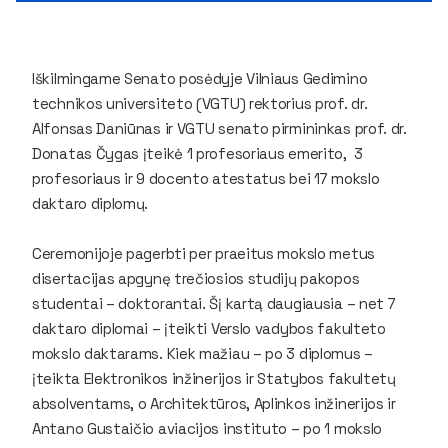
Iškilmingame Senato posėdyje Vilniaus Gedimino
technikos universiteto (VGTU) rektorius prof. dr.
Alfonsas Daniūnas ir VGTU senato pirmininkas prof. dr.
Donatas Čygas įteikė 1 profesoriaus emerito, 3
profesoriaus ir 9 docento atestatus bei 17 mokslo
daktaro diplomų.
Ceremonijoje pagerbti per praeitus mokslo metus
disertacijas apgynę trečiosios studijų pakopos
studentai – doktorantai. Šį kartą daugiausia – net 7
daktaro diplomai – įteikti Verslo vadybos fakulteto
mokslo daktarams. Kiek mažiau – po 3 diplomus –
įteikta Elektronikos inžinerijos ir Statybos fakultetų
absolventams, o Architektūros, Aplinkos inžinerijos ir
Antano Gustaičio aviacijos instituto – po 1 mokslo