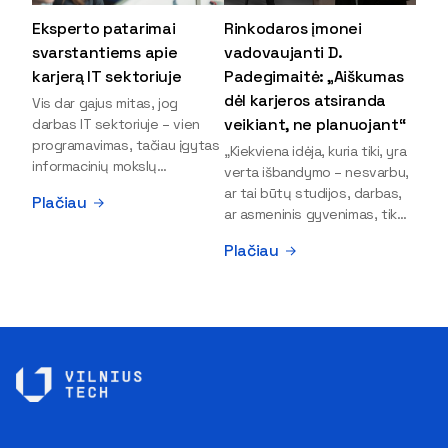
Eksperto patarimai
Rinkodaros įmonei
svarstantiems apie
vadovaujanti D.
karjerą IT sektoriuje
Padegimaitė: „Aiškumas
dėl karjeros atsiranda
Vis dar gajus mitas, jog
veikiant, ne planuojant“
darbas IT sektoriuje – vien
programavimas, tačiau įgytas
„Kiekviena idėja, kuria tiki, yra
informacinių mokslų
verta išbandymo – nesvarbu,
išsilavinimas gali atverti kur
ar tai būtų studijos, darbas,
Plačiau
kas daugiau durų ir net
ar asmeninis gyvenimas, tik
užauginti iki vadovų. Sparčiai
bandydamas naujus dalykus
Plačiau
keičiantis technologijoms,
atrandi, kas iš tiesų tau įdomu
šiandien darbo rinkoje trūksta
ir kur slypi tavo stiprybės“, –
dirbtinio intelekto (DI),
įsitikinusi skaitmeninės
kibernetinio saugumo,
rinkodaros specialistė, įmonės
debesijos ekspertų,
„Paperplanes“ vadovė Dovilė
duomenų analitikų.
Padegimaitė. Mergina tai
Apsispręsti dėl studijų
įrodo savo pavyzdžiu: VILNIUS
programos ar karjeros
TECH Verslo vadybos
krypties neretai trukdo
fakulteto alumnė į dabartinę
abejonės ir nežinomybė. Kaip
karjeros stotelę atėjo tik