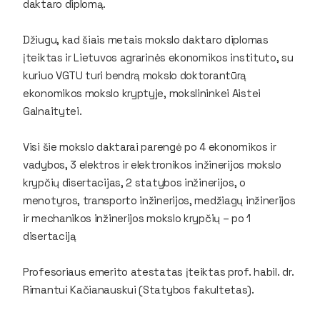
daktaro diplomą.
Džiugu, kad šiais metais mokslo daktaro diplomas
įteiktas ir Lietuvos agrarinės ekonomikos instituto, su
kuriuo VGTU turi bendrą mokslo doktorantūrą
ekonomikos mokslo kryptyje, mokslininkei Aistei
Galnaitytei.
Visi šie mokslo daktarai parengė po 4 ekonomikos ir
vadybos, 3 elektros ir elektronikos inžinerijos mokslo
krypčių disertacijas, 2 statybos inžinerijos, o
menotyros, transporto inžinerijos, medžiagų inžinerijos
ir mechanikos inžinerijos mokslo krypčių – po 1
disertaciją
Profesoriaus emerito atestatas įteiktas prof. habil. dr.
Rimantui Kačianauskui (Statybos fakultetas).