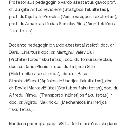
Profesoriaus pedagoginio vardo atestatus gavo: prof.
dr. Jurgita Antuchevičienė (Statybos fakultetas),
prof. dr. Kęstutis Peleckis (Verslo vadybos fakultetas),
prof. dr. Almantas Liudas Samalavičius (Architektūros
fakultetas).
Docento pedagoginio vardo atestatai įteikti: doc. dr.
Dariui Linartui ir doc. dr. Martynui Valevičiui
(Architektūros fakultetas), doc. dr. Tomui Luneckui,
doc. dr. Dariui Ploniui ir doc. dr. Tatjanai Gric
(Elektronikos fakultetas), doc. dr. Rasai
Stankevičienei (Aplinkos inžinerijos fakultetas), doc.
dr. Dovilei Merkevičiūtei (Statybos fakultetas), doc. dr.
Alfredui Rimkui (Transporto inžinerijos fakultetas) ir
doc. dr. Algirdui Maknickui (Mechanikos inžinerijos
fakultetas).
Naujiena parengta pagal VGTU Doktorantūros skyriaus