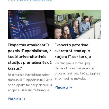
Ekspertas atsako: ar DI
Eksperto patarimai
pakeis IT specialistus, ir
svarstantiems apie
kodėl universitetinės
karjerą IT sektoriuje
studijos pranašesnės už
Vis dar gajus mitas, jog
kursus?
darbas IT sektoriuje – vien
programavimas, tačiau įgytas
Ar dirbtinis intelektas atims
informacinių mokslų
darbus iš IT specialistų? Ar ši
išsilavinimas gali atverti kur
sritis apskritai dar paklausi, ir
Plačiau
kas daugiau durų ir net
ar geriau išsilaikyti trumpus
užauginti iki vadovų. Sparčiai
kursus, ar vis tik stoti į
Plačiau
keičiantis technologijoms,
universitetą? Tokie klausimai
šiandien darbo rinkoje trūksta
dažniausiai iškyla apie