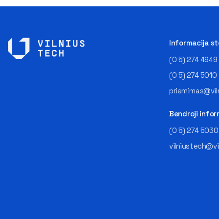
Informacija s
(0 5) 274 4949
(0 5) 274 5010
priemimas@viln
Bendroji infor
(0 5) 274 5030
vilniustech@vi