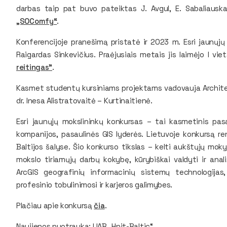
darbas taip pat buvo pateiktas J. Avgul, E. Sabaliauskai
„SOComfy“
.
Konferencijoje pranešimą pristatė ir 2023 m. Esri jaunųjų
Raigardas Sinkevičius. Praėjusiais metais jis laimėjo I vi
reitingas"
.
Kasmet studentų kursiniams projektams vadovauja Architek
dr. Inesa Alistratovaitė – Kurtinaitienė.
Esri jaunųjų mokslininkų konkursas – tai kasmetinis pasa
kompanijos, pasaulinės GIS lyderės. Lietuvoje konkursą reng
Baltijos šalyse. Šio konkurso tikslas – kelti aukštųjų mok
mokslo tiriamųjų darbų kokybę, kūrybiškai valdyti ir ana
ArcGIS geografinių informacinių sistemų technologijas
profesinio tobulinimosi ir karjeros galimybes.
Plačiau apie konkursą
čia
.
Naujienos nuotrauka: UAB „
Hnit-Baltic“
.