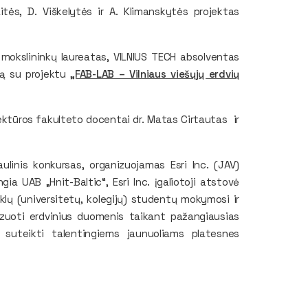
tės, D. Viškelytės ir A. Klimanskytės projektas
 mokslininkų laureatas, VILNIUS TECH absolventas
etą su projektu
„FAB-LAB – Vilniaus viešųjų erdvių
tūros fakulteto docentai dr. Matas Cirtautas ir
ulinis konkursas, organizuojamas Esri Inc. (JAV)
ia UAB „Hnit-Baltic“, Esri Inc. įgaliotoji atstovė
yklų (universitetų, kolegijų) studentų mokymosi ir
lizuoti erdvinius duomenis taikant pažangiausias
, suteikti talentingiems jaunuoliams platesnes