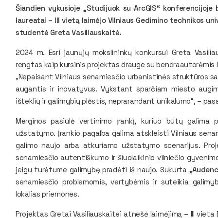
Šiandien vykusioje „Studijuok su ArcGIS“ konferencijoje 
laureatai – III vietą laimėjo Vilniaus Gedimino technikos u
studentė Greta Vasiliauskaitė.
2024 m. Esri jaunųjų mokslininkų konkursui Greta Vasili
rengtas kaip kursinis projektas drauge su bendraautorėmis G
„Nepaisant Vilniaus senamiesčio urbanistinės struktūros sau
augantis ir inovatyvus. Vykstant sparčiam miesto augimui
išteklių ir galimybių plėstis, neprarandant unikalumo“, – pa
Merginos pasiūlė vertinimo įrankį, kuriuo būtų galima
užstatymo. Įrankio pagalba galima atskleisti Vilniaus sena
galimo naujo arba atkuriamo užstatymo scenarijus. Proje
senamiesčio autentiškumo ir šiuolaikinio vilniečio gyvenim
jeigu turėtume galimybę pradėti iš naujo. Sukurta
„Audenc
senamiesčio problemomis, vertybėmis ir suteikia galimybę
lokalias priemones.
Projektas Gretai Vasiliauskaitei atnešė laimėjimą – III vieta