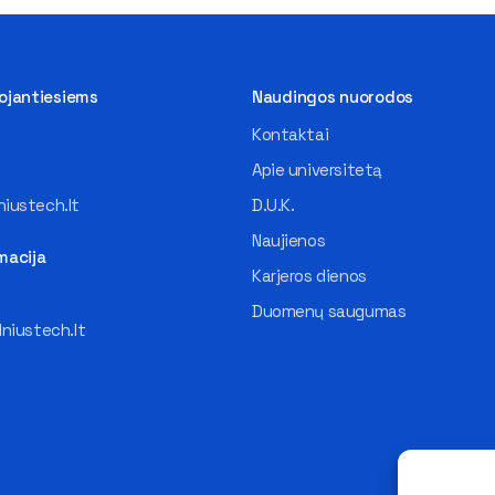
tojantiesiems
Naudingos nuorodos
Kontaktai
Apie universitetą
iustech.lt
D.U.K.
Naujienos
macija
Karjeros dienos
Duomenų saugumas
lniustech.lt