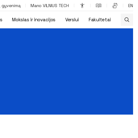
ą gyvenimą
Mano VILNIUS TECH
EN
os
Mokslas ir inovacijos
Verslui
Fakultetai