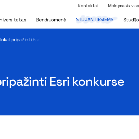
Kontaktai
Mokymasis vis
niversitetas
Bendruomenė
Studij
STOJANTIESIEMS
inkai pripažinti Esri konkurse
pripažinti Esri konkurse