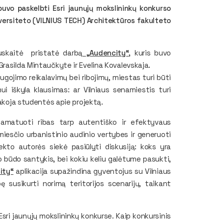
buvo paskelbti Esri jaunųjų mokslininkų konkurso
niversiteto (VILNIUS TECH) Architektūros fakulteto
auskaitė pristatė darbą
„Audencity“
, kuris buvo
rasilda Mintaučkyte ir Evelina Kovalevskaja.
gojimo reikalavimų bei ribojimų, miestas turi būti
 iškyla klausimas: ar Vilniaus senamiestis turi
sakoja studentės apie projektą.
 pamatuoti ribas tarp autentiško ir efektyvaus
miesčio urbanistinio audinio vertybes ir generuoti
kto autorės siekė pasiūlyti diskusiją: koks yra
o būdo santykis, bei kokiu keliu galėtume pasukti,
ity“
aplikacija supažindina gyventojus su Vilniaus
 susikurti norimą teritorijos scenarijų, taikant
 Esri jaunųjų mokslininkų konkurse. Kaip konkursinis