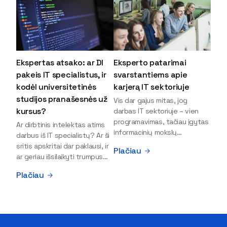
Ekspertas atsako: ar DI
Eksperto patarimai
pakeis IT specialistus, ir
svarstantiems apie
kodėl universitetinės
karjerą IT sektoriuje
studijos pranašesnės už
Vis dar gajus mitas, jog
kursus?
darbas IT sektoriuje – vien
programavimas, tačiau įgytas
Ar dirbtinis intelektas atims
informacinių mokslų
darbus iš IT specialistų? Ar ši
išsilavinimas gali atverti kur
sritis apskritai dar paklausi, ir
Plačiau
kas daugiau durų ir net
ar geriau išsilaikyti trumpus
užauginti iki vadovų. Sparčiai
kursus, ar vis tik stoti į
Plačiau
keičiantis technologijoms,
universitetą? Tokie klausimai
šiandien darbo rinkoje trūksta
dažniausiai iškyla apie
dirbtinio intelekto (DI),
informacinių technologijų
kibernetinio saugumo,
studijas svarstantiems
debesijos ekspertų,
jaunuoliams. Iš šiuos ir kitus