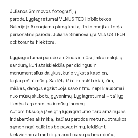
Julianos Smirnovos fotografijų
paroda
Lygiagretumai
VILNIUS TECH bibliotekos
Galerijoje A rengiama pirmą kartą. Tai pirmoji autorės
personalinė paroda. Juliana Smirnova yra VILNIUS TECH
doktorantė ir lektorė.
Lygiagretumai
parodo amžinos ir mūsų laiko realybių
sandūrą, kuri atsiskleidžia per didingus ir
monumentalius dalykus, kurie vyksta kasdien,
lygiagrečiai mūsų. Saulėlydžiai ir saulėtekiai, jūra,
miškas, dangus egzistuoja savo ritmu nepriklausomai
nuo mūsų skubotų gyvenimų. Lygiagretumai – tai lyg
tiesės tarp gamtos ir mūsų jausmų.
Autorė fiksuoja įžvelgtą lygiagretumo tarp amžinybės
ir dabarties akimirką, tačiau parodos metu nuotraukos
sąmoningai paliktos be pavadinimų, leidžiant
kiekvienam atrasti ir pajausti savo paties minčių