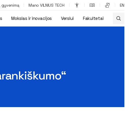
ą gyvenimą
Mano VILNIUS TECH
EN
os
Mokslas ir inovacijos
Verslui
Fakultetai
varankiškumo“