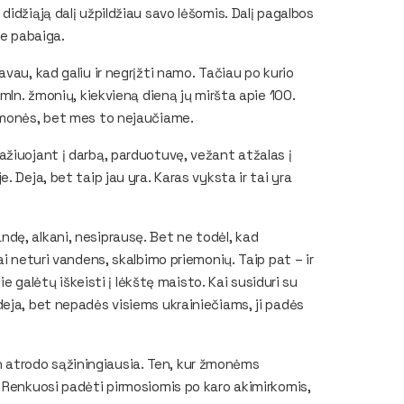
idžiąją dalį užpildžiau savo lėšomis. Dalį pagalbos
ne pabaiga.
vau, kad galiu ir negrįžti namo. Tačiau po kurio
mln. žmonių, kiekvieną dieną jų miršta apie 100.
 žmonės, bet mes to nejaučiame.
žiuojant į darbą, parduotuvę, vežant atžalas į
 Deja, bet taip jau yra. Karas vyksta ir tai yra
dę, alkani, nesiprausę. Bet ne todėl, kad
i neturi vandens, skalbimo priemonių. Taip pat – ir
ie galėtų iškeisti į lėkštę maisto. Kai susiduri su
eja, bet nepadės visiems ukrainiečiams, ji padės
man atrodo sąžiningiausia. Ten, kur žmonėms
 Renkuosi padėti pirmosiomis po karo akimirkomis,