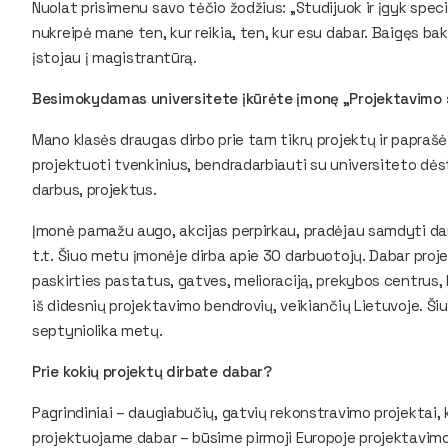
Nuolat prisimenu savo tėčio žodžius: „Studijuok ir įgyk specia
nukreipė mane ten, kur reikia, ten, kur esu dabar. Baigęs ba
įstojau į magistrantūrą.
Besimokydamas universitete įkūrėte įmonę „Projektavimo s
Mano klasės draugas dirbo prie tam tikrų projektų ir papra
projektuoti tvenkinius, bendradarbiauti su universiteto dėst
darbus, projektus.
Įmonė pamažu augo, akcijas perpirkau, pradėjau samdyti dau
t.t. Šiuo metu įmonėje dirba apie 30 darbuotojų. Dabar p
paskirties pastatus, gatves, melioraciją, prekybos centrus
iš didesnių projektavimo bendrovių, veikiančių Lietuvoje. Ši
septyniolika metų.
Prie kokių projektų dirbate dabar?
Pagrindiniai – daugiabučių, gatvių rekonstravimo projektai, k
projektuojame dabar – būsime pirmoji Europoje projektavimo