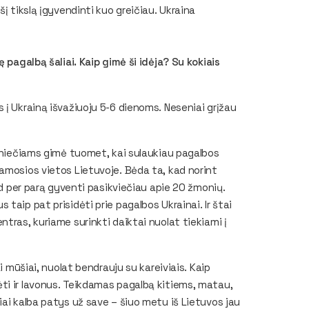
į tikslą įgyvendinti kuo greičiau. Ukraina
 pagalbą šaliai. Kaip gimė ši idėja? Su kokiais
 į Ukrainą išvažiuoju 5-6 dienoms. Neseniai grįžau
ainiečiams gimė tuomet, kai sulaukiau pagalbos
amosios vietos Lietuvoje. Bėda ta, kad norint
ad per parą gyventi pasikviečiau apie 20 žmonių.
taip pat prisidėti prie pagalbos Ukrainai. Ir štai
tras, kuriame surinkti daiktai nuolat tiekiami į
i mūšiai, nuolat bendrauju su kareiviais. Kaip
ti ir lavonus. Teikdamas pagalbą kitiems, matau,
iai kalba patys už save – šiuo metu iš Lietuvos jau