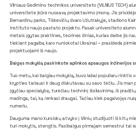
Vilniaus Gedimino technikos universiteto (VILNIUS TECH) a
universitete įkūrė nuosavą projektavimo įmonę. Jis prisidėj
Bernardinų parko, Tiškevičių dvaro Užutrakyje, stadiono Kal
instituto naujo pastato projekto. Pasak universiteto alumno, 
metais įgytas praktines, teorines žinias, kurias darbe jis nau
tiekiant pagalbą karo nuniokotai Ukrainai – prasideda pirmie
projektuojami iš naujo.
Baigęs mokyklą pasirinkote aplinkos apsaugos inžinerijos sr
Tuo metu, kai baigiau mokyklą, buvo labai populiaru rinktis 
krypties tariausi ir daug diskutavau su savo tėčiu. Jis man pa
įgyčiau specialybę, turėčiau techninį išsilavinimą. Iš pradži
madinga, tai, ką renkasi draugai. Tačiau kiek pagalvojęs nu
numeriu.
Dauguma mano kursiokų atvyko į Vilnių studijuoti iš kitų miest
turi mokytis, stengtis. Pasibaigus pirmajam semestrui tai s