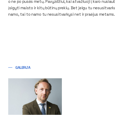
o ne po pusės metų. Pavyzdžiui, kai atvažiuoji į karo nusi
įsigyti maisto ir kitų būtinų prekių. Bet jeigu tu nesusitvar
namo, tai to namo tu nesusitvarkysi net ir praėjus metams
GALERIJA