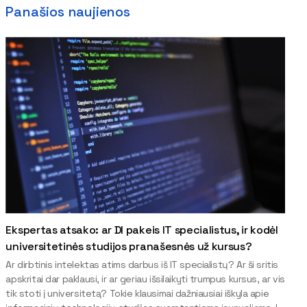
Panašios naujienos
Ekspertas atsako: ar DI pakeis IT specialistus, ir kodėl
universitetinės studijos pranašesnės už kursus?
Ar dirbtinis intelektas atims darbus iš IT specialistų? Ar ši sritis
apskritai dar paklausi, ir ar geriau išsilaikyti trumpus kursus, ar vis
tik stoti į universitetą? Tokie klausimai dažniausiai iškyla apie