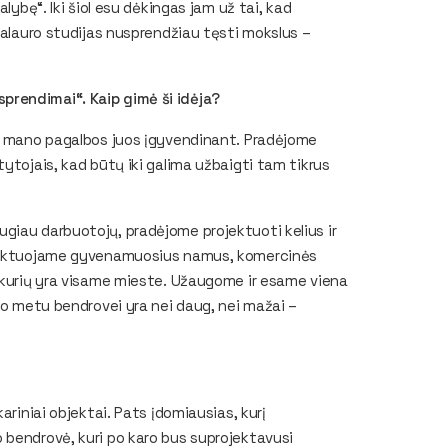
lybę“. Iki šiol esu dėkingas jam už tai, kad
kalauro studijas nusprendžiau tęsti mokslus –
prendimai“. Kaip gimė ši idėja?
šė mano pagalbos juos įgyvendinant. Pradėjome
ytojais, kad būtų iki galima užbaigti tam tikrus
giau darbuotojų, pradėjome projektuoti kelius ir
rojektuojame gyvenamuosius namus, komercinės
, kurių yra visame mieste. Užaugome ir esame viena
uo metu bendrovei yra nei daug, nei mažai –
ariniai objektai. Pats įdomiausias, kurį
 bendrovė, kuri po karo bus suprojektavusi