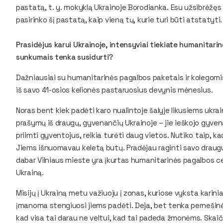
pastatą, t. y. mokyklą Ukrainoje Borodianka. Esu užsibrėžęs š
pasirinko šį pastatą, kaip vieną tų, kurie turi būti atstatyti.
Prasidėjus karui Ukrainoje, intensyviai tiekiate humanitarinę
sunkumais tenka susidurti?
Dažniausiai su humanitarinės pagalbos paketais ir kolegomis
iš savo 41-osios kelionės pastaruosius devynis mėnesius.
Noras bent kiek padėti karo nualintoje šalyje likusiems ukr
prašymų iš draugų, gyvenančių Ukrainoje – jie ieškojo gyven
priimti gyventojus, reikia turėti daug vietos. Nutiko taip, k
Jiems išnuomavau keletą butų. Pradėjau raginti savo draugus 
dabar Vilniaus mieste yra įkurtas humanitarinės pagalbos cen
Ukrainą.
Misijų į Ukrainą metu važiuoju į zonas, kuriose vyksta karinia
įmanoma stengiuosi jiems padėti. Deja, bet tenka pernešinė
kad visa tai darau ne veltui, kad tai padeda žmonėms. Skaič