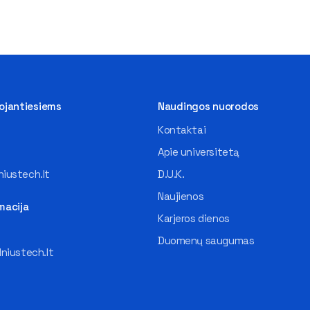
tojantiesiems
Naudingos nuorodos
Kontaktai
Apie universitetą
iustech.lt
D.U.K.
Naujienos
macija
Karjeros dienos
Duomenų saugumas
lniustech.lt