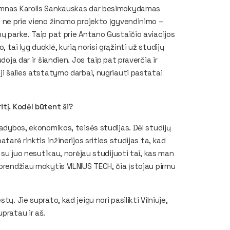
lumnas Karolis Sankauskas dar besimokydamas
o ne prie vieno žinomo projekto įgyvendinimo –
nų parke. Taip pat prie Antano Gustaičio aviacijos
tai lyg duoklė, kurią norisi grąžinti už studijų
doja dar ir šiandien. Jos taip pat praverčia ir
ji šalies atstatymo darbai, nugriauti pastatai
itį. Kodėl būtent ši?
vadybos, ekonomikos, teisės studijas. Dėl studijų
tarė rinktis inžinerijos srities studijas ta, kad
ų su juo nesutikau, norėjau studijuoti tai, kas man
sprendžiau mokytis VILNIUS TECH, čia įstojau pirmu
ų. Jie suprato, kad jeigu nori pasilikti Vilniuje,
upratau ir aš.