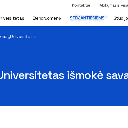
Kontaktai
Mokymasis vis
niversitetas
Bendruomenė
Studij
STOJANTIESIEMS
kas: „Universitetas išmokė savarankiškumo“
Universitetas išmokė sa