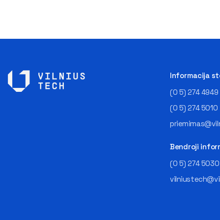
Informacija s
(0 5) 274 4949
(0 5) 274 5010
priemimas@viln
Bendroji infor
(0 5) 274 5030
vilniustech@vi