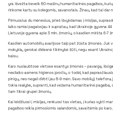
yra išvežta beveik 80 mašinų humanitarinės pagalbos, kurių d
rinkome kartu su kolegomis, savanoriais. Žinau, kad tai dar 
Pirmuosius du mėnesius, prieš išvykdamas į misijas, suprasda
laiko ramiai pagalvojau ir supratau, kad Ukrainoje gyvena 44 
Lietuvoje gyvena apie 3 mln. žmonių, o kasdien miršta 6-7
Kasdien automobilių avarijose taip pat žūsta žmonės. Juk va
mokyklą, gerokai didesnė tikimybė žūti, negu esant Ukrainoje.
baisu.
Karo nusiaubtose vietose esantys žmonės – pavargę, išsigan
nesilaiko asmens higienos įpročių, o todėl, kad paprasčiausia
pinigų, nes negali dirbti jau 8-9 mėn. Savo mobilųjį telefoną j
tokia realybe, supranti, kad vežama humanitarinė pagalba, d
tam tikrai grupei žmonių.
Kai leidžiuosi į misijas, renkuosi tas vietas, į kurias vykti 
pagalbos reikia pirmosiomis valandomis, savaitėmis po karo.