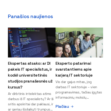
Panašios naujienos
Ekspertas atsako: ar DI
Eksperto patarimai
pakeis IT specialistus, ir
svarstantiems apie
kodėl universitetinės
karjerą IT sektoriuje
studijos pranašesnės už
Vis dar gajus mitas, jog
kursus?
darbas IT sektoriuje – vien
programavimas, tačiau įgytas
Ar dirbtinis intelektas atims
informacinių mokslų
darbus iš IT specialistų? Ar ši
išsilavinimas gali atverti kur
sritis apskritai dar paklausi, ir
Plačiau
kas daugiau durų ir net
ar geriau išsilaikyti trumpus