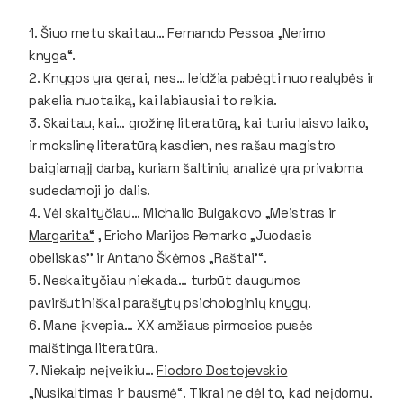
1. Šiuo metu skaitau…
Fernando Pessoa „Nerimo
knyga“.
2. Knygos yra gerai, nes…
leidžia pabėgti nuo realybės ir
pakelia nuotaiką, kai labiausiai to reikia.
3. Skaitau, kai… g
rožinę literatūrą, kai turiu laisvo laiko,
ir mokslinę literatūrą kasdien, nes rašau magistro
baigiamąjį darbą, kuriam šaltinių analizė yra privaloma
sudedamoji jo dalis.
4. Vėl skaityčiau…
Michailo Bulgakovo „Meistras ir
Margarita“
, Ericho Marijos Remarko „Juodasis
obeliskas'' ir Antano Škėmos „Raštai'“.
5. Neskaityčiau niekada…
turbūt daugumos
paviršutiniškai parašytų psichologinių knygų.
6. Mane įkvepia…
XX amžiaus pirmosios pusės
maištinga literatūra.
7. Niekaip neįveikiu…
Fiodoro Dostojevskio
„Nusikaltimas ir bausmė“
. Tikrai ne dėl to, kad neįdomu.