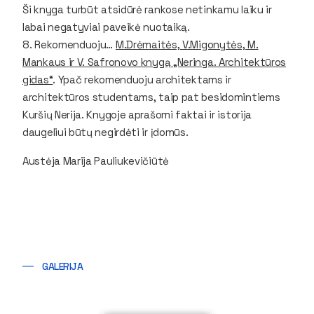
Ši knyga turbūt atsidūrė rankose netinkamu laiku ir
labai negatyviai paveikė nuotaiką.
8. Rekomenduoju…
M.Drėmaitės, V.Migonytės, M.
Mankaus ir V. Safronovo knygą „Neringa. Architektūros
gidas“
. Ypač rekomenduoju architektams ir
architektūros studentams, taip pat besidomintiems
Kuršių Nerija. Knygoje aprašomi faktai ir istorija
daugeliui būtų negirdėti ir įdomūs.
Austėja Marija Pauliukevičiūtė
GALERIJA