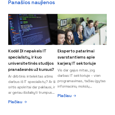
Panašios naujienos
Kodėl DI nepakeis IT
Eksperto patarimai
specialistų, ir kuo
svarstantiems apie
universitetinės studijos
karjerą IT sektoriuje
pranašesnės už kursus?
Vis dar gajus mitas, jog
darbas IT sektoriuje – vien
Ar dirbtinis intelektas atims
programavimas, tačiau įgytas
darbus iš IT specialistų? Ar ši
informacinių mokslų
sritis apskritai dar paklausi, ir
išsilavinimas gali atverti kur
ar geriau išsilaikyti trumpus
Plačiau
kas daugiau durų ir net
kursus, ar vis tik stoti į
Plačiau
užauginti iki vadovų. Sparčiai
universitetą? Tokie klausimai
keičiantis technologijoms,
dažniausiai iškyla apie
šiandien darbo rinkoje trūksta
informacinių technologijų