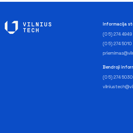
Informacija s
(0 5) 274 4949
(0 5) 274 5010
priemimas@viln
Bendroji infor
(0 5) 274 5030
vilniustech@vi