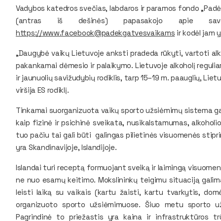
Vadybos katedros svečias, labdaros ir paramos fondo „Padė
(antras iš dešinės) papasakojo apie sav
https://www.facebook@padekgatvesvaikams
ir kodėl jam 
„Daugybė vaikų Lietuvoje anksti pradeda rūkyti, vartoti alk
pakankamai dėmesio ir palaikymo. Lietuvoje alkoholį regulia
ir jaunuolių savižudybių rodiklis, tarp 15–19 m. paauglių, Liet
viršija ES rodiklį.
Tinkamai suorganizuota vaikų sporto užsiėmimų sistema gali
kaip fizinė ir psichinė sveikata, nusikalstamumas, alkoholio
tuo pačiu tai gali būti galingas pilietinės visuomenės stipri
yra Skandinavijoje, Islandijoje.
Islandai turi receptą formuojant sveiką ir laimingą visuome
ne nuo esamų keitimo. Mokslininkų teigimu situaciją galima
leisti laiką su vaikais (kartu žaisti, kartu tvarkytis, dom
organizuoto sporto užsiėmimuose. Šiuo metu sporto už
Pagrindinė to priežastis yra kaina ir infrastruktūros tr