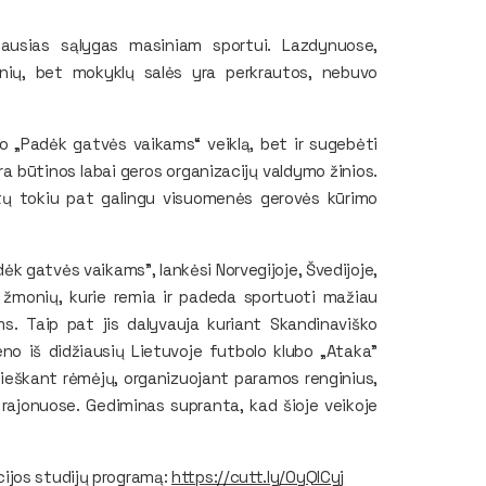
čiausias sąlygas masiniam sportui. Lazdynuose,
nių, bet mokyklų salės yra perkrautos, nebuvo
do „Padėk gatvės vaikams“ veiklą, bet ir sugebėti
yra būtinos labai geros organizacijų valdymo žinios.
ptų tokiu pat galingu visuomenės gerovės kūrimo
ėk gatvės vaikams”, lankėsi Norvegijoje, Švedijoje,
 žmonių, kurie remia ir padeda sportuoti mažiau
s. Taip pat jis dalyvauja kuriant Skandinaviško
no iš didžiausių Lietuvoje futbolo klubo „Ataka”
, ieškant rėmėjų, organizuojant paramos renginius,
rajonuose. Gediminas supranta, kad šioje veikoje
ijos studijų programą:
https://cutt.ly/0yQlCyj