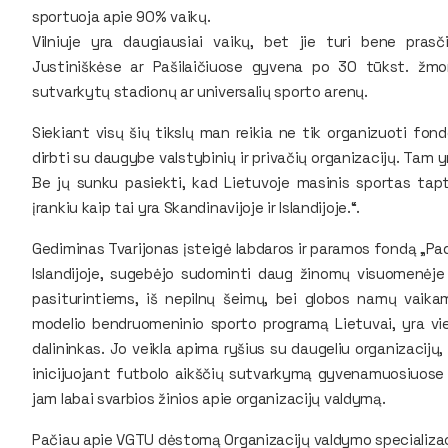
sportuoja apie 90% vaikų.
Vilniuje yra daugiausiai vaikų, bet jie turi bene pras
Justiniškėse ar Pašilaičiuose gyvena po 30 tūkst. žmo
sutvarkytų stadionų ar universalių sporto arenų.
Siekiant visų šių tikslų man reikia ne tik organizuoti fon
dirbti su daugybe valstybinių ir privačių organizacijų. Tam 
Be jų sunku pasiekti, kad Lietuvoje masinis sportas ta
įrankiu kaip tai yra Skandinavijoje ir Islandijoje.“.
Gediminas Tvarijonas įsteigė labdaros ir paramos fondą „Pad
Islandijoje, sugebėjo sudominti daug žinomų visuomenėje
pasiturintiems, iš nepilnų šeimų, bei globos namų vaikam
modelio bendruomeninio sporto programą Lietuvai, yra vie
dalininkas. Jo veikla apima ryšius su daugeliu organizacijų
inicijuojant futbolo aikščių sutvarkymą gyvenamuosiuose 
jam labai svarbios žinios apie organizacijų valdymą.
Pačiau apie VGTU dėstomą Organizacijų valdymo specializac