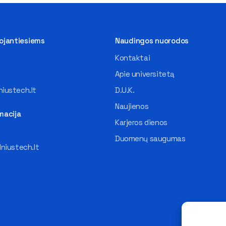
tojantiesiems
Naudingos nuorodos
Kontaktai
Apie universitetą
iustech.lt
D.U.K.
Naujienos
macija
Karjeros dienos
Duomenų saugumas
lniustech.lt