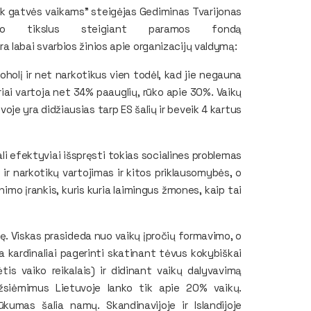
k gatvės vaikams” steigėjas Gediminas Tvarijonas
o tikslus steigiant paramos fondą
yra labai svarbios žinios apie organizacijų valdymą:
oholį ir net narkotikus vien todėl, kad jie negauna
riai vartoja net 34% paauglių, rūko apie 30%. Vaikų
uvoje yra didžiausias tarp ES šalių ir beveik 4 kartus
 efektyviai išspręsti tokias socialines problemas
 ir narkotikų vartojimas ir kitos priklausomybės, o
nimo įrankis, kuris kuria laimingus žmones, kaip tai
nę. Viskas prasideda nuo vaikų įpročių formavimo, o
 kardinaliai pagerinti skatinant tėvus kokybiškai
ėtis vaiko reikalais) ir didinant vaikų dalyvavimą
siėmimus Lietuvoje lanko tik apie 20% vaikų.
ūkumas šalia namų. Skandinavijoje ir Islandijoje