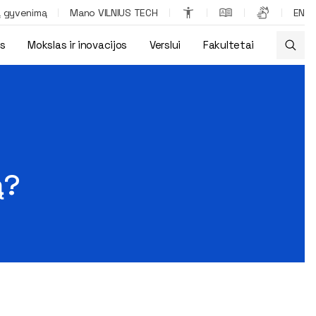
ą gyvenimą
Mano VILNIUS TECH
EN
os
Mokslas ir inovacijos
Verslui
Fakultetai
ą?