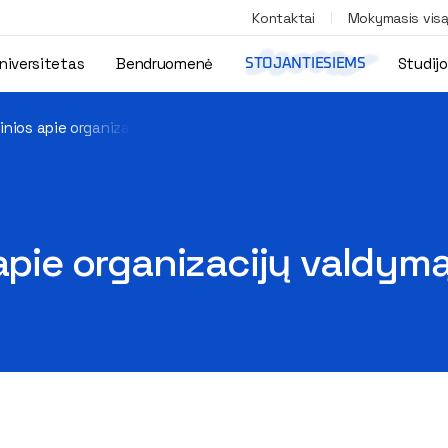
Kontaktai
Mokymasis vis
niversitetas
Bendruomenė
Studij
STOJANTIESIEMS
žinios apie organizacijų valdymą?
 apie organizacijų valdym