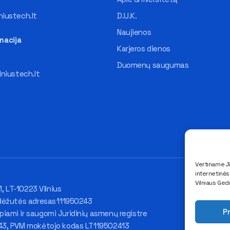
iustech.lt
D.U.K.
Naujienos
macija
Karjeros dienos
Duomenų saugumas
lniustech.lt
Vertiname Jū
internetinė
Vilniaus Ged
1, LT-10223 Vilnius
dėžutės adresas 111950243
Pr
ami ir saugomi Juridinių asmenų registre
43, PVM mokėtojo kodas LT119502413