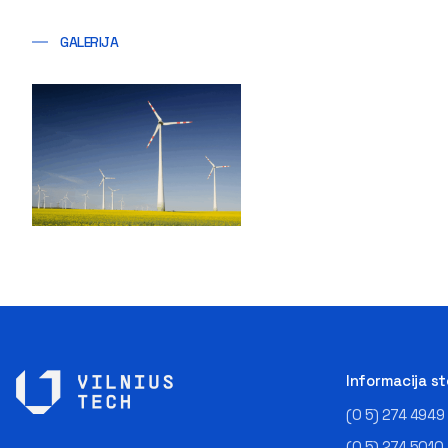
GALERIJA
Informacija s
(0 5) 274 4949
(0 5) 274 5010