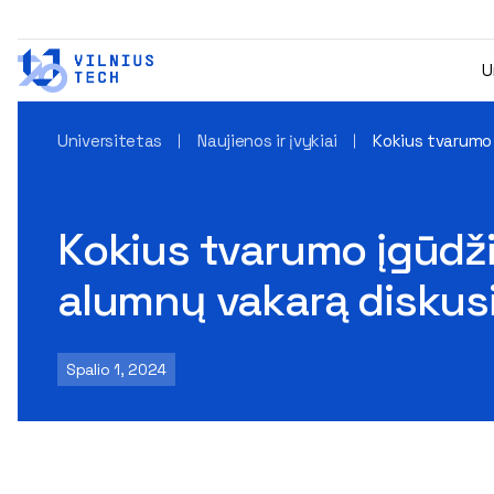
U
Universitetas
Naujienos ir įvykiai
Kokius tvarumo į
Kokius tvarumo įgūdžiu
alumnų vakarą diskusi
Spalio 1, 2024