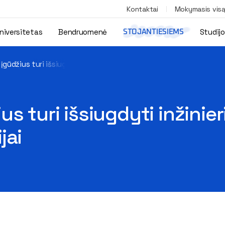
Kontaktai
Mokymasis vis
niversitetas
Bendruomenė
Studij
STOJANTIESIEMS
gūdžius turi išsiugdyti inžinieriai? Kviečiame į alumnų vakarą dis
s turi išsiugdyti inžinier
jai