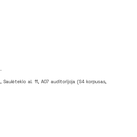
.
 Saulėtekio al. 11, A07 auditorijoja (S4 korpusas,