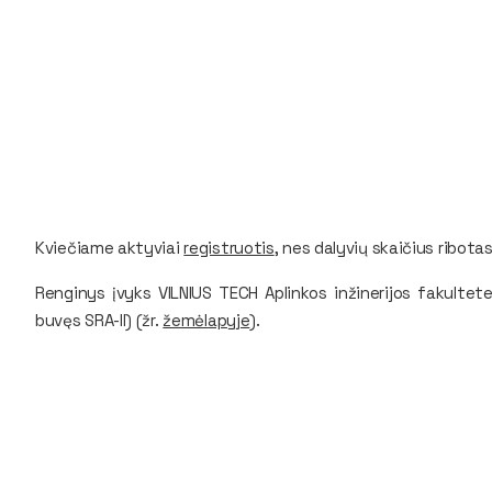
Kviečiame aktyviai
registruotis
, nes dalyvių skaičius ribotas
Renginys įvyks VILNIUS TECH Aplinkos inžinerijos fakultete,
buvęs SRA-II) (žr.
žemėlapyje
).