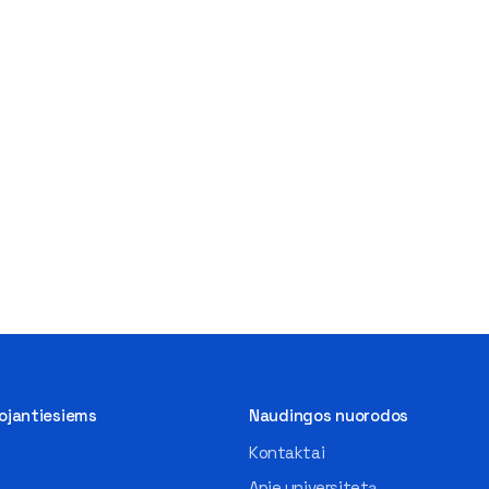
tojantiesiems
Naudingos nuorodos
Kontaktai
Apie universitetą