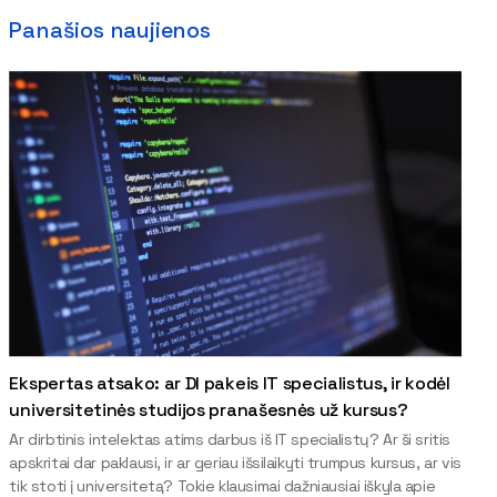
Panašios naujienos
Ekspertas atsako: ar DI pakeis IT specialistus, ir kodėl
universitetinės studijos pranašesnės už kursus?
Ar dirbtinis intelektas atims darbus iš IT specialistų? Ar ši sritis
apskritai dar paklausi, ir ar geriau išsilaikyti trumpus kursus, ar vis
tik stoti į universitetą? Tokie klausimai dažniausiai iškyla apie