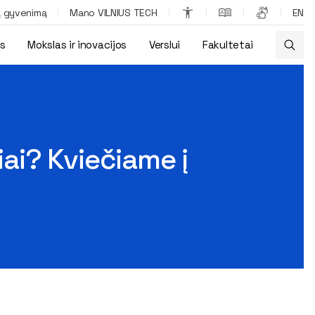
ą gyvenimą
Mano VILNIUS TECH
EN
os
Mokslas ir inovacijos
Verslui
Fakultetai
kusijai
iai? Kviečiame į