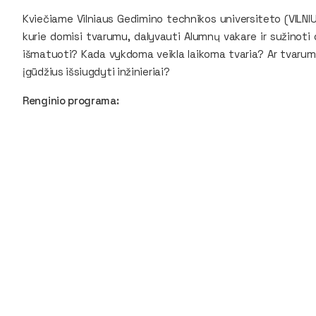
Kviečiame Vilniaus Gedimino technikos universiteto (VILNI
kurie domisi tvarumu, dalyvauti Alumnų vakare ir sužinoti 
išmatuoti? Kada vykdoma veikla laikoma tvaria? Ar tvaruma
įgūdžius išsiugdyti inžinieriai?
Renginio programa: