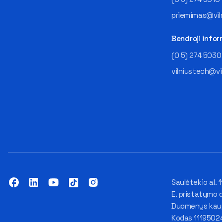
priemimas@viln
Bendroji infor
(0 5) 274 5030
vilniustech@vi
Saulėtekio al. 1
E. pristatymo 
Duomenys kaupi
Kodas 1119502