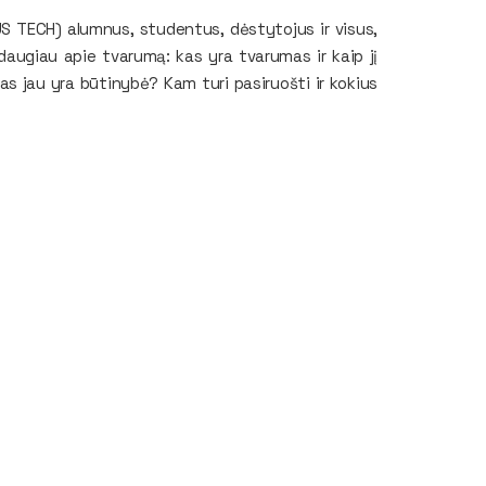
US TECH) alumnus, studentus, dėstytojus ir visus,
daugiau apie tvarumą: kas yra tvarumas ir kaip jį
s jau yra būtinybė? Kam turi pasiruošti ir kokius