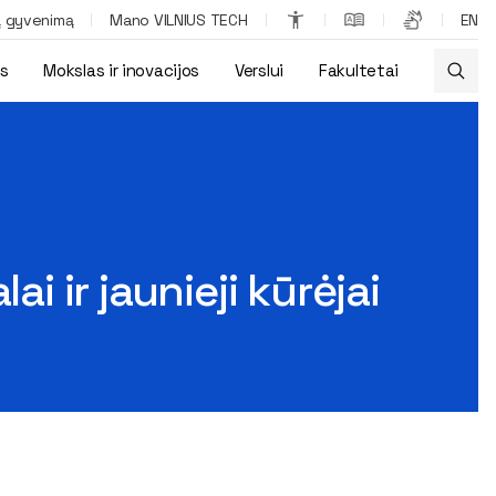
ą gyvenimą
Mano VILNIUS TECH
EN
os
Mokslas ir inovacijos
Verslui
Fakultetai
i ir jaunieji kūrėjai