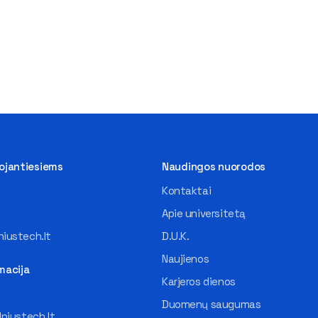
tojantiesiems
Naudingos nuorodos
Kontaktai
Apie universitetą
iustech.lt
D.U.K.
Naujienos
macija
Karjeros dienos
Duomenų saugumas
lniustech.lt