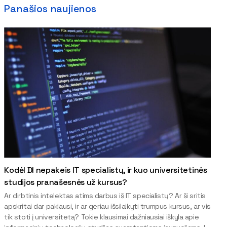
Panašios naujienos
Kodėl DI nepakeis IT specialistų, ir kuo universitetinės
studijos pranašesnės už kursus?
Ar dirbtinis intelektas atims darbus iš IT specialistų? Ar ši sritis
apskritai dar paklausi, ir ar geriau išsilaikyti trumpus kursus, ar vis
tik stoti į universitetą? Tokie klausimai dažniausiai iškyla apie