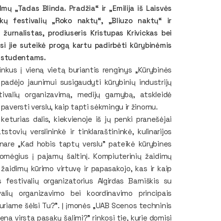
mų „Tadas Blinda. Pradžia“ ir „Emilija iš Laisvės
škų festivalių „Roko naktų“, „Bliuzo naktų“ ir
 žurnalistas, prodiuseris Kristupas Krivickas bei
si jie suteikė progą kartu padirbėti kūrybinėmis
r studentams.
inkus į vieną vietą buriantis renginys „Kūrybinės
 padėjo jaunimui susigaudyti kūrybinių industrijų
tivalių organizavimą, medijų gamybą, atskleidė
paversti verslu, kaip tapti sėkmingu ir žinomu.
turias dalis, kiekvienoje iš jų penki pranešėjai
stovių verslininkė ir tinklaraštininkė, kulinarijos
inare „Kad hobis taptų verslu” pateikė kūrybines
 pomėgius į pajamų šaltinį. Kompiuterinių žaidimų
 žaidimų kūrimo virtuvę ir papasakojo, kas ir kaip
festivalių organizatorius Algirdas Barniškis su
alių organizavimo bei koordinavimo principais
kuriame šėlsi Tu?”. Į įmonės „UAB Scenos techninis
ena virsta pasakų šalimi?” rinkosi tie, kurie domisi