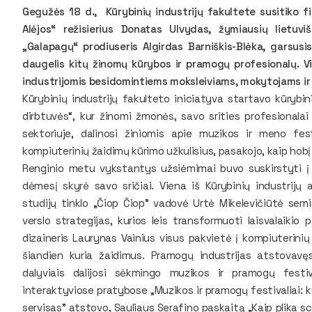
Gegužės 18 d., Kūrybinių industrijų fakultete susitiko fil
Alėjos“ režisierius Donatas Ulvydas, žymiausių lietuvi
„Galapagų“ prodiuseris Algirdas Barniškis-Blėka, garsusis
daugelis kitų žinomų kūrybos ir pramogų profesionalų. Vi
industrijomis besidomintiems moksleiviams, mokytojams i
Kūrybinių industrijų fakulteto iniciatyva startavo kūrybin
dirbtuvės“, kur žinomi žmonės, savo srities profesionalai
sektoriuje, dalinosi žiniomis apie muzikos ir meno fes
kompiuterinių žaidimų kūrimo užkulisius, pasakojo, kaip hobį 
Renginio metu vykstantys užsiėmimai buvo suskirstyti į ke
dėmesį skyrė savo sričiai. Viena iš Kūrybinių industrijų at
studijų tinklo „Čiop Čiop” vadovė Urtė Mikelevičiūtė sem
verslo strategijas, kurios leis transformuoti laisvalaikio
dizaineris Laurynas Vainius visus pakvietė į kompiuterinių
šiandien kuria žaidimus. Pramogų industrijas atstovavęs 
dalyviais dalijosi sėkmingo muzikos ir pramogų festiv
interaktyviose pratybose „Muzikos ir pramogų festivaliai: 
servisas” atstovo, Sauliaus Serafino paskaitą „Kaip plika sc