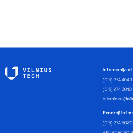
Informacija s
(0 5) 274 4949
(0 5) 274 5010
priemimas@viln
Bendroji infor
(0 5) 274 5030
vilniustech@vi