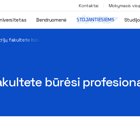
Kontaktai
Mokymasis vis
niversitetas
Bendruomenė
Studij
STOJANTIESIEMS
rijų fakultete būrėsi profesionalai ir jaunieji kūrėjai
kultete būrėsi profesionala