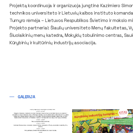
Projektą koordinuoja ir organizuoja jungtinė Kazimiero Simo
technikos universiteto ir Lietuvių kalbos instituto komanda
Turnyro rėmėja – Lietuvos Respublikos Švietimo ir mokslo min
Projekto partneriai: Šiaulių universiteto Menų fakultetas, 
Šiuolaikinių menų katedra, Mokyklų tobulinimo centras, Saul
Kūrybinių ir kultūrinių industrijų asociacija.
GALERIJA