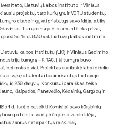
ersiteto, Lietuvių kalbos instituto ir Vilniaus
iausių projektų, tarp kurių yra ir VGTU studentų.
urnyro etape ir gyvai pristatys savo idėją, atliks
uždavinius. Turnyro nugalėtojams atiteks prizai,
 gruodžio 18 d. 8:30 val. Lietuvių kalbos institute
ietuvių kalbos institutu (LKI) ir Vilniaus Gedimino
dustrijų turnyrą – KITAS. Į šį turnyrą buvo
, bei moksleiviai. Projektas susilaukė labai didelio
enio atvykę studentai besimokantys Lietuvoje
škų iš 238 dalyvių. Konkursui paraiškas teikė
, Kauno, Klaipėdos, Panevėžio, Kėdainių, Gargždų ir
io 1 d. turėjo pateikti Komisijai savo kūrybinių
 buvo pateikta įvairių: kūrybinio verslo idėja,
rastus žanrus netelpantys reiškiniai,