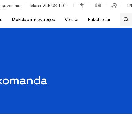
ą gyvenimą
Mano VILNIUS TECH
EN
os
Mokslas ir inovacijos
Verslui
Fakultetai
U komanda