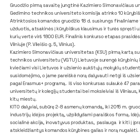
Gruodžio pirmą savaitę jungtinė Kazimiero Simonavičiaus univ
Gedimino technikos universiteto komisija atrinko 10 kūrybišk
Atrinktosios komandos gruodžio 18 d. susirungs finaliniame t
užduotis, atsakinės į kūrybiškus klausimus ir turės spręsti 
kurių vertė virš 1800 EUR. Finalinis konkurso etapas prasidės
Vilniuje (P. Vileišio g. 5, Vilnius).
Kazimiero Simonavičiaus universitetas (KSU) pirmą kartą su L
technikos universitetu (VGTU) Lietuvoje surengė kūrybinių in
kviečiami visi Lietuvos ir užsienio aukštųjų mokyklų studentai
susidomėjimo, o jame pareiškė norą dalyvauti netgi iš užsi
pagal Erasmus+ programą. Iš viso konkursas sulaukė 47 parai
universitetų ir kolegijų studentai bei moksleiviai iš Vilniaus
kitų miestų.
KITO dalyviai, subūrę 2-8 asmenų komandą, iki 2015 m. gruodž
industrijų idėjos projektą, užpildydami paraiškos formą. Idėjų
socialinė akcija, inovatyvus produktas, paslauga ir kiti į įp
atskleidžiantys komandos kūrybines galias ir norą nugalėti.