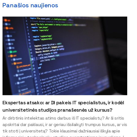
Panašios naujienos
Ekspertas atsako: ar DI pakeis IT specialistus, ir kodėl
universitetinės studijos pranašesnės už kursus?
Ar dirbtinis intelektas atims darbus iš IT specialistų? Ar ši sritis
apskritai dar paklausi, ir ar geriau išsilaikyti trumpus kursus, ar vis
tik stoti į universitetą? Tokie klausimai dažniausiai iškyla apie