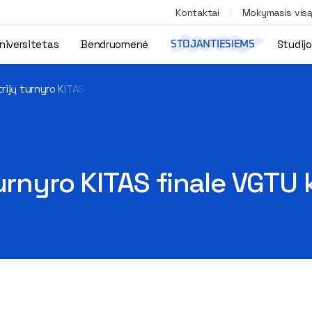
Kontaktai
Mokymasis vis
niversitetas
Bendruomenė
Studij
STOJANTIESIEMS
trijų turnyro KITAS finale VGTU komanda
turnyro KITAS finale VGT