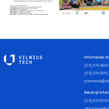
Informacija s
(0 5) 274 4949
(0 5) 274 5010
priemimas@viln
Bendroji infor
(0 5) 274 5030
vilniustech@vi