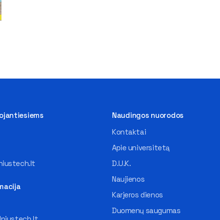
tojantiesiems
Naudingos nuorodos
Kontaktai
Apie universitetą
iustech.lt
D.U.K.
Naujienos
macija
Karjeros dienos
Duomenų saugumas
lniustech.lt