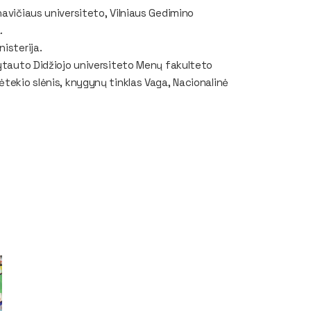
navičiaus universiteto, Vilniaus Gedimino
.
isterija.
Vytauto Didžiojo universiteto Menų fakulteto
ėtekio slėnis, knygynų tinklas Vaga, Nacionalinė