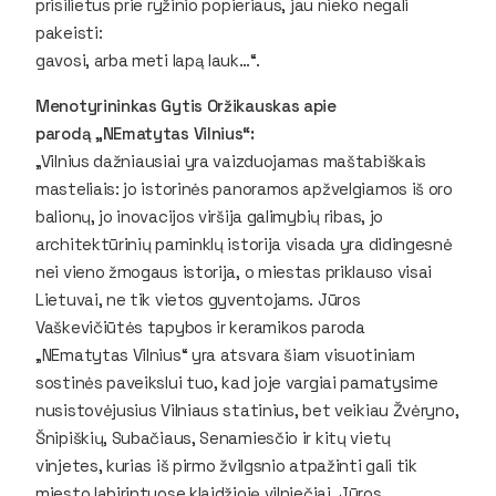
prisilietus prie ryžinio popieriaus, jau nieko negali
pakeisti:
gavosi, arba meti lapą lauk…“.
Menotyrininkas Gytis Oržikauskas apie
parodą „NEmatytas Vilnius“:
„Vilnius dažniausiai yra vaizduojamas maštabiškais
masteliais: jo istorinės panoramos apžvelgiamos iš oro
balionų, jo inovacijos viršija galimybių ribas, jo
architektūrinių paminklų istorija visada yra didingesnė
nei vieno žmogaus istorija, o miestas priklauso visai
Lietuvai, ne tik vietos gyventojams. Jūros
Vaškevičiūtės tapybos ir keramikos paroda
„NEmatytas Vilnius“ yra atsvara šiam visuotiniam
sostinės paveikslui tuo, kad joje vargiai pamatysime
nusistovėjusius Vilniaus statinius, bet veikiau Žvėryno,
Šnipiškių, Subačiaus, Senamiesčio ir kitų vietų
vinjetes, kurias iš pirmo žvilgsnio atpažinti gali tik
miesto labirintuose klaidžioję vilniečiai. Jūros