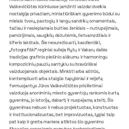
Vaškevičiūtės kūriniuose įamžinti vaizdai dvelkia
nostalgija privačiam, miniatiūriškam gyvenimo būdui su
mielais tvorų, pastogių ir langų sandrikų ornamentais,
tačiau ir neslepiamais buities ženklais – nutrupėjimais,
pamūrijimais, saugiklių dėžutėmis, lietvamzdžiais ir
šiferio lakštais. Šie nesurežisuoti, kasdieniški,
„fotografiški“ reginiai sulieja Rytų ir Vakarų dailės
tradicijas grafinio piešinio aiškumu ir harmoningu
kompozicinių pauzių santykiu su bravūriškai
vaizduojamais objektais. Minkšti arba aštrūs,
kontempliuoti arba staigūs tapybiniai ir reljefą
formuojantys Jūros Vaškevičiūtės prisilietimai
vaizduoja anoniminių miesto gyventojų rankomis kurtą
gyvenimą, jo istoriją, dabartį ir nuspėjamą ateitį. Šis
gyvenimas nebuvo ir nebus projektuotas, konstruotas
ir institucionalizuotas, bet improvizuotas, lygiai taip
pat kaip ir greita maniera atliktos šio gyvenimo
fiksacijos senosiomis gamybos technologijomis