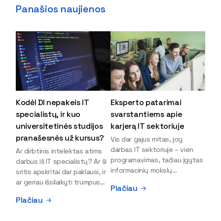
Panašios naujienos
Kodėl DI nepakeis IT
Eksperto patarimai
specialistų, ir kuo
svarstantiems apie
universitetinės studijos
karjerą IT sektoriuje
pranašesnės už kursus?
Vis dar gajus mitas, jog
darbas IT sektoriuje – vien
Ar dirbtinis intelektas atims
programavimas, tačiau įgytas
darbus iš IT specialistų? Ar ši
informacinių mokslų
sritis apskritai dar paklausi, ir
išsilavinimas gali atverti kur
ar geriau išsilaikyti trumpus
Plačiau
kas daugiau durų ir net
kursus, ar vis tik stoti į
Plačiau
užauginti iki vadovų. Sparčiai
universitetą? Tokie klausimai
keičiantis technologijoms,
dažniausiai iškyla apie