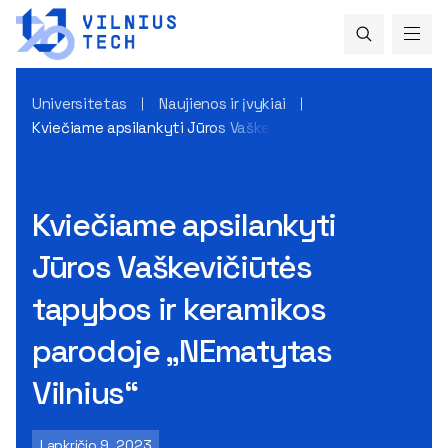
Universitetas
Naujienos ir įvykiai
Kviečiame apsilankyti Jūros Vaškevičiūtės tapybos ir keram
Kviečiame apsilankyti
Jūros Vaškevičiūtės
tapybos ir keramikos
parodoje „NEmatytas
Vilnius“
Lapkričio 9, 2023