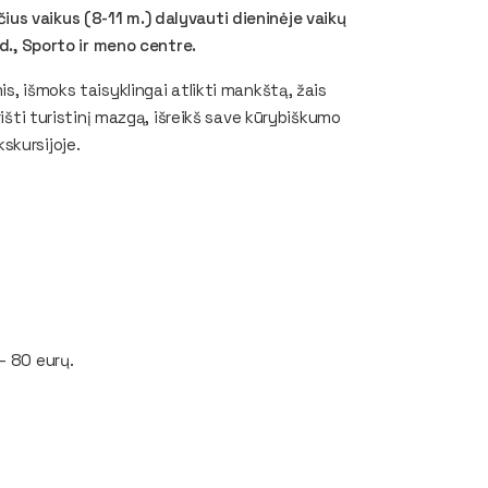
us vaikus (8-11 m.) dalyvauti dieninėje vaikų
 d., Sporto ir meno centre.
s, išmoks taisyklingai atlikti mankštą, žais
rišti turistinį mazgą, išreikš save kūrybiškumo
skursijoje.
– 80 eurų.