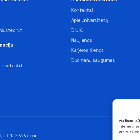
Kontaktai
Apie universitetą
iustech.lt
D.U.K.
Naujienos
macija
Karjeros dienos
Duomenų saugumas
lniustech.lt
Vertiname Jū
internetinė
Vilniaus Ged
1, LT-10223 Vilnius