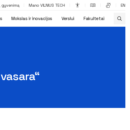
ą gyvenimą
Mano VILNIUS TECH
EN
os
Mokslas ir inovacijos
Verslui
Fakultetai
 vasara“