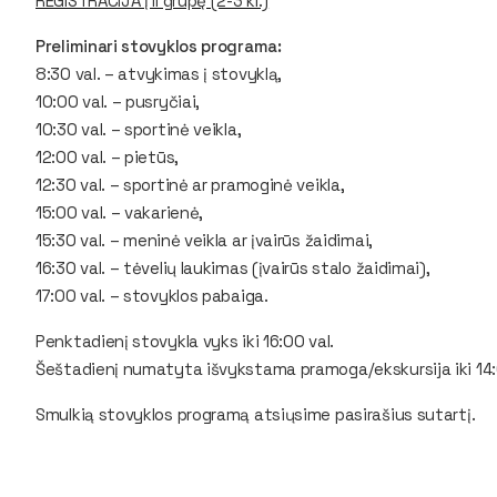
REGISTRACIJA į II grupę (2-3 kl.)
Preliminari stovyklos programa:
8:30 val. – atvykimas į stovyklą,
10:00 val. – pusryčiai,
10:30 val. – sportinė veikla,
12:00 val. – pietūs,
12:30 val. – sportinė ar pramoginė veikla,
15:00 val. – vakarienė,
15:30 val. – meninė veikla ar įvairūs žaidimai,
16:30 val. – tėvelių laukimas (įvairūs stalo žaidimai),
17:00 val. – stovyklos pabaiga.
Penktadienį stovykla vyks iki 16:00 val.
Šeštadienį numatyta išvykstama pramoga/ekskursija iki 14:
Smulkią stovyklos programą atsiųsime pasirašius sutartį.