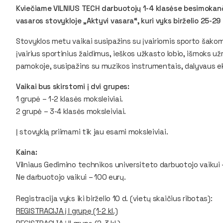
Kviečiame VILNIUS TECH darbuotojų 1-4 klasėse besimokanči
vasaros stovykloje „Aktyvi vasara“, kuri vyks birželio 25-29
Stovyklos metu vaikai susipažins su įvairiomis sporto šakomi
įvairius sportinius žaidimus, ieškos užkasto lobio, išmoks už
pamokoje, susipažins su muzikos instrumentais, dalyvaus ek
Vaikai bus skirstomi į dvi grupes:
1 grupė – 1-2 klasės moksleiviai.
2 grupė – 3-4 klasės moksleiviai.
Į stovyklą priimami tik jau esami moksleiviai.
Kaina:
Vilniaus Gedimino technikos universiteto darbuotojo vaikui 
Ne darbuotojo vaikui –
100 eurų.
Registracija vyks iki birželio 10 d. (vietų skaičius ribotas):
REGISTRACIJA į I grupę (1-2 kl.)