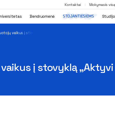
Kontaktai
Mokymasis vis
niversitetas
Bendruomenė
Studij
STOJANTIESIEMS
otojų vaikus į stovyklą „Aktyvi vasara“
vaikus į stovyklą „Aktyvi