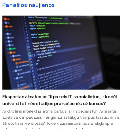
Panašios naujienos
Ekspertas atsako: ar DI pakeis IT specialistus, ir kodėl
universitetinės studijos pranašesnės už kursus?
Ar dirbtinis intelektas atims darbus iš IT specialistų? Ar ši sritis
apskritai dar paklausi, ir ar geriau išsilaikyti trumpus kursus, ar vis
tik stoti į universitetą? Tokie klausimai dažniausiai iškyla apie