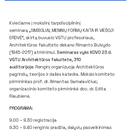
Kviečiame į mokslinį tarpdisciplininį
seminarą „SIMBOLIAI, MENINIŲ FORMŲ KAITA IR VIEŠOJI
ERDVĖ“, skirtą buvusio VGTU profesoriaus,
Architektūros fakulteto dekano Rimanto Buivydo
(1945-2017) atminimui.
Seminaras vyks KOVO 23 d.
VGTU Architektūros fakultete, 310
auditorijoje
. Renginį organizuoja Architektūros
pagrindų, teorijos ir dailės katedra. Mokslo komiteto
pirmininkas prof. dr. Almantas Samalavičius;
organizacinio komiteto pirmininkė doc. dr. Edita
Riaubienė.
PROGRAMA:
9.00 – 9.30 registracija
9.30 – 9.40 renginio pradžia, dalyvių pasveikinimas