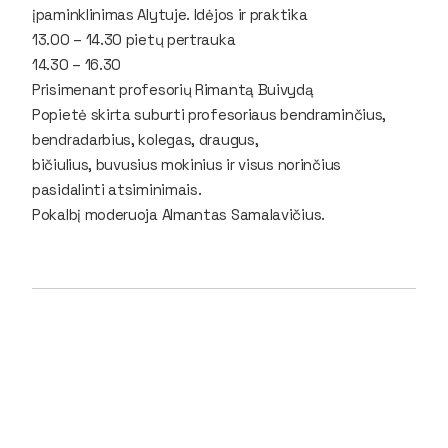
įpaminklinimas Alytuje. Idėjos ir praktika
13.00 – 14.30 pietų pertrauka
14.30 – 16.30
Prisimenant profesorių Rimantą Buivydą
Popietė skirta suburti profesoriaus bendraminčius,
bendradarbius, kolegas, draugus,
bičiulius, buvusius mokinius ir visus norinčius
pasidalinti atsiminimais.
Pokalbį moderuoja Almantas Samalavičius.