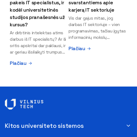
pakeis IT specialistus, ir
svarstantiems apie
kodėl universitetinės
karjerą IT sektoriuje
studijos pranašesnės už
Vis dar gajus mitas, jog
kursus?
darbas IT sektoriuje – vien
programavimas, tačiau įgytas
Ar dirbtinis intelektas atims
informacinių mokslų
darbus iš IT specialistų? Ar ši
išsilavinimas gali atverti kur
sritis apskritai dar paklausi, ir
Plačiau
kas daugiau durų ir net
ar geriau išsilaikyti trumpus
užauginti iki vadovų. Sparčiai
kursus, ar vis tik stoti į
Plačiau
keičiantis technologijoms,
universitetą? Tokie klausimai
šiandien darbo rinkoje trūksta
dažniausiai iškyla apie
dirbtinio intelekto (DI),
informacinių technologijų
kibernetinio saugumo,
studijas svarstantiems
debesijos ekspertų,
jaunuoliams. Iš šiuos ir kitus
duomenų analitikų.
klausimus apie šio sektoriaus
Apsispręsti dėl studijų
ypatybes bei universitetinių
programos ar karjeros
studijų pranašumą pasakoja
krypties neretai trukdo
VILNIUS TECH Fundamentinių
abejonės ir nežinomybė. Kaip
mokslų fakulteto lektorius ir
Kitos universiteto sistemos
tik šiuo metu svarstantiems,
Skaitmeninės gynybos
ar verta rinktis karjerą IT
kompetencijų centro