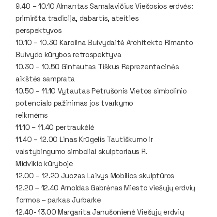
9.40 – 10.10 Almantas Samalavičius Viešosios erdvės:
primiršta tradicija, dabartis, ateities
perspektyvos
10.10 – 10.30 Karolina Buivydaitė Architekto Rimanto
Buivydo kūrybos retrospektyva
10.30 – 10.50 Gintautas Tiškus Reprezentacinės
aikštės samprata
10.50 – 11.10 Vytautas Petrušonis Vietos simbolinio
potencialo pažinimas jos tvarkymo
reikmėms
11.10 – 11.40 pertraukėlė
11.40 – 12.00 Linas Krūgelis Tautiškumo ir
valstybingumo simboliai skulptoriaus R.
Midvikio kūryboje
12.00 – 12.20 Juozas Laivys Mobilios skulptūros
12.20 – 12.40 Arnoldas Gabrėnas Miesto viešųjų erdvių
formos – parkas Jurbarke
12.40- 13.00 Margarita Janušonienė Viešųjų erdvių