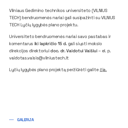
Vilniaus Gedimino technikos universiteto (VILNIUS
TECH) bendruomenės nariai gali susipažinti su VILNIUS
TECH Lyčių lygybės plano projektu.
Universiteto bendruomenės nariai savo pastabas ir
komentarus
iki lapkričio 15 d.
gali siųsti mokslo
direkcijos direktoriui
doc. dr. Vaidotui Vaišiui
– el. p.
vaidotas.vaisis@vilniustech.lt
Lyčių lygybės plano projektą peržiūrėti galite
čia.
GALERIJA