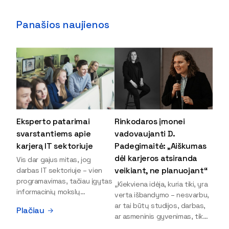
Panašios naujienos
Eksperto patarimai
Rinkodaros įmonei
svarstantiems apie
vadovaujanti D.
karjerą IT sektoriuje
Padegimaitė: „Aiškumas
dėl karjeros atsiranda
Vis dar gajus mitas, jog
veikiant, ne planuojant“
darbas IT sektoriuje – vien
programavimas, tačiau įgytas
„Kiekviena idėja, kuria tiki, yra
informacinių mokslų
verta išbandymo – nesvarbu,
išsilavinimas gali atverti kur
ar tai būtų studijos, darbas,
Plačiau
kas daugiau durų ir net
ar asmeninis gyvenimas, tik
užauginti iki vadovų. Sparčiai
bandydamas naujus dalykus