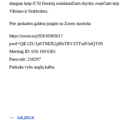
daugiau kaip iš 50 žmonių susidarančiam skyriui, esančiam tarp
Vilniaus ir Stokholmo.
Prie paskaitos galima jungtis su Zoom nuoroda:
https://zoom.us/j/6561696361?
pwd=QlE1ZU1pSTM2R2pBbTBVZTFsdVhrQT09
Meeting ID: 656 169 6361
Passcode: 218297
Paskaita vyks anglų kalba.
GALERIJA