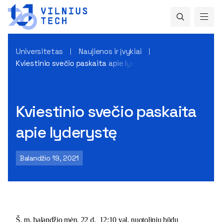
Universitetas
Naujienos ir įvykiai
Kviestinio svečio paskaita apie lyderystę
Kviestinio svečio paskaita
apie lyderystę
Balandžio 19, 2021
Š. m. balandžio mėn.
22
d. 12:10 val. nuotoliniu būdu