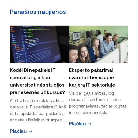
Panašios naujienos
Kodėl DI nepakeis IT
Eksperto patarimai
specialistų, ir kuo
svarstantiems apie
universitetinės studijos
karjerą IT sektoriuje
pranašesnės už kursus?
Vis dar gajus mitas, jog
darbas IT sektoriuje – vien
Ar dirbtinis intelektas atims
programavimas, tačiau įgytas
darbus iš IT specialistų? Ar ši
informacinių mokslų
sritis apskritai dar paklausi, ir
išsilavinimas gali atverti kur
ar geriau išsilaikyti trumpus
Plačiau
kas daugiau durų ir net
kursus, ar vis tik stoti į
Plačiau
užauginti iki vadovų. Sparčiai
universitetą? Tokie klausimai