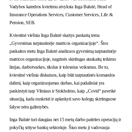
Vadybos katedros kvietimu atvyksta
Inga
Balu
tė,
Head of
Insurance Operations Services, Customer Services, Life &
Pension,
SEB.
Kviestinė viešnia
Inga
Balu
tė
skaitys paskaitą tema
„
Gyvenimas tarptautinėje matricos organizacijoje
“
.
Šios
paskaitos metu
Inga
Balu
tė
analizuos gyvenimą tarptautinėje
matricos organizacijoje, nagrinės
skirtingas ataskaitų teikimo
linijas, darbotvarkes, tikslus ir tolesnius veiksmus. Be to,
k
viestinė viešnia
diskutuos, kaip būti tarptautinės komandos
dalimi, kaip organizuojamas darbas, kai padaliniai yra
paskirstyti tarp Vilniaus ir Stokholmo, kaip „Covid“ paveikė
situaciją, kada nuskristi ir aplankyti savo kolegų skirtinguose
šalyse nėra galimybės.
Inga
Balu
tė
turi daugiau nei 15 metų darbo patirties operacijų ir
pokyčių srityse bankų sektoriuje.
Šiuo metu
ji vadovauja