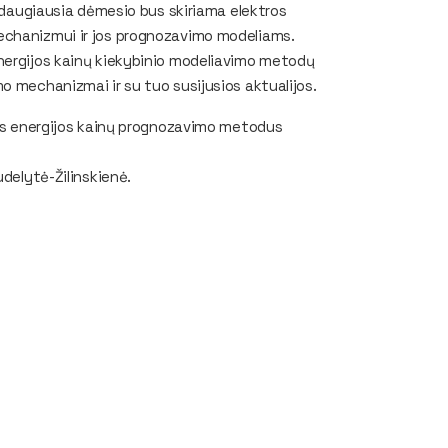
u daugiausia dėmesio bus skiriama elektros
echanizmui ir jos prognozavimo modeliams.
nergijos kainų kiekybinio modeliavimo metodų
o mechanizmai ir su tuo susijusios aktualijos.
tros energijos kainų prognozavimo metodus
udelytė-Žilinskienė.