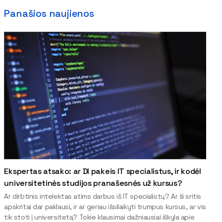
Panašios naujienos
Ekspertas atsako: ar DI pakeis IT specialistus, ir kodėl
universitetinės studijos pranašesnės už kursus?
Ar dirbtinis intelektas atims darbus iš IT specialistų? Ar ši sritis
apskritai dar paklausi, ir ar geriau išsilaikyti trumpus kursus, ar vis
tik stoti į universitetą? Tokie klausimai dažniausiai iškyla apie