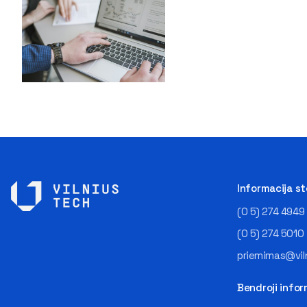
Informacija s
(0 5) 274 4949
(0 5) 274 5010
priemimas@viln
Bendroji infor