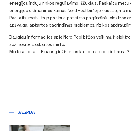
energijos ir dujų rinkos reguliavimo iššūkiais. Paskaitų met
energijos didmeninės kainos Nord Pool biržoje nustatymo m
Paskaitų metu taip pat bus pateikta pagrindinių elektros e
apžvalga, aptartos pagrindinės problemos, rizikos apdraudim
Daugiau informacijos apie Nord Pool biržos veikimą ir elek
sužinosite paskaitos metu.
Moderatorius – Finansų inžinerijos katedros doc. dr. Laura G
GALERIJA