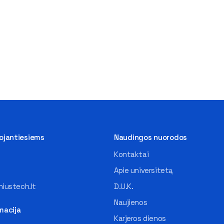
tojantiesiems
Naudingos nuorodos
Kontaktai
Apie universitetą
iustech.lt
D.U.K.
Naujienos
macija
Karjeros dienos