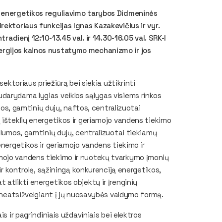
s energetikos reguliavimo tarybos Didmeninės
ektoriaus funkcijas​ Ignas Kazakevičius ir vyr.
tradienį 12:10-13.45 val. ir 14.30-16.05 val. SRK-I
ergijos kainos nustatymo mechanizmo ir jos
sektoriaus priežiūrą bei siekia užtikrinti
darydama lygias veiklos sąlygas visiems rinkos
umos, gamtinių dujų, naftos, centralizuotai
 išteklių energetikos ir geriamojo vandens tiekimo
ilumos, gamtinių dujų, centralizuotai tiekiamų
energetikos ir geriamojo vandens tiekimo ir
mojo vandens tiekimo ir nuotekų tvarkymo įmonių
 ir kontrolę, sąžiningą konkurenciją energetikos,
atlikti energetikos objektų ir įrenginių
, neatsižvelgiant į jų nuosavybės valdymo formą.
s ir pagrindiniais uždaviniais bei elektros