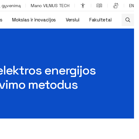
ą gyvenimą
Mano VILNIUS TECH
EN
os
Mokslas ir inovacijos
Verslui
Fakultetai
atymo mechanizmo ir jos prognozavimo metodus
lektros energijos
avimo metodus