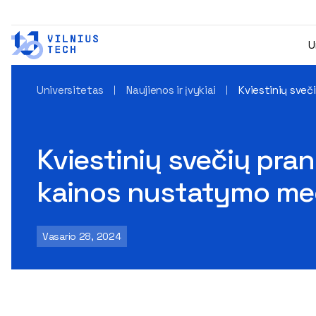
U
Universitetas
Naujienos ir įvykiai
Kviestinių sve
Kviestinių svečių pra
kainos nustatymo me
Vasario 28, 2024