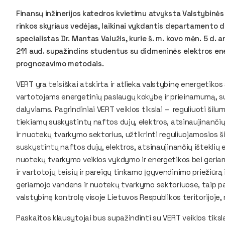
Finansų inžinerijos katedros kvietimu atvyksta Valstybinė
rinkos skyriaus vedėjas, laikinai vykdantis departamento dir
specialistas Dr. Mantas Valužis, kurie š. m. kovo mėn. 5 d. an
211 aud. supažindins studentus su didmeninės elektros en
prognozavimo metodais.
VERT yra teisiškai atskirta ir atlieka valstybinę energetikos 
vartotojams energetinių paslaugų kokybę ir prieinamumą, su
dalyviams. Pagrindiniai VERT veiklos tikslai – reguliuoti šil
tiekiamų suskystintų naftos dujų, elektros, atsinaujinančių
ir nuotekų tvarkymo sektorius, užtikrinti reguliuojamosios š
suskystintų naftos dujų, elektros, atsinaujinančių išteklių 
nuotekų tvarkymo veiklos vykdymo ir energetikos bei geria
ir vartotojų teisių ir pareigų tinkamo įgyvendinimo priežiūrą
geriamojo vandens ir nuotekų tvarkymo sektoriuose, taip pat 
valstybinę kontrolę visoje Lietuvos Respublikos teritorijoje
Paskaitos klausytojai bus supažindinti su VERT veiklos tikslai