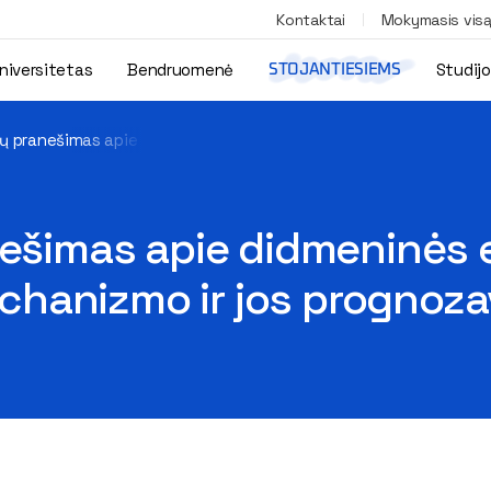
Kontaktai
Mokymasis vis
niversitetas
Bendruomenė
Studij
STOJANTIESIEMS
čių pranešimas apie didmeninės elektros energijos kainos nust
nešimas apie didmeninės e
chanizmo ir jos prognoz