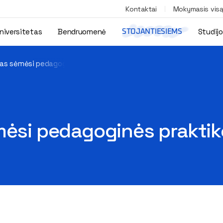
Kontaktai
Mokymasis vis
niversitetas
Bendruomenė
Studij
STOJANTIESIEMS
ras sėmėsi pedagoginės praktikos žinių Azerbaidžane
mėsi pedagoginės praktik