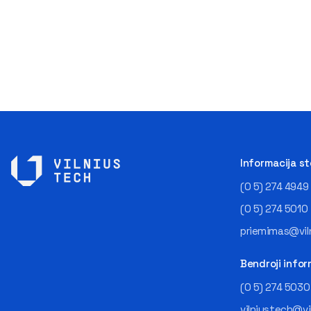
Informacija s
(0 5) 274 4949
(0 5) 274 5010
priemimas@viln
Bendroji infor
(0 5) 274 5030
vilniustech@vi