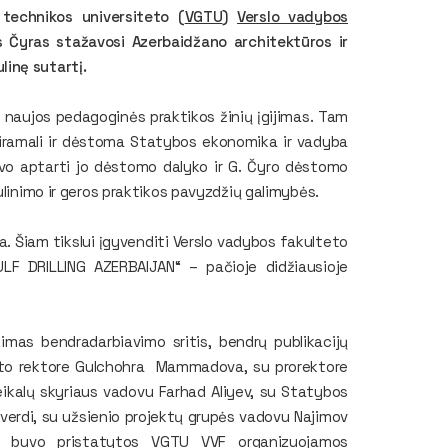
technikos universiteto (
VGTU
)
Verslo vadybos
s Čyras stažavosi Azerbaidžano architektūros ir
inę sutartį.
naujos pedagoginės praktikos žinių įgijimas. Tam
airamali ir dėstoma Statybos ekonomika ir vadyba
vo aptarti jo dėstomo dalyko ir G. Čyro dėstomo
ulinimo ir geros praktikos pavyzdžių galimybės.
a. Šiam tikslui įgyvenditi Verslo vadybos fakulteto
ULF DRILLING AZERBAIJAN“ – pačioje didžiausioje
limas bendradarbiavimo sritis, bendrų publikacijų
teto rektore Gulchohra Mammadova, su prorektore
eikalų skyriaus vadovu Farhad Aliyev, su Statybos
erdi, su užsienio projektų grupės vadovu Najimov
tu buvo pristatytos VGTU VVF organizuojamos