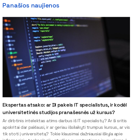
Panašios naujienos
Ekspertas atsako: ar DI pakeis IT specialistus, ir kodėl
universitetinės studijos pranašesnės už kursus?
Ar dirbtinis intelektas atims darbus iš IT specialistų? Ar ši sritis
apskritai dar paklausi, ir ar geriau išsilaikyti trumpus kursus, ar vis
tik stoti į universitetą? Tokie klausimai dažniausiai iškyla apie