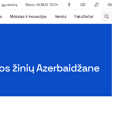
ą gyvenimą
Mano VILNIUS TECH
EN
os
Mokslas ir inovacijos
Verslui
Fakultetai
os žinių Azerbaidžane