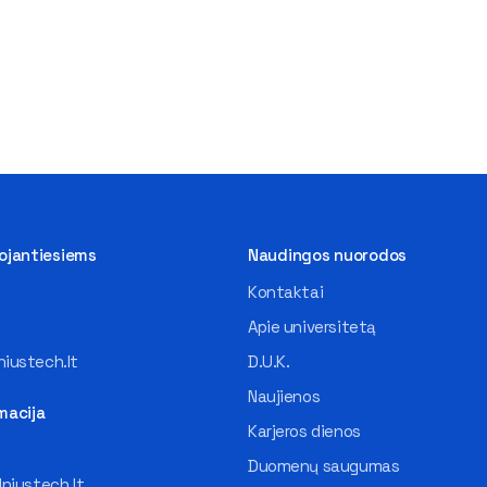
tojantiesiems
Naudingos nuorodos
Kontaktai
Apie universitetą
iustech.lt
D.U.K.
Naujienos
macija
Karjeros dienos
Duomenų saugumas
lniustech.lt