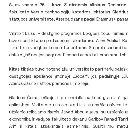
Š. m. vasario 26 – kovo 3 dienomis Vilniaus Gedimino 
fakulteto
Verslo technologijų katedros
lektorius Giedriu
statybos universitete, Azerbaidžane pagal Erasmus+ pasaul
Vizito tikslas
–
dėstymo programos kokybės tobulinimas ir 
buvo susitikta su profesoriumi akademiku Aliev Adaliat B
fakulteto vadybos kurso studentams. Su profesoriumi bu
dalyko „Inžinerijos pagrindai“ bendri aspektai, programų tob
Kitas tikslas buvo potencialių universiteto partnerių paiešk
dėstytojas apsilankė įmonėje „Socar“, jos padalinyje „G
Azerbaidžano naftos pramonės įmonėje.
Giedrius Čyras ieškojo ir potencialių partnerių, aptarė ga
galimybes. Vizito metu buvo susitikta su pačia universi
užsienio reikalams Nargis Javad Abdullayeva, su užsienio r
ekonomika ir vadyba fakulteto dekanu Garibov Rahad Tanriv
Arif ir kitais atsakingais asmenimis. Susitikimų me