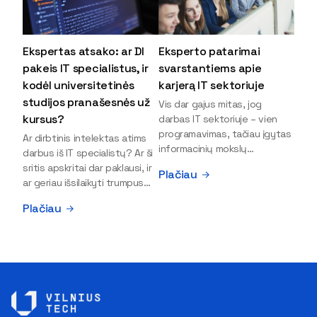
Ekspertas atsako: ar DI
Eksperto patarimai
pakeis IT specialistus, ir
svarstantiems apie
kodėl universitetinės
karjerą IT sektoriuje
studijos pranašesnės už
Vis dar gajus mitas, jog
kursus?
darbas IT sektoriuje – vien
programavimas, tačiau įgytas
Ar dirbtinis intelektas atims
informacinių mokslų
darbus iš IT specialistų? Ar ši
išsilavinimas gali atverti kur
sritis apskritai dar paklausi, ir
Plačiau
kas daugiau durų ir net
ar geriau išsilaikyti trumpus
užauginti iki vadovų. Sparčiai
kursus, ar vis tik stoti į
Plačiau
keičiantis technologijoms,
universitetą? Tokie klausimai
šiandien darbo rinkoje trūksta
dažniausiai iškyla apie
dirbtinio intelekto (DI),
informacinių technologijų
kibernetinio saugumo,
studijas svarstantiems
debesijos ekspertų,
jaunuoliams. Iš šiuos ir kitus
duomenų analitikų.
klausimus apie šio sektoriaus
Apsispręsti dėl studijų
ypatybes bei universitetinių
programos ar karjeros
studijų pranašumą pasakoja