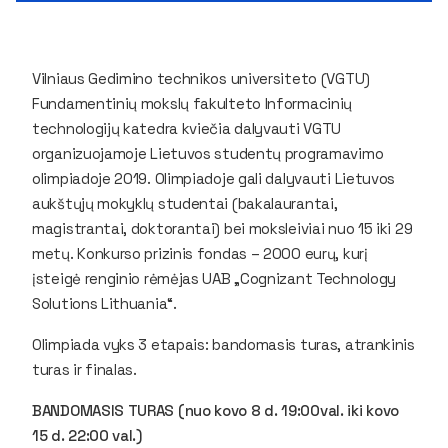
Vilniaus Gedimino technikos universiteto (VGTU)
Fundamentinių mokslų fakulteto Informacinių
technologijų katedra kviečia dalyvauti VGTU
organizuojamoje Lietuvos studentų programavimo
olimpiadoje 2019. Olimpiadoje gali dalyvauti Lietuvos
aukštųjų mokyklų studentai (bakalaurantai,
magistrantai, doktorantai) bei moksleiviai nuo 15 iki 29
metų. Konkurso prizinis fondas – 2000 eurų, kurį
įsteigė renginio rėmėjas UAB „Cognizant Technology
Solutions Lithuania“.
Olimpiada vyks 3 etapais: bandomasis turas, atrankinis
turas ir finalas.
BANDOMASIS TURAS (nuo kovo 8 d. 19:00val. iki kovo
15 d. 22:00 val.)