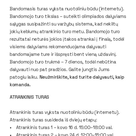
Bandomasis turas vyksta nuotoliniu būdu (internetu).
Bandomojo turo tikslas – suteikti olimpiados dalyviams
sąlygas susipažinti su varžybų sistema, kad nekiltų
jokių keblumų atrankinio turo metu. Bandomojo turo
rezultatai neturės jokios įtakos atrankai į finalą, todėl
visiems dalyviams rekomenduojama dalyvauti
bandomajame ture ir išspręsti bent vieną uždavinį.
Bandomojo turo trukmė – 7 dienos, todėl nebūtina
dalyvauti nuo pat pradžios. Galite jungtis Jums
patogiu laiku.
Neužmirškite, kad turite dalyvauti, kaip
komanda.
ATRANKINIS TURAS
Atrankinis turas vyksta nuotoliniu būdu (internetu).
Atrankinis turas susideda iš dviejų etapų:
• Atrankinis turas 1 – kovo 16 d. 15:00–18:00 val.
• Atrankinis turas 2 – kovo 24 d. 12:00–15:00 val.