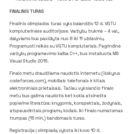
FINALINIS TURAS
Finalinis olimpiados turas vyks balandžio 12 d. VGTU
kompiuterinėse auditorijose. Varžybų trukmė – 4 val.,
dalyviams bus pasiūlyta nuo 8 iki 11 uždavinių.
Programuoti reikės su VGTU kompiuteriais. Pagrindinė
varžybų programavimo kalba C++, bus instaliuota MS
Visual Studio 2015.
Finalo metu draudžiama naudotis internetu (išskyrus
codeforces.com), mobiliais telefonais ir kitais
elektroniniais prietaisais. Tačiau vyksiančio finalo
metu bus galima naudotis bet kokia atsinešta
popierine literatūra: knygomis, konspektais, žodynais,
atspausdintais programų kodais. Iki finalo numatomas
trumpas (15 min.) bandomasis turas.
Registracija į olimpiadą vyksta iki kovo 10 d.