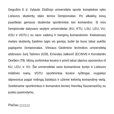
Gegužės 6 d. Vytauto Didžiojo universiteto sporto komplekse vyko
Lietuvos studentų stalo teniso čempionatas. Po atkaklių kovų
paaiškėjo geriausi studentai sportininkai bei komandos. Iš viso
čempionate dalyvavo septyni universitetai (KU, KTU, LSU, LEU, VU,
ASU ir VGTU.) su savo vaikinų ir merginų komandomis. Kiekvienais
metais studentų žaidimo lygis vis gerėja, todėl tai buvo labai aukšto
pajėgumo čempionatas. Vilniaus Gedimino technikos universitetą
atstovavo Jurij Talimov (GSf), Ernestas Jatkevič (ECINVf) ir Konstantin
Oreškin (TIf). Mūsų sortininkai kovėsi ir prieš labai stiprius oponentus iš
KU, LEU, ir VU. Šie universitetai savo komandose turėjo ir Lietuvos
rinktinės narių. VGTU sportininkai kovėsi ryžtingai, nugalėjo
stipresnius pagal reitingą žaidėjus ir užėmė ketvirtą
komandinę vietą.
Sveikiname sportininkus ir komandos trenerį Henriką Sausenavičių su
puikiu pasirodymu.
Plačiau
>>>>>>