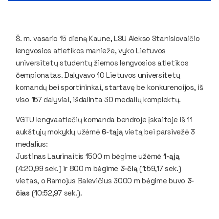
Š. m. vasario 15 dieną Kaune, LSU Alekso Stanislovaičio
lengvosios atletikos manieže, vyko Lietuvos
universitetų studentų žiemos lengvosios atletikos
čempionatas. Dalyvavo 10 Lietuvos universitetų
komandų bei sportininkai, startavę be konkurencijos, iš
viso 157 dalyviai, išdalinta 30 medalių komplektų.
VGTU lengvaatlečių komanda bendroje įskaitoje iš 11
aukštųjų mokyklų užėmė
6-tąją
vietą bei parsivežė 3
medalius:
Justinas Laurinaitis 1500 m bėgime užėmė
1-ąją
(4:20,99 sek.) ir 800 m bėgime
3-čią
(1:59,17 sek.)
vietas, o Ramojus Balevičius 3000 m bėgime buvo
3-
čias
(10:52,97 sek.).