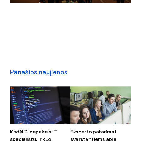
Panašios naujienos
Kodėl DI nepakeis IT
Eksperto patarimai
specialistų, ir kuo
svarstantiems apie