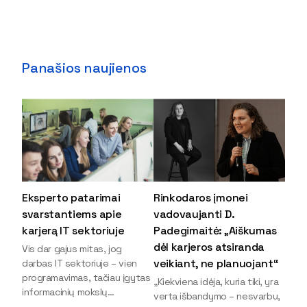
Panašios naujienos
Eksperto patarimai
Rinkodaros įmonei
svarstantiems apie
vadovaujanti D.
karjerą IT sektoriuje
Padegimaitė: „Aiškumas
dėl karjeros atsiranda
Vis dar gajus mitas, jog
veikiant, ne planuojant“
darbas IT sektoriuje – vien
programavimas, tačiau įgytas
„Kiekviena idėja, kuria tiki, yra
informacinių mokslų
verta išbandymo – nesvarbu,
išsilavinimas gali atverti kur