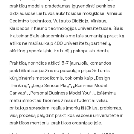
praktikų modelis pradedamas įgyvendinti penkiose
didžiausiose Lietuvos aukštosiose mokyklose: Vilniaus
Gedimino technikos, Vytauto Didžiojo, Vilniaus,
Klaipėdos ir Kauno technologijos universitetuose. Šiais
ir ateinančiais akademiniais metais sumaniąją praktiką
atliks ne mažiau kaip 480 universitetų partnerių,
skirtingų specialybių ir studijų pakopų studentų.
Praktiką norinčios atlikti 5–7 jaunuolių komandos
praktiškai susipažins su pasaulyje pripažintomis
kūrybinėmis metodikomis, tokiomis kaip „Design
Thinking“, „Lego Serious Play“, „Business Model
Canvas“, „Personal Business Model You“. Užsiėmimų
metu išmoktas teorines žinias studentai vėliau
pritaikys spręsdami realius įmonių iššūkius, problemas,
visą procesą palydint praktikos vadovui universitete ir
praktikos mentoriui praktikos organizacijoje.