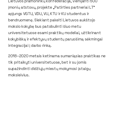
Lietuvos pramoninkų konfederacija, vienijanti 500
įmonių atstovų, projekte „Patirties partneriai LT“
apjungs VGTU, VDU, VU, KTU ir KU studentus ir
bendruomenę. Siekiant pakelti Lietuvos aukštojo
mokslo kokybę bus patobulinti šiuo metu
universitetuose esami praktikų modeliai, užtikrinant
kokybišką ir efektyvų studentų paruošimą sėkmingai
integracijai į darbo rinką.
2018–2020 metais ketinama sumaniąsias praktikas ne
tik pritaikyti universitetuose, bet ir su jomis
supažindinti didžiųjų miestų mokymosi įstaigų
moksleivius.