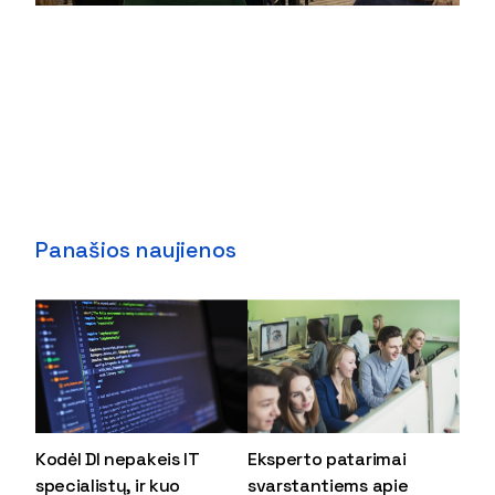
Panašios naujienos
Kodėl DI nepakeis IT
Eksperto patarimai
specialistų, ir kuo
svarstantiems apie