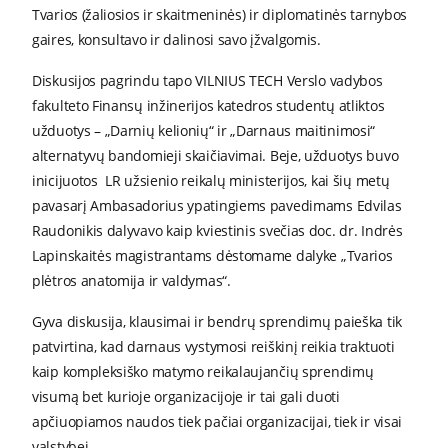
Tvarios (žaliosios ir skaitmeninės) ir diplomatinės tarnybos
gaires, konsultavo ir dalinosi savo įžvalgomis.
Diskusijos pagrindu tapo VILNIUS TECH Verslo vadybos
fakulteto Finansų inžinerijos katedros studentų atliktos
užduotys – „Darnių kelionių“ ir „Darnaus maitinimosi“
alternatyvų bandomieji skaičiavimai. Beje, užduotys buvo
inicijuotos LR užsienio reikalų ministerijos, kai šių metų
pavasarį Ambasadorius ypatingiems pavedimams Edvilas
Raudonikis dalyvavo kaip kviestinis svečias doc. dr. Indrės
Lapinskaitės magistrantams dėstomame dalyke „Tvarios
plėtros anatomija ir valdymas“.
Gyva diskusija, klausimai ir bendrų sprendimų paieška tik
patvirtina, kad darnaus vystymosi reiškinį reikia traktuoti
kaip kompleksiško matymo reikalaujančių sprendimų
visumą bet kurioje organizacijoje ir tai gali duoti
apčiuopiamos naudos tiek pačiai organizacijai, tiek ir visai
valstybei.