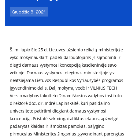
Gruodžio 8, 2021
Š. m. lapkričio 25 d. Lietuvos užsienio reikalų ministerijoje
vyko mokymai, skirti padėti darbuotojams įsisąmoninti ir
diegti darnaus vystymosi koncepciją kasdieninėje savo
veikloje. Darnaus vystymosi diegimas ministerijoje yra
neatsiejama Lietuvos Respublikos Vyriausybės programos
įgyvendinimo dalis. Dalį mokymų vedė ir VILNIUS TECH
Verslo vadybos fakulteto Dinamiškosios vadybos instituto
direktorė doc. dr. Indrė Lapinskaitė, kuri pasidalino
universiteto patirtimi diegiant darnaus vystymosi
koncepciją. Pristatė sėkmingai atliktus etapus, apžvelgė
padarytas klaidas ir išmoktas pamokas, palygino
pirmuosius Ministerijos žingsnius įgyvendinant parengtas