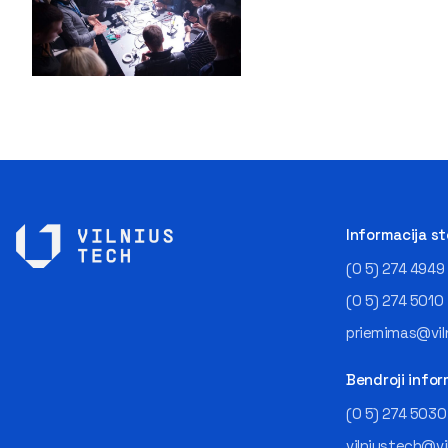
Informacija s
(0 5) 274 4949
(0 5) 274 5010
priemimas@viln
Bendroji infor
(0 5) 274 5030
vilniustech@vi