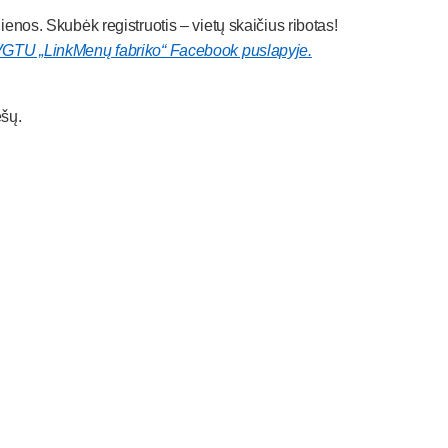
ienos. Skubėk registruotis – vietų skaičius ribotas!
GTU „LinkMenų fabriko“ Facebook puslapyje.
ėšų.