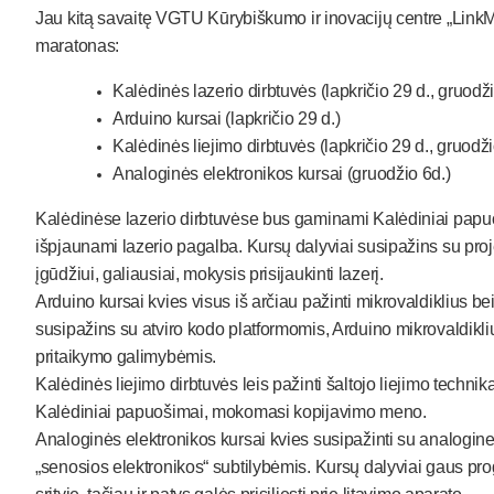
Jau kit
ą savaitę VGTU Kūrybiškumo ir inovacijų centre „Lin
maratonas:
Kalėdinės lazerio dirbtuvės (lapkričio
29 d., gruod
ž
Arduino kursai (lapkričio
29 d.)
Kalėdinės liejimo dirbtuvės (lapkričio
29 d., gruod
ž
Analoginės elektronikos kursai (
gruod
žio
6d.)
Kalėdinėse lazerio dirbtuvėse bus gaminami Kalėdiniai papuoš
išpjaunami lazerio pagalba. Kursų dalyviai susipažins su pro
įgūdžiui, galiausiai, mokysis prisijaukinti lazerį.
Arduino kursai kvies visus iš arčiau pažinti mikrovaldiklius be
susipažins su atviro kodo platformomis, Arduino mikrovaldikl
pritaikymo galimybėmis.
Kalėdinės liejimo dirbtuvės leis pažinti šaltojo liejimo tech
Kalėdiniai papuošimai, mokomasi kopijavimo meno.
Analoginės elektronikos kursai kvies susipažinti su analogine 
„senosios elektronikos“ subtilybėmis. Kursų dalyviai gaus prog