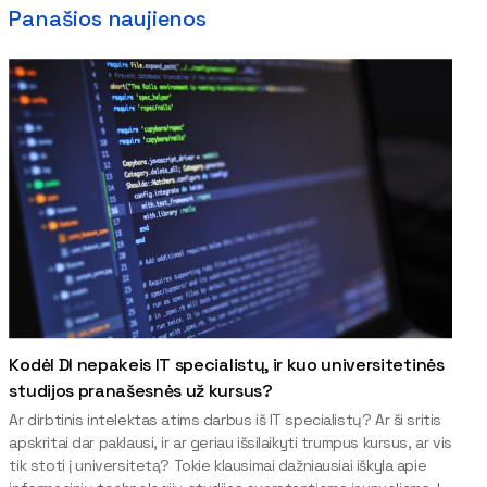
Panašios naujienos
Kodėl DI nepakeis IT specialistų, ir kuo universitetinės
studijos pranašesnės už kursus?
Ar dirbtinis intelektas atims darbus iš IT specialistų? Ar ši sritis
apskritai dar paklausi, ir ar geriau išsilaikyti trumpus kursus, ar vis
tik stoti į universitetą? Tokie klausimai dažniausiai iškyla apie