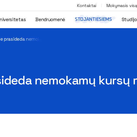
Kontaktai
Mokymasis vis
niversitetas
Bendruomenė
Studij
STOJANTIESIEMS
ke prasideda nemokamų kursų maratonas
asideda nemokamų kursų 