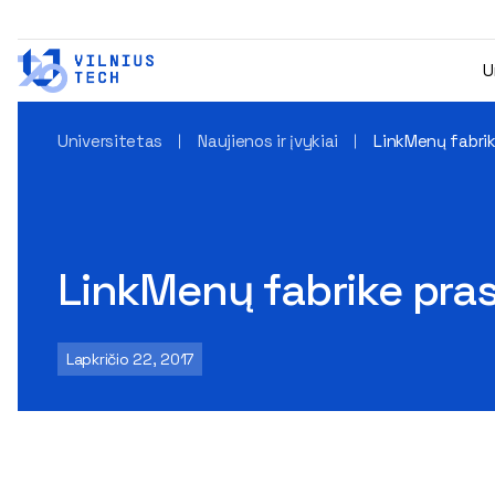
U
Universitetas
Naujienos ir įvykiai
LinkMenų fabri
LinkMenų fabrike pr
Lapkričio 22, 2017