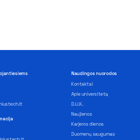
tojantiesiems
Naudingos nuorodos
Kontaktai
Apie universitetą
iustech.lt
D.U.K.
Naujienos
macija
Karjeros dienos
Duomenų saugumas
lniustech.lt