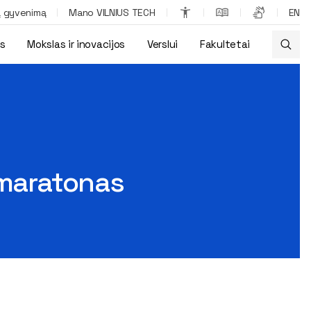
ą gyvenimą
Mano VILNIUS TECH
EN
os
Mokslas ir inovacijos
Verslui
Fakultetai
maratonas