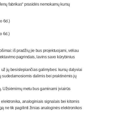
kMenų fabrikas“ prasidės nemokamų kursų
io
6d.)
io
6d.)
imai: iš pradžių jie bus projektuojami, vėliau
jektavimo pagrindais, lavins savo kūrybinius
i už jų besislepiančias galimybes: kursų dalyviai
ių sudedamosiomis dalimis bei praktinėmis jų
niką. Užsiėmimų metu bus gaminami įviairūs
elektronika, analoginiais signalais bei kitomis
ą ne tik pagilinti žinias analoginės elektronikos