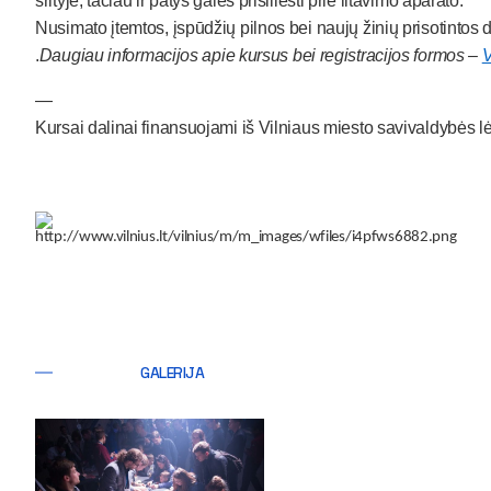
srityje, tačiau ir patys galės prisiliesti prie litavimo aparato.
Nusimato įtemtos, įspūdžių pilnos bei naujų žinių prisotintos d
.
Daugiau informacijos apie kursus bei registracijos formos –
V
—
Kursai dalinai finansuojami iš Vilniaus miesto savivaldybės l
GALERIJA