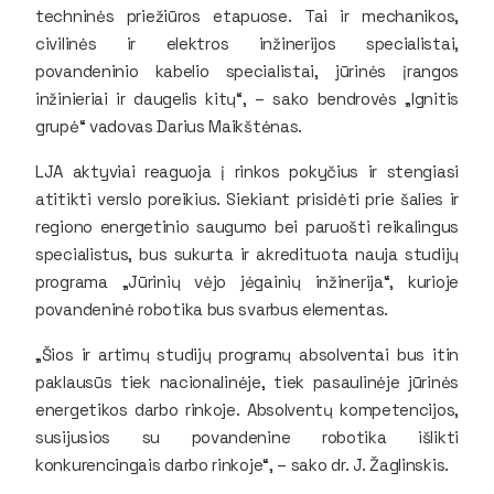
techninės priežiūros etapuose. Tai ir mechanikos,
civilinės ir elektros inžinerijos specialistai,
povandeninio kabelio specialistai, jūrinės įrangos
inžinieriai ir daugelis kitų“, – sako bendrovės „Ignitis
grupė“ vadovas Darius Maikštėnas.
LJA aktyviai reaguoja į rinkos pokyčius ir stengiasi
atitikti verslo poreikius. Siekiant prisidėti prie šalies ir
regiono energetinio saugumo bei paruošti reikalingus
specialistus, bus sukurta ir akredituota nauja studijų
programa „Jūrinių vėjo jėgainių inžinerija“, kurioje
povandeninė robotika bus svarbus elementas.
„Šios ir artimų studijų programų absolventai bus itin
paklausūs tiek nacionalinėje, tiek pasaulinėje jūrinės
energetikos darbo rinkoje. Absolventų kompetencijos,
susijusios su povandenine robotika išlikti
konkurencingais darbo rinkoje“, – sako dr. J. Žaglinskis.