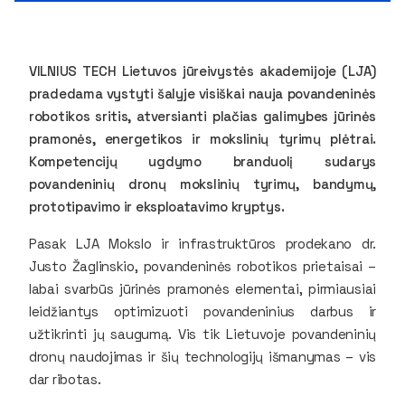
VILNIUS TECH Lietuvos jūreivystės akademijoje (LJA)
pradedama vystyti šalyje visiškai nauja povandeninės
robotikos sritis, atversianti plačias galimybes jūrinės
pramonės, energetikos ir mokslinių tyrimų plėtrai.
Kompetencijų ugdymo branduolį sudarys
povandeninių dronų mokslinių tyrimų, bandymų,
prototipavimo ir eksploatavimo kryptys.
Pasak LJA Mokslo ir infrastruktūros prodekano dr.
Justo Žaglinskio, povandeninės robotikos prietaisai –
labai svarbūs jūrinės pramonės elementai, pirmiausiai
leidžiantys optimizuoti povandeninius darbus ir
užtikrinti jų saugumą. Vis tik Lietuvoje povandeninių
dronų naudojimas ir šių technologijų išmanymas – vis
dar ribotas.