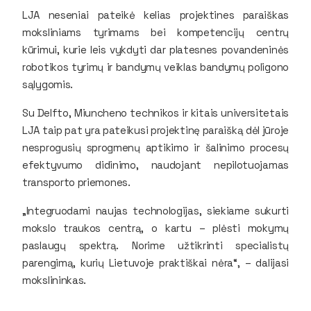
LJA neseniai pateikė kelias projektines paraiškas
moksliniams tyrimams bei kompetencijų centrų
kūrimui, kurie leis vykdyti dar platesnes povandeninės
robotikos tyrimų ir bandymų veiklas bandymų poligono
sąlygomis.
Su Delfto, Miuncheno technikos ir kitais universitetais
LJA taip pat yra pateikusi projektinę paraišką dėl jūroje
nesprogusių sprogmenų aptikimo ir šalinimo procesų
efektyvumo didinimo, naudojant nepilotuojamas
transporto priemones.
„Integruodami naujas technologijas, siekiame sukurti
mokslo traukos centrą, o kartu – plėsti mokymų
paslaugų spektrą. Norime užtikrinti specialistų
parengimą, kurių Lietuvoje praktiškai nėra“, – dalijasi
mokslininkas.