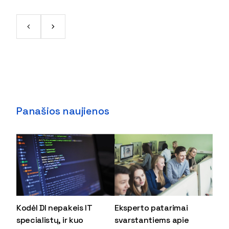
Panašios naujienos
Kodėl DI nepakeis IT
Eksperto patarimai
specialistų, ir kuo
svarstantiems apie