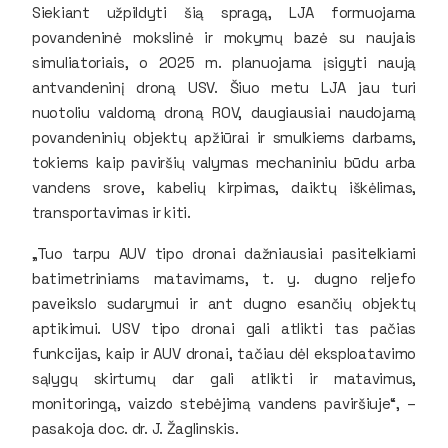
Siekiant užpildyti šią spragą, LJA formuojama
povandeninė mokslinė ir mokymų bazė su naujais
simuliatoriais, o 2025 m. planuojama įsigyti naują
antvandeninį droną USV. Šiuo metu LJA jau turi
nuotoliu valdomą droną ROV, daugiausiai naudojamą
povandeninių objektų apžiūrai ir smulkiems darbams,
tokiems kaip paviršių valymas mechaniniu būdu arba
vandens srove, kabelių kirpimas, daiktų iškėlimas,
transportavimas ir kiti.
„Tuo tarpu AUV tipo dronai dažniausiai pasitelkiami
batimetriniams matavimams, t. y. dugno reljefo
paveikslo sudarymui ir ant dugno esančių objektų
aptikimui. USV tipo dronai gali atlikti tas pačias
funkcijas, kaip ir AUV dronai, tačiau dėl eksploatavimo
sąlygų skirtumų dar gali atlikti ir matavimus,
monitoringą, vaizdo stebėjimą vandens paviršiuje“, –
pasakoja doc. dr. J. Žaglinskis.