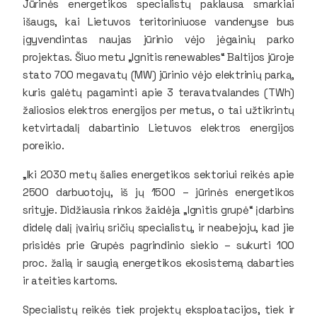
Jūrinės energetikos specialistų paklausa smarkiai
išaugs, kai Lietuvos teritoriniuose vandenyse bus
įgyvendintas naujas jūrinio vėjo jėgainių parko
projektas. Šiuo metu „Ignitis renewables“ Baltijos jūroje
stato 700 megavatų (MW) jūrinio vėjo elektrinių parką,
kuris galėtų pagaminti apie 3 teravatvalandes (TWh)
žaliosios elektros energijos per metus, o tai užtikrintų
ketvirtadalį dabartinio Lietuvos elektros energijos
poreikio.
„Iki 2030 metų šalies energetikos sektoriui reikės apie
2500 darbuotojų, iš jų 1500 – jūrinės energetikos
srityje. Didžiausia rinkos žaidėja „Ignitis grupė“ įdarbins
didelę dalį įvairių sričių specialistų, ir neabejoju, kad jie
prisidės prie Grupės pagrindinio siekio – sukurti 100
proc. žalią ir saugią energetikos ekosistemą dabarties
ir ateities kartoms.
Specialistų reikės tiek projektų eksploatacijos, tiek ir