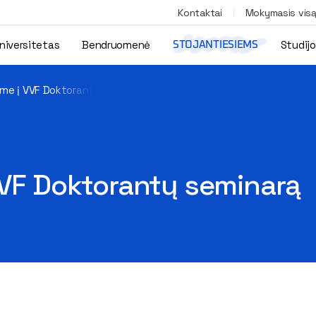
Kontaktai
Mokymasis vis
niversitetas
Bendruomenė
Studij
STOJANTIESIEMS
ame į VVF Doktorantų seminarą
VVF Doktorantų seminarą