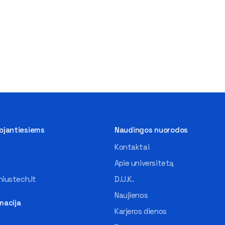
tojantiesiems
Naudingos nuorodos
Kontaktai
Apie universitetą
iustech.lt
D.U.K.
Naujienos
macija
Karjeros dienos