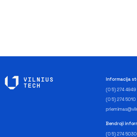
Informacija s
(0 5) 274 4949
(0 5) 274 5010
priemimas@viln
Bendroji infor
(0 5) 274 5030