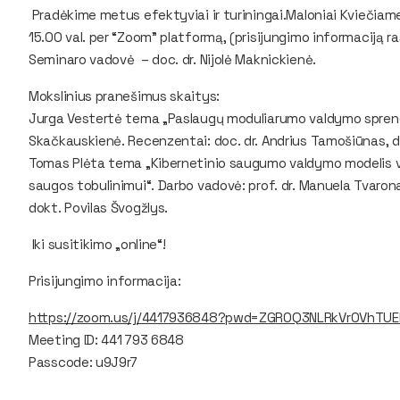
Pradėkime metus efektyviai ir turiningai.Maloniai Kviečiame
15.00 val. per “Zoom” platformą, (prisijungimo informaciją r
Seminaro vadovė – doc. dr. Nijolė Maknickienė.
Mokslinius pranešimus skaitys:
Jurga Vestertė tema „Paslaugų moduliarumo valdymo sprendim
Skačkauskienė. Recenzentai: doc. dr. Andrius Tamošiūnas, d
Tomas Plėta tema „Kibernetinio saugumo valdymo modelis va
saugos tobulinimui“. Darbo vadovė: prof. dr. Manuela Tvaron
dokt. Povilas Švogžlys.
Iki susitikimo „online“!
Prisijungimo informacija:
https://zoom.us/j/4417936848?pwd=ZGR0Q3NLRkVrOVhTU
Meeting ID: 441 793 6848
Passcode: u9J9r7