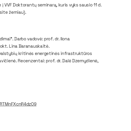
 į VVF Doktorantų seminarą, kuris vyks sausio 11 d.
asite žemiau).
ai“. Darbo vadovė: prof. dr. Ilona
okt. Lina Baranauskaitė.
lstybių kritinės energetinės infrastruktūros
avičienė. Recenzentai: prof. dr. Dalė Dzemydienė,
ERTMnFXcnR4dz09