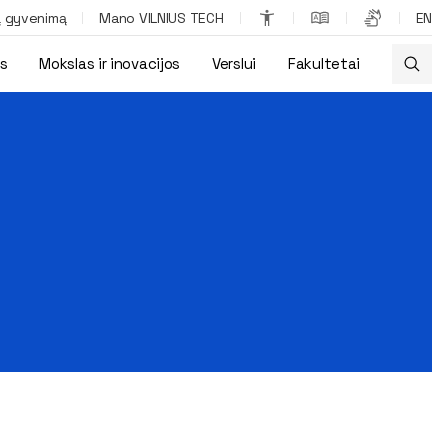
ą gyvenimą
Mano VILNIUS TECH
EN
os
Mokslas ir inovacijos
Verslui
Fakultetai