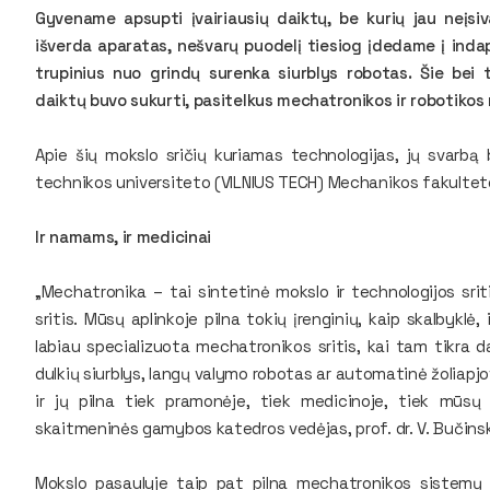
Gyvename apsupti įvairiausių daiktų, be kurių jau neį
išverda aparatas, nešvarų puodelį tiesiog įdedame į indap
trupinius nuo grindų surenka siurblys robotas. Šie bei 
daiktų buvo sukurti, pasitelkus mechatronikos ir robotikos
Apie šių mokslo sričių kuriamas technologijas, jų svarbą
technikos universiteto (VILNIUS TECH) Mechanikos fakulteto
Ir namams, ir medicinai
„Mechatronika – tai sintetinė mokslo ir technologijos sri
sritis. Mūsų aplinkoje pilna tokių įrenginių, kaip skalbykl
labiau specializuota mechatronikos sritis, kai tam tikra da
dulkių siurblys, langų valymo robotas ar automatinė žoliapj
ir jų pilna tiek pramonėje, tiek medicinoje, tiek mūsų 
skaitmeninės gamybos katedros vedėjas, prof. dr. V. Bučins
Mokslo pasaulyje taip pat pilna mechatronikos sistemų –