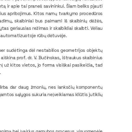
etą ir apie tai praneš savininkui. Šiam beliks pjauti
hninius apribojimus. Kitos namų tvarkymo procedūros
adimų, skalbiniai bus paimami iš skalbinių dėžės,
as geriausias režimas ir skalbikliai skalbti. Vėliau
s automatizuotoje rūbų dėtuvėje.
a per sudėtinga dėl nestabilios geometrijos objektų
 aiškina prof. dr. V. Bučinskas, ištraukus skalbinius
nį už kitos vietos, jo forma visiškai pasikeičia, tad
.
o dirba dar daug žmonių, nes lanksčių komponentų
mtos sąlygos sukuria neįveikiamas kliūtis jutiklių
venimą bei įvairius gamybos procesus, visuomenėje