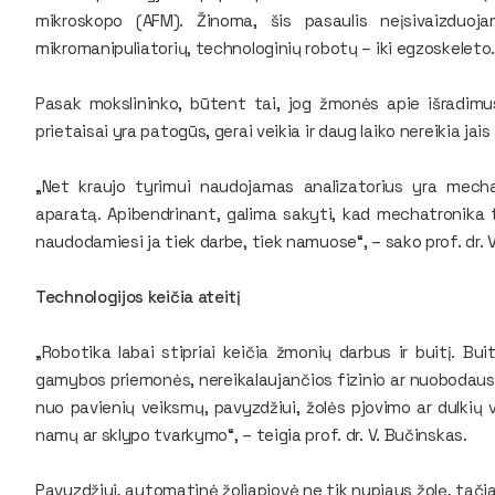
mikroskopo (AFM). Žinoma, šis pasaulis neįsivaizduo
mikromanipuliatorių, technologinių robotų – iki egzoskeleto
Pasak mokslininko, būtent tai, jog žmonės apie išradimus
prietaisai yra patogūs, gerai veikia ir daug laiko nereikia jais
„Net kraujo tyrimui naudojamas analizatorius yra mecha
aparatą. Apibendrinant, galima sakyti, kad mechatronika 
naudodamiesi ja tiek darbe, tiek namuose“, – sako prof. dr. 
Technologijos keičia ateitį
„Robotika labai stipriai keičia žmonių darbus ir buitį. Buit
gamybos priemonės, nereikalaujančios fizinio ar nuobodaus 
nuo pavienių veiksmų, pavyzdžiui, žolės pjovimo ar dulkių
namų ar sklypo tvarkymo“, – teigia prof. dr. V. Bučinskas.
Pavyzdžiui, automatinė žoliapjovė ne tik nupjaus žolę, tačia