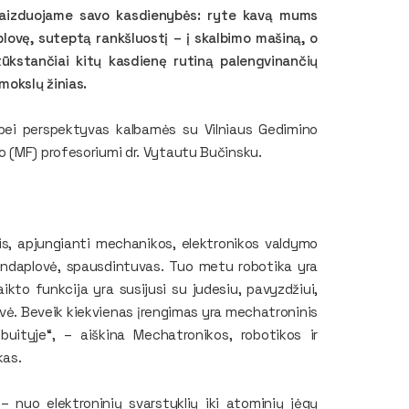
sivaizduojame savo kasdienybės: ryte kavą mums
lovę, suteptą rankšluostį – į skalbimo mašiną, o
tūkstančiai kitų kasdienę rutiną palengvinančių
 mokslų žinias.
 bei perspektyvas kalbamės su Vilniaus Gedimino
 (MF) profesoriumi dr. Vytautu Bučinsku.
tis, apjungianti mechanikos, elektronikos valdymo
ė, indaplovė, spausdintuvas. Tuo metu robotika yra
ikto funkcija yra susijusi su judesiu, pavyzdžiui,
ovė. Beveik kiekvienas įrengimas yra mechatroninis
buityje“, – aiškina Mechatronikos, robotikos ir
kas.
 nuo elektroninių svarstyklių iki atominių jėgų