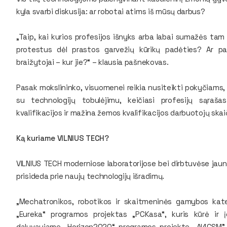
kyla svarbi diskusija: ar robotai atims iš mūsų darbus?
„Taip, kai kurios profesijos išnyks arba labai sumažės tam
protestus dėl prastos garvežių kūrikų padėties? Ar pa
braižytojai – kur jie?“ – klausia pašnekovas.
Pasak mokslininko, visuomenei reikia nusiteikti pokyčiams,
su technologijų tobulėjimu, keičiasi profesijų sąraš
kvalifikacijos ir mažina žemos kvalifikacijos darbuotojų skai
Ką kuriame VILNIUS TECH?
VILNIUS TECH moderniose laboratorijose bei dirbtuvėse jaunie
prisideda prie naujų technologijų išradimų.
„Mechatronikos, robotikos ir skaitmeninės gamybos kat
„Eureka“ programos projektas „PCKasa“, kuris kūrė ir 
dalyvaujame „Horizon2020“ programos projekte „AI4CSM”