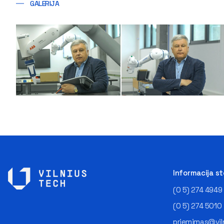
GALERIJA
Informacija s
(0 5) 274 4949
(0 5) 274 5010
priemimas@viln