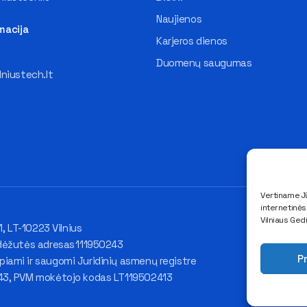
Naujienos
macija
Karjeros dienos
Duomenų saugumas
lniustech.lt
Vertiname Jū
internetinė
Vilniaus Ged
1, LT-10223 Vilnius
dėžutės adresas 111950243
Pr
ami ir saugomi Juridinių asmenų registre
43, PVM mokėtojo kodas LT119502413