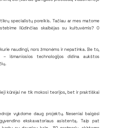
 tikrų specialistų poreikis. Tačiau ar mes matome
stebime liūdinčias skalbėjas su kultuvėmis? O
 kurie naudingi, nors žmonėms ir nepatinka. Be to,
as – išmaniosios technologijos didina aukštos
čių.
ji kūrėjai ne tik mokosi teorijos, bet ir praktiškai
edroje vykdome daug projektų. Neseniai baigėsi
įgyvendino ekskavatoriaus asistentą. Taip pat
, kartu su daugiau kaip 30 partnerių, skirtame