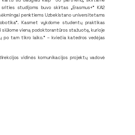
s srities studijoms buvo skirtas „Erasmus+“ KA2
 sėkmingai penktiems Uzbekistano universitetams
robotika“. Kasmet vykdome studentų praktikas
i siūlome vieną podoktorantūros stažuotę, kurioje
ių po tam tikro laiko.“ – kviečia katedros vedėjas
irekcijos vidinės komunikacijos projektų vadovė