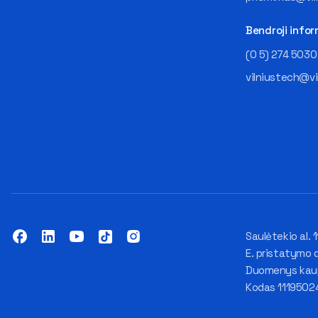
Bendroji infor
(0 5) 274 5030
vilniustech@vi
Saulėtekio al. 1
E. pristatymo 
Duomenys kaupi
Kodas 1119502