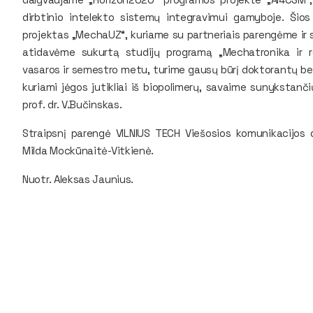
dirbtinio intelekto sistemų integravimui gamyboje. Šio
projektas „MechaUZ“, kuriame su partneriais parengėme ir
atidavėme sukurtą studijų programą „Mechatronika ir 
vasaros ir semestro metu, turime gausų būrį doktorantų be
kuriami jėgos jutikliai iš biopolimerų, savaime sunykstanč
prof. dr. V.Bučinskas.
Straipsnį parengė VILNIUS TECH Viešosios komunikacijos d
Milda Mockūnaitė-Vitkienė.
Nuotr. Aleksas Jaunius.