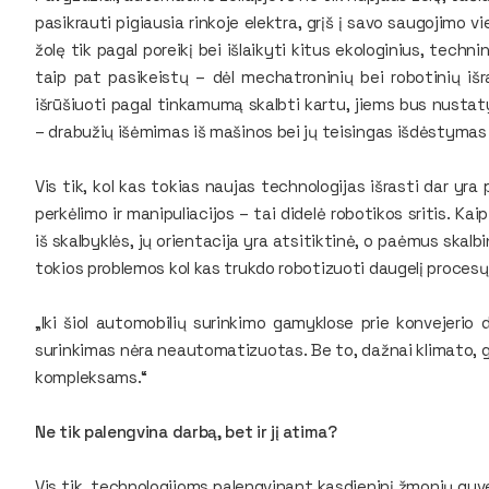
pasikrauti pigiausia rinkoje elektra, grįš į savo saugojimo vi
žolę tik pagal poreikį bei išlaikyti kitus ekologinius, tec
taip pat pasikeistų – dėl mechatroninių bei robotinių išr
išrūšiuoti pagal tinkamumą skalbti kartu, jiems bus nustatyt
– drabužių išėmimas iš mašinos bei jų teisingas išdėstyma
Vis tik, kol kas tokias naujas technologijas išrasti dar yr
perkėlimo ir manipuliacijos – tai didelė robotikos sritis. Kaip
iš skalbyklės, jų orientacija yra atsitiktinė, o paėmus skalbi
tokios problemos kol kas trukdo robotizuoti daugelį procesų
„Iki šiol automobilių surinkimo gamyklose prie konvejeri
surinkimas nėra neautomatizuotas. Be to, dažnai klimato, ga
kompleksams.“
Ne tik palengvina darbą, bet ir jį atima?
Vis tik, technologijoms palengvinant kasdieninį žmonių gy