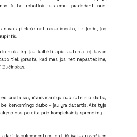
jamas ir be robotinių sistemų, pradedant nuo
.
 savo aplinkoje net nesusimąsto, tik įrodo, jog
 rūpintis.
troninis, ką jau kalbėti apie automatinį kavos
tapo tiek įprasta, kad mes jos net nepastebime,
V. Bučinskas.
ies prietaisai, išlaisvinantys nuo rutininio darbo,
bei kenksmingo darbo – jau yra dabartis. Ateityje
 valymo bus pereita prie kompleksinių sprendimų –
u dar ir ją sukompostuos, pati išsivalys, nuvažiuos