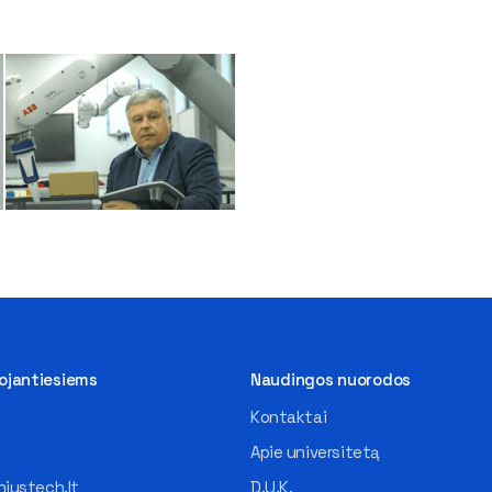
tojantiesiems
Naudingos nuorodos
Kontaktai
Apie universitetą
iustech.lt
D.U.K.