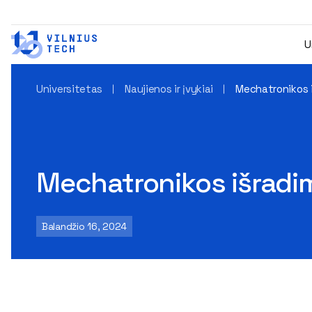
U
Universitetas
Naujienos ir įvykiai
Mechatronikos i
Mechatronikos išradi
Balandžio 16, 2024