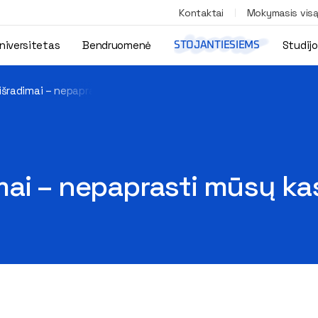
Kontaktai
Mokymasis vis
niversitetas
Bendruomenė
Studij
STOJANTIESIEMS
šradimai – nepaprasti mūsų kasdienybės gelbėtojai
mai – nepaprasti mūsų ka