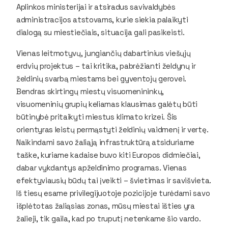
Aplinkos ministerijai ir atsiradus savivaldybės
administracijos atstovams, kurie siekia palaikyti
dialogą su miestiečiais, situacija gali pasikeisti.
Vienas leitmotyvų, jungiančių dabartinius viešųjų
erdvių projektus – tai kritika, pabrėžianti želdynų ir
želdinių svarbą miestams bei gyventojų gerovei.
Bendras skirtingų miestų visuomenininkų,
visuomeninių grupių keliamas klausimas galėtų būti
būtinybė pritaikyti miestus klimato krizei. Šis
orientyras leistų permąstyti želdinių vaidmenį ir vertę.
Naikindami savo žaliąją infrastruktūrą atsiduriame
taške, kuriame kadaise buvo kiti Europos didmiečiai,
dabar vykdantys apželdinimo programas. Vienas
efektyviausių būdų tai įveikti – švietimas ir savišvieta.
Iš tiesų esame privilegijuotoje pozicijoje turėdami savo
išplėtotas žaliąsias zonas, mūsų miestai išties yra
žalieji, tik gaila, kad po truputį netenkame šio vardo.