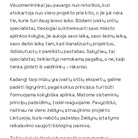
Visuomenininkai jau pavargo nuo retorikos, kuri
atsikartoja nuo vieno projekto prie kito, o jie juk nėra
tie, kurie turi daug laisvo laiko. Būdami įvairių sričių
specialistai, tiesiogiai suinteresuoti savo miesto
aplinkos kokybe, jie aukoja savo laiką, savo šeimų laiką,
savo darbo laiką tam, kad išanalizuotų projektus,
išdiskutuotų ir pareikštų pastabas. Sakyčiau, tai
specialistai, teikiantys nemokamą pagalbą, o ne, kaip
tenka girdėti iš valdininkų – rėksniai.
Kadangi tarp mūsų yra įvairių sričių ekspertų, galime
padėti išgryninti, pagal kokius principus turi būti
formuojama kokybiška aplinka. Matome sisteminių
principų pažeidimų, todėl reaguojame. Pavyzdžiui,
nežinau nė vieno želdynų atnaujinimo projekto
Lietuvoje, kuris nebūtų pažeidęs Želdynų įstatymo
reikalavimo saugoti biologinę įvairovę.