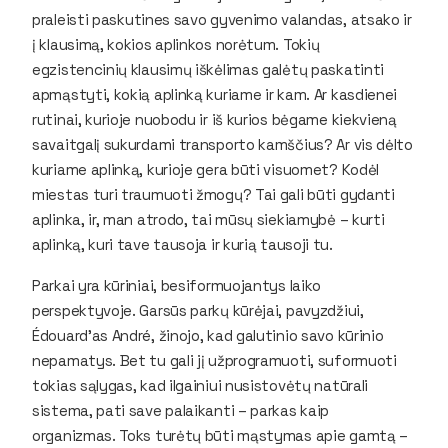
praleisti paskutines savo gyvenimo valandas, atsako ir
į klausimą, kokios aplinkos norėtum. Tokių
egzistencinių klausimų iškėlimas galėtų paskatinti
apmąstyti, kokią aplinką kuriame ir kam. Ar kasdienei
rutinai, kurioje nuobodu ir iš kurios bėgame kiekvieną
savaitgalį sukurdami transporto kamščius? Ar vis dėlto
kuriame aplinką, kurioje gera būti visuomet? Kodėl
miestas turi traumuoti žmogų? Tai gali būti gydanti
aplinka, ir, man atrodo, tai mūsų siekiamybė – kurti
aplinką, kuri tave tausoja ir kurią tausoji tu.
Parkai yra kūriniai, besiformuojantys laiko
perspektyvoje. Garsūs parkų kūrėjai, pavyzdžiui,
Édouard'as André, žinojo, kad galutinio savo kūrinio
nepamatys. Bet tu gali jį užprogramuoti, suformuoti
tokias sąlygas, kad ilgainiui nusistovėtų natūrali
sistema, pati save palaikanti – parkas kaip
organizmas. Toks turėtų būti mąstymas apie gamtą –