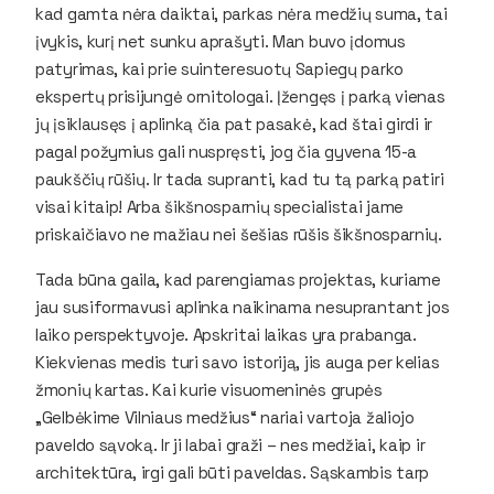
kad gamta nėra daiktai, parkas nėra medžių suma, tai
įvykis, kurį net sunku aprašyti. Man buvo įdomus
patyrimas, kai prie suinteresuotų Sapiegų parko
ekspertų prisijungė ornitologai. Įžengęs į parką vienas
jų įsiklausęs į aplinką čia pat pasakė, kad štai girdi ir
pagal požymius gali nuspręsti, jog čia gyvena 15-a
paukščių rūšių. Ir tada supranti, kad tu tą parką patiri
visai kitaip! Arba šikšnosparnių specialistai jame
priskaičiavo ne mažiau nei šešias rūšis šikšnosparnių.
Tada būna gaila, kad parengiamas projektas, kuriame
jau susiformavusi aplinka naikinama nesuprantant jos
laiko perspektyvoje. Apskritai laikas yra prabanga.
Kiekvienas medis turi savo istoriją, jis auga per kelias
žmonių kartas. Kai kurie visuomeninės grupės
„Gelbėkime Vilniaus medžius“ nariai vartoja žaliojo
paveldo sąvoką. Ir ji labai graži – nes medžiai, kaip ir
architektūra, irgi gali būti paveldas. Sąskambis tarp