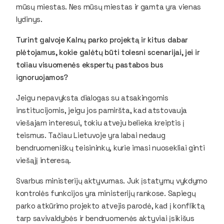
mūsų miestas. Nes mūsų miestas ir gamta yra vienas
lydinys.
Turint galvoje Kalnų parko projektą ir kitus dabar
plėtojamus, kokie galėtų būti tolesni scenarijai, jei ir
toliau visuomenės ekspertų pastabos bus
ignoruojamos?
Jeigu nepavyksta dialogas su atsakingomis
institucijomis, jeigu jos pamiršta, kad atstovauja
viešajam interesui, tokiu atveju belieka kreiptis į
teismus. Tačiau Lietuvoje yra labai nedaug
bendruomeniškų teisininkų, kurie imasi nuosekliai ginti
viešąjį interesą.
Svarbus ministerijų aktyvumas. Juk įstatymų vykdymo
kontrolės funkcijos yra ministerijų rankose. Sapiegų
parko atkūrimo projekto atvejis parodė, kad į konfliktą
tarp savivaldybės ir bendruomenės aktyviai įsikišus