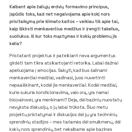
Kalbant apie žaliųjų erdvių formavimo principus,
įspūdis toks, kad net negalvojama apie kokį nors
prisitaikymą prie klimato kaitos – veikiau tik apie tai,
kaip iškirsti menkaverčius medžius ir įrengti takelius,
suoliukus. Iš kur toks mąstymas ir kokių problemų jis
kelia?
Pristatant projektus ir pateikiant neva argumentus
girdėti tam tikra atsikartojanti retorika. Labai dažnai
apeliuojama į emocijas. Sakyti, kad bus šalinami
menkaverčiai medžiai, vadinasi, juos nuvertinti
nepaaiškinant, kodėl jie menkaverčiai. Kodėl medžiai,
kurie sukuria kondicionavimą, valo orą, yra namai
bioįvairovei, yra menkinami? Deja, dėl bazinių nuostatų
nevyksta diskusijų, o jų labai trūksta. Šiuo metu
projektų pristatymai ir diskusijos dėl jų yra techninių
sprendinių stadijos – mes tariamės dėl smulkmenų, dėl
kokių nors sprendinių, bet nekalbame apie bazines