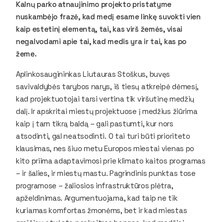
Kalnų parko atnaujinimo projekto pristatyme
nuskambėjo frazė, kad medį esame linkę suvokti vien
kaip estetinį elementą, tai, kas virš žemės, visai
negalvodami apie tai, kad medis yra ir tai, kas po
žeme.
Aplinkosaugininkas Liutauras Stoškus, buvęs
savivaldybės tarybos narys, iš tiesų atkreipė dėmesį,
kad projektuotojai tarsi vertina tik viršutinę medžių
dalį. Ir apskritai miestų projektuose į medžius žiūrima
kaip į tam tikrą baldą – gali pastumti, kur nors
atsodinti, gal neatsodinti. O tai turi būti prioriteto
klausimas, nes šiuo metu Europos miestai vienas po
kito priima adaptavimosi prie klimato kaitos programas
– ir šalies, ir miestų mastu. Pagrindinis punktas tose
programose – žaliosios infrastruktūros plėtra,
apželdinimas. Argumentuojama, kad taip ne tik
kuriamas komfortas žmonėms, bet ir kad miestas