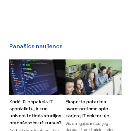
Panašios naujienos
Kodėl DI nepakeis IT
Eksperto patarimai
specialistų, ir kuo
svarstantiems apie
universitetinės studijos
karjerą IT sektoriuje
pranašesnės už kursus?
Vis dar gajus mitas, jog
darbas IT sektoriuje – vien
Ar dirbtinis intelektas atims