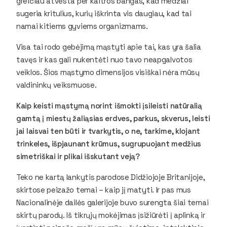
greičiau atvėsta per kaitros bangas, kad medžiai
sugeria kritulius, kurių iškrinta vis daugiau, kad tai
namai kitiems gyviems organizmams.
Visa tai rodo gebėjimą mąstyti apie tai, kas yra šalia
tavęs ir kas gali nukentėti nuo tavo neapgalvotos
veiklos. Šios mąstymo dimensijos visiškai nėra mūsų
valdininkų veiksmuose.
Kaip keisti mąstymą norint išmokti įsileisti natūralią
gamtą į miestų žaliąsias erdves, parkus, skverus, leisti
jai laisvai ten būti ir tvarkytis, o ne, tarkime, klojant
trinkeles, išpjaunant krūmus, sugrupuojant medžius
simetriškai ir plikai išskutant veją?
Teko ne kartą lankytis parodose Didžiojoje Britanijoje,
skirtose peizažo temai – kaip jį matyti. Ir pas mus
Nacionalinėje dailės galerijoje buvo surengta šiai temai
skirtų parodų. Iš tikrųjų mokėjimas įsižiūrėti į aplinką ir