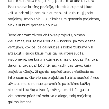
istorikė. Tačiau ir šių sričių specialistai aiškiai viešai
išsako savo kritinę poziciją, tik reikia suprasti, kad
kritikuodami jie nesiekia sumenkinti dirbusiųjų prie
projektų. Atvirkščiai – jų tikslas yra geresnis projektas,
siekis sukurti geresnę aplinką.
Rengiant tam tikros vietovės projektą pirmas
klausimas, kurį reikia užduoti – kokios yra tos vietos
vertybės, kokios jos galimybės ir kokie trūkumai? Ir
atsakyti į šiuos klausimus gali suinteresuota
visuomenė, per kurią ir užmezgamas dialogas. Kai taip
daroma, tada gali būti tikras, kad kitas tavo, kaip
projekto kūrėjo, žingsnis neprieštaraus viešiesiems
interesams. Kiekvienas projektas turėtų prasidėti nuo
užklausimo, o ne nuo sprendinių pateikimo kažką
atkartoti, kažką atverti, kažką sukurti. Jeigu su
visuomene prieš tai nebuvo dialogo, tokį projektą
galima išmesti.