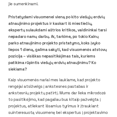
jie sumenkinami.
Pristatydami visuomenei vieną po kito viešųjų erdvių
atnaujinimo projektus ir kaskart iš miestiečių,
ekspertų sulaukdami aštrios kritikos, valdininkai tarsi
nepadaro namų darbų. Ar, tarkime, po tokio Kalnų
parko atnaujinimo projekto pristatymo, koks įvyko
liepos 1 dieną, galima sakyti, kad visuomenės atstovų
pozicija – visiškas nepasitikėjimas tais, kuriems
patikima rūpintis viešųjų erdvių atnaujinimu? Ko
siekiama?
Kaip visuomenės nariai mes laukiame, kad projekto
rengėjai atsižvelgs į ankstesnes pastabas ir
ankstesnių projektų patirtį. Mums dar lieka mikrodozė
to pasitikėjimo, kad pagaliau bus kitaip pažvelgta į
projektus, atliekant išsamius tyrimus ir įtraukiant
suinteresuotą visuomenę bei ekspertus į projektavimo