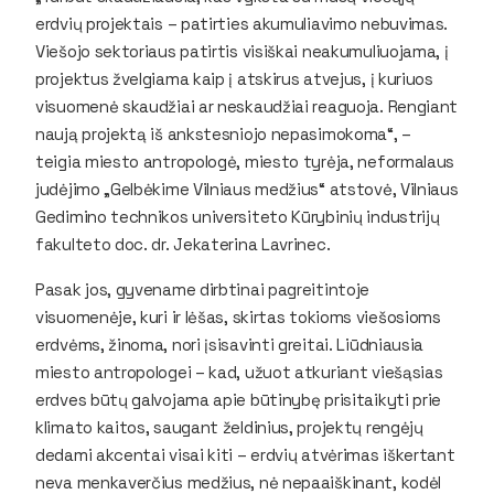
erdvių projektais – patirties akumuliavimo nebuvimas.
Viešojo sektoriaus patirtis visiškai neakumuliuojama, į
projektus žvelgiama kaip į atskirus atvejus, į kuriuos
visuomenė skaudžiai ar neskaudžiai reaguoja. Rengiant
naują projektą iš ankstesniojo nepasimokoma“, –
teigia miesto antropologė, miesto tyrėja, neformalaus
judėjimo „Gelbėkime Vilniaus medžius“ atstovė, Vilniaus
Gedimino technikos universiteto Kūrybinių industrijų
fakulteto doc. dr. Jekaterina Lavrinec.
Pasak jos, gyvename dirbtinai pagreitintoje
visuomenėje, kuri ir lėšas, skirtas tokioms viešosioms
erdvėms, žinoma, nori įsisavinti greitai. Liūdniausia
miesto antropologei – kad, užuot atkuriant viešąsias
erdves būtų galvojama apie būtinybę prisitaikyti prie
klimato kaitos, saugant želdinius, projektų rengėjų
dedami akcentai visai kiti – erdvių atvėrimas iškertant
neva menkaverčius medžius, nė nepaaiškinant, kodėl