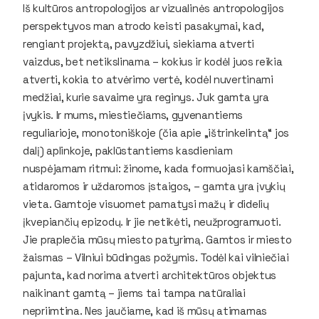
Iš kultūros antropologijos ar vizualinės antropologijos
perspektyvos man atrodo keisti pasakymai, kad,
rengiant projektą, pavyzdžiui, siekiama atverti
vaizdus, bet netikslinama – kokius ir kodėl juos reikia
atverti, kokia to atvėrimo vertė, kodėl nuvertinami
medžiai, kurie savaime yra reginys. Juk gamta yra
įvykis. Ir mums, miestiečiams, gyvenantiems
reguliarioje, monotoniškoje (čia apie „ištrinkelintą“ jos
dalį) aplinkoje, paklūstantiems kasdieniam
nuspėjamam ritmui: žinome, kada formuojasi kamščiai,
atidaromos ir uždaromos įstaigos, – gamta yra įvykių
vieta. Gamtoje visuomet pamatysi mažų ir didelių
įkvepiančių epizodų. Ir jie netikėti, neužprogramuoti.
Jie praplečia mūsų miesto patyrimą. Gamtos ir miesto
žaismas – Vilniui būdingas požymis. Todėl kai vilniečiai
pajunta, kad norima atverti architektūros objektus
naikinant gamtą – jiems tai tampa natūraliai
nepriimtina. Nes jaučiame, kad iš mūsų atimamas