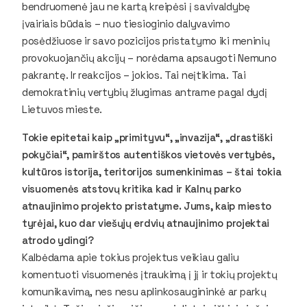
bendruomenė jau ne kartą kreipėsi į savivaldybę
įvairiais būdais – nuo tiesioginio dalyvavimo
posėdžiuose ir savo pozicijos pristatymo iki meninių
provokuojančių akcijų – norėdama apsaugoti Nemuno
pakrantę. Ir reakcijos – jokios. Tai neįtikima. Tai
demokratinių vertybių žlugimas antrame pagal dydį
Lietuvos mieste.
Tokie epitetai kaip „primityvu“, „invazija“, „drastiški
pokyčiai“, pamirštos autentiškos vietovės vertybės,
kultūros istorija, teritorijos sumenkinimas – štai tokia
visuomenės atstovų kritika kad ir Kalnų parko
atnaujinimo projekto pristatyme. Jums, kaip miesto
tyrėjai, kuo dar viešųjų erdvių atnaujinimo projektai
atrodo ydingi?
Kalbėdama apie tokius projektus veikiau galiu
komentuoti visuomenės įtraukimą į jį ir tokių projektų
komunikavimą, nes nesu aplinkosaugininkė ar parkų