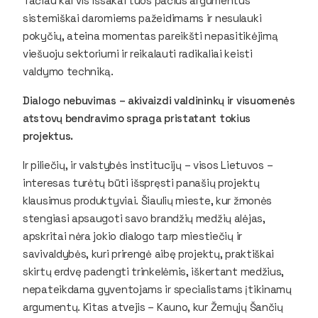
Tačiau kai vis išsakai tuos pačius argumentus
sistemiškai daromiems pažeidimams ir nesulauki
pokyčių, ateina momentas pareikšti nepasitikėjimą
viešuoju sektoriumi ir reikalauti radikaliai keisti
valdymo techniką.
Dialogo nebuvimas – akivaizdi valdininkų ir visuomenės
atstovų bendravimo spraga pristatant tokius
projektus.
Ir piliečių, ir valstybės institucijų – visos Lietuvos –
interesas turėtų būti išspręsti panašių projektų
klausimus produktyviai. Šiaulių mieste, kur žmonės
stengiasi apsaugoti savo brandžių medžių alėjas,
apskritai nėra jokio dialogo tarp miestiečių ir
savivaldybės, kuri prirengė aibę projektų, praktiškai
skirtų erdvę padengti trinkelėmis, iškertant medžius,
nepateikdama gyventojams ir specialistams įtikinamų
argumentų. Kitas atvejis – Kauno, kur Žemųjų Šančių