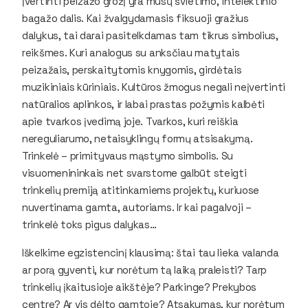
įvertinti peizažo grožį yra mūsų švietimo, intelektinio
bagažo dalis. Kai žvalgydamasis fiksuoji gražius
dalykus, tai darai pasitelkdamas tam tikrus simbolius,
reikšmes. Kuri analogus su anksčiau matytais
peizažais, perskaitytomis knygomis, girdėtais
muzikiniais kūriniais. Kultūros žmogus negali neįvertinti
natūralios aplinkos, ir labai prastas požymis kalbėti
apie tvarkos įvedimą joje. Tvarkos, kuri reiškia
nereguliarumo, netaisyklingų formų atsisakymą.
Trinkelė – primityvaus mąstymo simbolis. Su
visuomenininkais net svarstome galbūt steigti
trinkelių premiją atitinkamiems projektų, kuriuose
nuvertinama gamta, autoriams. Ir kai pagalvoji –
trinkelė toks pigus dalykas…
Iškelkime egzistencinį klausimą: štai tau lieka valanda
ar porą gyventi, kur norėtum tą laiką praleisti? Tarp
trinkelių įkaitusioje aikštėje? Parkinge? Prekybos
centre? Ar vis dėlto gamtoje? Atsakymas, kur norėtum