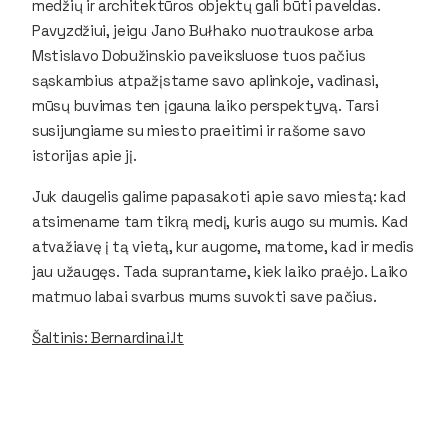
medžių ir architektūros objektų gali būti paveldas.
Pavyzdžiui, jeigu Jano Bułhako nuotraukose arba
Mstislavo Dobužinskio paveiksluose tuos pačius
sąskambius atpažįstame savo aplinkoje, vadinasi,
mūsų buvimas ten įgauna laiko perspektyvą. Tarsi
susijungiame su miesto praeitimi ir rašome savo
istorijas apie jį.
Juk daugelis galime papasakoti apie savo miestą: kad
atsimename tam tikrą medį, kuris augo su mumis. Kad
atvažiavę į tą vietą, kur augome, matome, kad ir medis
jau užaugęs. Tada suprantame, kiek laiko praėjo. Laiko
matmuo labai svarbus mums suvokti save pačius.
Šaltinis: Bernardinai.lt