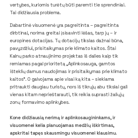
vertybes, kuriomis turėtų būti paremti tie sprendiniai.
Tai didžiausia problema.
Dabartinė visuomenė yra pagreitinta – pagreitinta
dirbtinai, norima greitai įsisavinti lėšas, tarp jų – ir
europines dotacijas. Tų dotacijų tikslas dažnai būna,
pavyzdžiui, prisitaikymas prie klimato kaitos. Štai
Kalnų parko atnaujinimo projektas iš dalies kaip tik
remiamas pagal prioritetą „Aplinkosauga, gamtos
išteklių darnus naudojimas ir prisitaikymas prie klimato
kaitos“. O galvojama apie visai ką kita – siekiama
pritraukti daugiau turistų, nors iš tikrųjų abu tikslai gali
vienas kitam neprieštarauti, tik reikia suprasti žaliųjų
zonų formavimo aplinkybes.
Kone didžiausią nerimą ir aplinkosaugininkams, ir
visuomenei kelia planuojamas medžių iškirtimas,
apskritai tapęs skausmingu visuomenei klausimu.