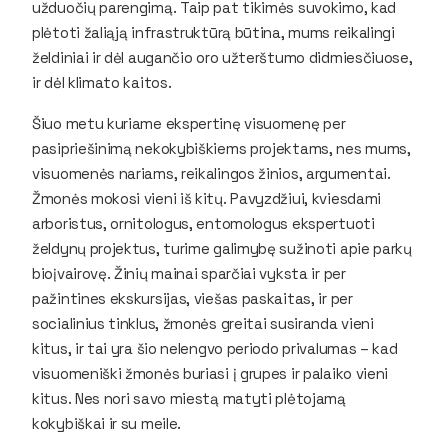
užduočių parengimą. Taip pat tikimės suvokimo, kad
plėtoti žaliąją infrastruktūrą būtina, mums reikalingi
želdiniai ir dėl augančio oro užterštumo didmiesčiuose,
ir dėl klimato kaitos.
Šiuo metu kuriame ekspertinę visuomenę per
pasipriešinimą nekokybiškiems projektams, nes mums,
visuomenės nariams, reikalingos žinios, argumentai.
Žmonės mokosi vieni iš kitų. Pavyzdžiui, kviesdami
arboristus, ornitologus, entomologus ekspertuoti
želdynų projektus, turime galimybę sužinoti apie parkų
bioįvairovę. Žinių mainai sparčiai vyksta ir per
pažintines ekskursijas, viešas paskaitas, ir per
socialinius tinklus, žmonės greitai susiranda vieni
kitus, ir tai yra šio nelengvo periodo privalumas – kad
visuomeniški žmonės buriasi į grupes ir palaiko vieni
kitus. Nes nori savo miestą matyti plėtojamą
kokybiškai ir su meile.