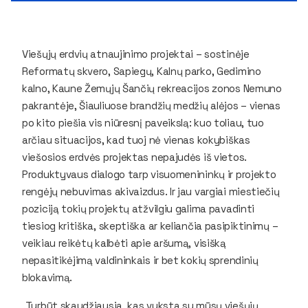
Viešųjų erdvių atnaujinimo projektai – sostinėje
Reformatų skvero, Sapiegų, Kalnų parko, Gedimino
kalno, Kaune Žemųjų Šančių rekreacijos zonos Nemuno
pakrantėje, Šiauliuose brandžių medžių alėjos – vienas
po kito piešia vis niūresnį paveikslą: kuo toliau, tuo
arčiau situacijos, kad tuoj nė vienas kokybiškas
viešosios erdvės projektas nepajudės iš vietos.
Produktyvaus dialogo tarp visuomenininkų ir projekto
rengėjų nebuvimas akivaizdus. Ir jau vargiai miestiečių
poziciją tokių projektų atžvilgiu galima pavadinti
tiesiog kritiška, skeptiška ar keliančia pasipiktinimų –
veikiau reikėtų kalbėti apie aršumą, visišką
nepasitikėjimą valdininkais ir bet kokių sprendinių
blokavimą.
„Turbūt skaudžiausia, kas vyksta su mūsų viešųjų