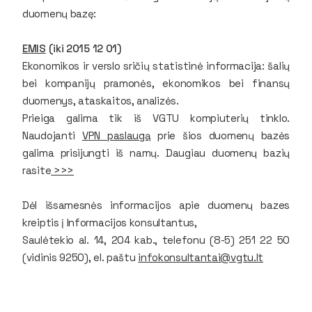
duomenų bazę:
EMIS
(iki 2015 12 01)
Ekonomikos ir verslo sričių statistinė informacija: šalių
bei kompanijų pramonės, ekonomikos bei finansų
duomenys, ataskaitos, analizės.
Prieiga galima tik iš VGTU kompiuterių tinklo.
Naudojanti
VPN paslaugą
prie šios duomenų bazės
galima prisijungti iš namų. Daugiau duomenų bazių
rasite
>>>
Dėl išsamesnės informacijos apie duomenų bazes
kreiptis į Informacijos konsultantus,
Saulėtekio al. 14, 204 kab., telefonu (8-5) 251 22 50
(vidinis 9250), el. paštu
infokonsultantai@vgtu.lt