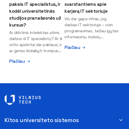
pakeis IT specialistus, ir
svarstantiems apie
kodėl universitetinės
karjerą IT sektoriuje
studijos pranašesnės už
Vis dar gajus mitas, jog
kursus?
darbas IT sektoriuje – vien
programavimas, tačiau įgytas
Ar dirbtinis intelektas atims
informacinių mokslų
darbus iš IT specialistų? Ar ši
išsilavinimas gali atverti kur
sritis apskritai dar paklausi, ir
Plačiau
kas daugiau durų ir net
ar geriau išsilaikyti trumpus
užauginti iki vadovų. Sparčiai
kursus, ar vis tik stoti į
Plačiau
keičiantis technologijoms,
universitetą? Tokie klausimai
šiandien darbo rinkoje trūksta
dažniausiai iškyla apie
dirbtinio intelekto (DI),
informacinių technologijų
kibernetinio saugumo,
studijas svarstantiems
debesijos ekspertų,
jaunuoliams. Iš šiuos ir kitus
duomenų analitikų.
klausimus apie šio sektoriaus
Apsispręsti dėl studijų
ypatybes bei universitetinių
programos ar karjeros
studijų pranašumą pasakoja
krypties neretai trukdo
VILNIUS TECH Fundamentinių
abejonės ir nežinomybė. Kaip
mokslų fakulteto lektorius ir
Kitos universiteto sistemos
tik šiuo metu svarstantiems,
Skaitmeninės gynybos
ar verta rinktis karjerą IT