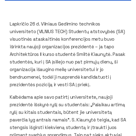
Lapkričio 26 d. Vilniaus Gedimino technikos
universiteto (VILNIUS TECH) Studentų atstovybės (SA)
visuotinės ataskaitinės konferencijos metu buvo
išrinkta naujoji organizacijos prezidentė – ja tapo
Architektūros II kurso studentė Smiltė Kiaunytė. Pasak
studentės, kuri į SA įsiliejo nuo pat pirmųjų dienų, ši
organizacija išaugino meilę universitetui ir jo
bendruomenei, todėl ji nusprendė kandidatuoti į
prezidentės poziciją ir vesti SA į priekį.
Kalbėdama apie savo patirtį universitete, naujoji
prezidentė išskyrė ryšį su studentais: „Palaikau artimą
ryšį su kitais studentais, būtent jie universitetą
paverčia lyg antrais namais“. S. Kiaunytė teigia, kad SA
stengsis išgirsti kiekvieną studentą ir įtraukti juos
priimant svarbius sprendimus. Taip pat sieks aktyviai