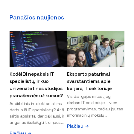
Panašios naujienos
Kodėl DI nepakeis IT
Eksperto patarimai
specialistų, ir kuo
svarstantiems apie
universitetinės studijos
karjerą IT sektoriuje
pranašesnės už kursus?
Vis dar gajus mitas, jog
darbas IT sektoriuje – vien
Ar dirbtinis intelektas atims
programavimas, tačiau įgytas
darbus iš IT specialistų? Ar ši
informacinių mokslų
sritis apskritai dar paklausi, ir
išsilavinimas gali atverti kur
ar geriau išsilaikyti trumpus
Plačiau
kas daugiau durų ir net
kursus, ar vis tik stoti į
Plačiau