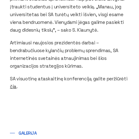
įtraukti studentus į universiteto veiklą. „Manau, jog
universitetas bei SA turėtų veikti išvien, visgi esame
viena bendruomenė. Vienydami jėgas galime pasiekti
daug didesnių tikslų“, – sako S. Kiaunytė.
Artimiausi naujosios prezidentės darbai –
bendrabučiuose kylančių problemų sprendimas, SA
internetinės svetainės atnaujinimas bei šios
organizacijos strategijos kūrimas.
SA visuotinę ataskaitinę konferenciją galite peržiūrėti
čia
.
GALERIJA