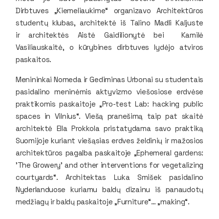
Dirbtuves „Kiemeliaukime“ organizavo Architektūros
studentų klubas, architektė iš Talino Madli Kaljuste
ir architektės Aistė Gaidilionytė bei Kamilė
Vasiliauskaitė, o kūrybines dirbtuves lydėjo atviros
paskaitos.
Menininkai Nomeda ir Gediminas Urbonai su studentais
pasidalino meninėmis aktyvizmo viešosiose erdvėse
praktikomis paskaitoje „Pro-test Lab: hacking public
spaces in Vilnius“. Viešą pranešimą taip pat skaitė
architektė Ella Prokkola pristatydama savo praktiką
Suomijoje kuriant viešąsias erdves želdinių ir mažosios
architektūros pagalba paskaitoje „Ephemeral gardens:
'The Growery' and other interventions for vegetalizing
courtyards“. Architektas Luka Smišek pasidalino
Nyderlanduose kuriamu baldų dizainu iš panaudotų
medžiagų ir baldų paskaitoje „Furniture“… „making“.