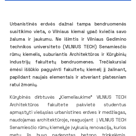
Urbanistinės erdvės dažnai tampa bendruomenės
susitikimo vieta, o Vilniaus kiemai ypač kviečia savo
žaluma ir jaukumu. Ne išimtis ir Vilniaus Gedimino
technikos universiteto (VILNIUS TECH) Senamiesčio
rūmų kiemelis, suburiantis Architektūros ir Kūrybinių
industrijų fakultetų bendruomenes. Trečiakursiai
ėmėsi iššūkio pagyvinti fakultetų kiemelį jį žalinant,
papildant naujais elementais ir atveriant platesniam
ratui žmonių.
Kūrybinės dirbtuvės „Kiemeliaukime“ VILNIUS TECH
Architektūros fakultete pakvietė studentus
apmąstyti viešąsias urbanistines erdves ir medžiagas,
naudojamas architektūroje, reaguojant į VILNIUS TECH
Senamiesčio rūmų kiemelyje įvykusią renovaciją, kurios
metu jis buvo padengtas betono trinkelėmis.