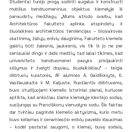
Studentai turėjo progą sodinti augalus ir konstruoti
mobilius bendruomeninius objektus kiemelyje iš
panaudotų medžiagų. „Mums atrodo svarbu, kad
Architektūros fakulteto aplinka atspindėtų ir
šiuolaikines architektūros tendencijas – bioįvairovės
skatinimą, žaliųjų erdvių dauginimą. Fakulteto kiemelis
galėtų būti žalesnis, jaukesnis, vis tik iš jo ne per
seniausiai dingo ir dalis medžių, tad labai tikimės, kad
universiteto bendruomenei pavyks prisijaukinti
siūlymus ir žvelgti drąsiau, šiuolaikiškiau“ – teigia
dirbtuvių kuratorės, AF alumnės A. Gaidilionytė, K.
Vasiliauskaitė ir M. Kaljuste. Ruošiantis dirbtuvėms,
buvo studijuojami kiemelio istoriniai planai, kuriuose
aptikta, kad anksčiau šiame kiemelyje klestėjo sodas,
susijungęs su Pranciškonų vienuolyno sodu. Šis faktas
dar tvirčiau pagrindė kiemelio aktyvizmą, kurio metu
buvo keliamas ir senamiesčio erdvių paveldo klausimas
– kodėl pastatai saugomi, o kiemai, buvę sodais,