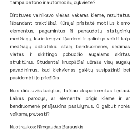
tampa betono ir automobilių dykviete?
Dirbtuves vainikavo viešas vakaras kieme, rezultatus
išbandant praktiškai. Kūrėjai pristatė mobilius kiemo
elementus, pagamintus iš panaudotų statybinių
medžiagų, kurie lengvai išardomi ir galintys veikti kaip
medžiagų biblioteka: stalą bendruomenei, sėdimas
vietas ir skirtingo pobūdžio augalams skirtas
struktūras. Studentai kruopščiai užrašė visų augalų
pavadinimus, kad kiekvienas galėtų susipažinti bei
pasidomėti jo priežiūra.
Nors dirbtuvės baigtos, tačiau eksperimentas tęsiasi.
Laikas parodys, ar elementai prigis kieme ir ar
bendruomenė prisijaukins pasiūlymus. O galbūt norės
veiksmą pratęsti?
Nuotraukos: Rimgaudas Barauskis