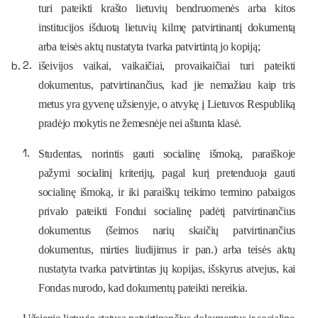
turi pateikti krašto lietuvių bendruomenės arba kitos
institucijos išduotą lietuvių kilmę patvirtinantį dokumentą
arba teisės aktų nustatyta tvarka patvirtintą jo kopiją;
išeivijos vaikai, vaikaičiai, provaikaičiai turi pateikti
dokumentus, patvirtinančius, kad jie nemažiau kaip tris
metus yra gyvenę užsienyje, o atvykę į Lietuvos Respubliką
pradėjo mokytis ne žemesnėje nei
aštunta
klasė.
Studentas,
norintis gauti socialinę išmoką
, paraiškoje
pažymi socialinį kriterijų, pagal kurį pretenduoja gauti
socialinę išmoką, ir iki paraiškų teikimo termino pabaigos
privalo pateikti Fondui
socialinę padėtį patvirtinančius
dokumentus
(šeimos narių skaičių patvirtinančius
dokumentus, mirties liudijimus ir pan.) arba teisės aktų
nustatyta tvarka patvirtintas jų kopijas, išskyrus atvejus, kai
Fondas nurodo, kad dokumentų pateikti nereikia.