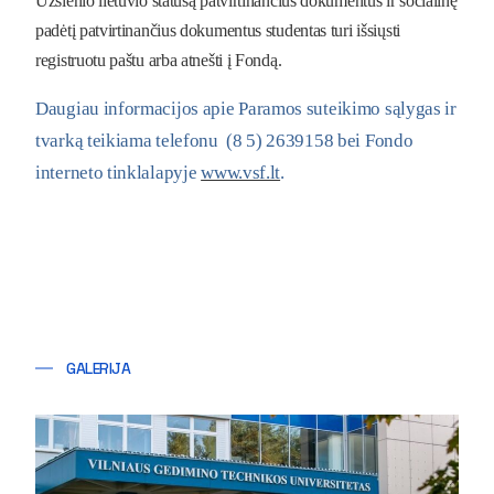
Užsienio lietuvio statusą patvirtinančius dokumentus ir socialinę
padėtį patvirtinančius dokumentus studentas turi išsiųsti
registruotu paštu arba atnešti į Fondą.
Daugiau informacijos apie Paramos suteikimo sąlygas ir
tvarką teikiama telefonu (8 5) 2639158 bei Fondo
interneto tinklalapyje
www.vsf.lt
.
GALERIJA