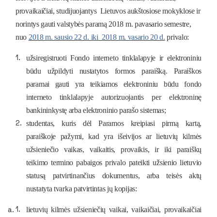
provaikaičiai, studijuojantys
Lietuvos aukštosiose mokyklose
ir
norintys gauti valstybės paramą 2018 m. pavasario semestre
,
nuo
2018 m. sausio 22 d. i
ki 2018 m. vasario 20 d.
privalo:
užsiregistruoti Fondo interneto tinklalapyje ir elektroniniu
būdu užpildyti nustatytos formos paraišką.
Paraiškos
paramai gauti yra teikiamos elektroniniu būdu fondo
interneto tinklalapyje autorizuojantis per elektroninę
bankininkystę arba elektroninio parašo sistemas;
studentas, kuris dėl Paramos
kreipiasi pirmą kartą
,
paraiškoje pažymi, kad yra išeivijos ar lietuvių kilmės
užsieniečio vaikas, vaikaitis, provaikis, ir iki paraiškų
teikimo termino pabaigos privalo pateikti
užsienio lietuvio
statusą patvirtinančius dokumentus
, arba teisės aktų
nustatyta tvarka patvirtintas jų kopijas:
lietuvių kilmės užsieniečių vaikai, vaikaičiai, provaikaičiai