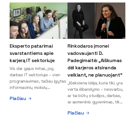
Eksperto patarimai
Rinkodaros įmonei
svarstantiems apie
vadovaujanti D.
karjerą IT sektoriuje
Padegimaitė: „Aiškumas
dėl karjeros atsiranda
Vis dar gajus mitas, jog
veikiant, ne planuojant“
darbas IT sektoriuje – vien
programavimas, tačiau įgytas
„Kiekviena idėja, kuria tiki, yra
informacinių mokslų
verta išbandymo – nesvarbu,
išsilavinimas gali atverti kur
ar tai būtų studijos, darbas,
Plačiau
kas daugiau durų ir net
ar asmeninis gyvenimas, tik
užauginti iki vadovų. Sparčiai
bandydamas naujus dalykus
Plačiau
keičiantis technologijoms,
atrandi, kas iš tiesų tau įdomu
šiandien darbo rinkoje trūksta
ir kur slypi tavo stiprybės“, –
dirbtinio intelekto (DI),
įsitikinusi skaitmeninės
kibernetinio saugumo,
rinkodaros specialistė, įmonės