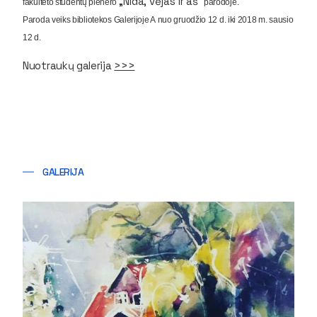
„
Nida, vėjas ir aš
“
fakulteto studentų plenero
parodoje.
Paroda veiks bibliotekos
Galerijoje A
nuo gruodžio 12 d. iki 2018 m. sausio
12 d.
Nuotraukų galerija
>>>
GALERIJA