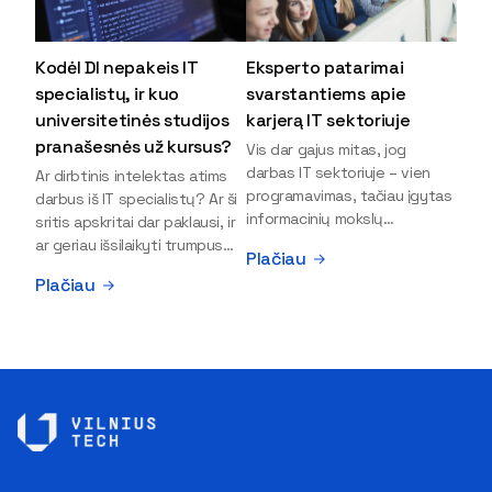
Kodėl DI nepakeis IT
Eksperto patarimai
specialistų, ir kuo
svarstantiems apie
universitetinės studijos
karjerą IT sektoriuje
pranašesnės už kursus?
Vis dar gajus mitas, jog
darbas IT sektoriuje – vien
Ar dirbtinis intelektas atims
programavimas, tačiau įgytas
darbus iš IT specialistų? Ar ši
informacinių mokslų
sritis apskritai dar paklausi, ir
išsilavinimas gali atverti kur
ar geriau išsilaikyti trumpus
Plačiau
kas daugiau durų ir net
kursus, ar vis tik stoti į
Plačiau
užauginti iki vadovų. Sparčiai
universitetą? Tokie klausimai
keičiantis technologijoms,
dažniausiai iškyla apie
šiandien darbo rinkoje trūksta
informacinių technologijų
dirbtinio intelekto (DI),
studijas svarstantiems
kibernetinio saugumo,
jaunuoliams. Iš šiuos ir kitus
debesijos ekspertų,
klausimus apie šio sektoriaus
duomenų analitikų.
ypatybes bei universitetinių
Apsispręsti dėl studijų
studijų pranašumą pasakoja
programos ar karjeros
VILNIUS TECH Fundamentinių