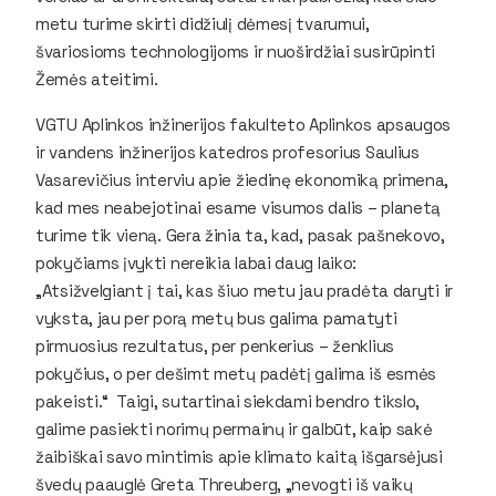
metu turime skirti didžiulį dėmesį tvarumui,
švariosioms technologijoms ir nuoširdžiai susirūpinti
Žemės ateitimi.
VGTU Aplinkos inžinerijos fakulteto Aplinkos apsaugos
ir vandens inžinerijos katedros profesorius Saulius
Vasarevičius interviu apie žiedinę ekonomiką primena,
kad mes neabejotinai esame visumos dalis – planetą
turime tik vieną. Gera žinia ta, kad, pasak pašnekovo,
pokyčiams įvykti nereikia labai daug laiko:
„Atsižvelgiant į tai, kas šiuo metu jau pradėta daryti ir
vyksta, jau per porą metų bus galima pamatyti
pirmuosius rezultatus, per penkerius – ženklius
pokyčius, o per dešimt metų padėtį galima iš esmės
pakeisti.“ Taigi, sutartinai siekdami bendro tikslo,
galime pasiekti norimų permainų ir galbūt, kaip sakė
žaibiškai savo mintimis apie klimato kaitą išgarsėjusi
švedų paauglė Greta Threuberg, „nevogti iš vaikų