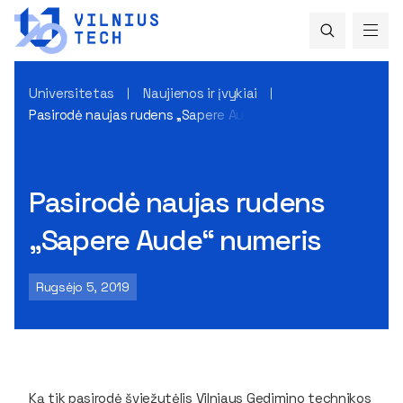
Universitetas
Naujienos ir įvykiai
Pasirodė naujas rudens „Sapere Aude“ numeris
Pasirodė naujas rudens
„Sapere Aude“ numeris
Rugsėjo 5, 2019
Ką tik pasirodė šviežutėlis Vilniaus Gedimino technikos