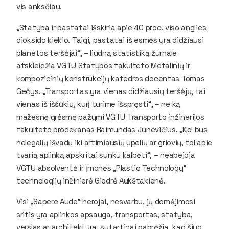
vis anksčiau.
„Statyba ir pastatai išskiria apie 40 proc. viso anglies
dioksido kiekio. Taigi, pastatai iš esmės yra didžiausi
planetos teršėjai“, – liūdną statistiką žurnale
atskleidžia VGTU Statybos fakulteto Metalinių ir
kompozicinių konstrukcijų katedros docentas Tomas
Gečys. „Transportas yra vienas didžiausių teršėjų, tai
vienas iš iššūkių, kurį turime išspręsti“, – ne ką
mažesnę grėsmę pažymi VGTU Transporto inžinerijos
fakulteto prodekanas Raimundas Junevičius. „Kol bus
nelegalių išvadų iki artimiausių upelių ar griovių, tol apie
tvarią aplinką apskritai sunku kalbėti“, – neabejoja
VGTU absolventė ir įmonės „Plastic Technology“
technologijų inžinierė Giedrė Aukštakienė.
Visi „Sapere Aude“ herojai, nesvarbu, jų domėjimosi
sritis yra aplinkos apsauga, transportas, statyba,
verslas ar architektūra, sutartinai pabrėžia, kad šiuo