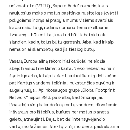
universiteto (VGTU) „Sapere Aude“ numeris, kuris
naujuosius mokslo metus pasitinka nusiteikęs įkvėpti
pokyčiams ir drąsiai prabyla mums visiems svarbiais
klausimais. Taigi, rudens numerio tema skelbiame
tvarumą – būtent tai, kas turi būti labai aktualu
šiandien, kad rytojus būtų geresnis. Arba, kad ir kaip
nemaloniai skambėtų, kad jis tiesiog būtų.
Vasarą Europą alinę rekordiniai karščiai neleidžia
abejoti visuotine klimato kaita. Nieko nebestebina ir
žydintys arba, kitaip tariant, eutrofikaciją dėl taršos
patiriantys vandens telkiniai, nykstančios gyvūnų ir
augalų rūšys… Aplinkosaugos grupė „Global Footprint
Network“ liepos 29 d. paskelbė, kad žmonija jau
išnaudojo visų kalendorinių metų vandens, dirvožemio
ir švaraus oro išteklius, kuriuos per metus planeta
galėtų atnaujinti. Deja, bet dėl intensyvėjančio
vartojimo ši Žemės išteklių viršijimo diena paskelbiama