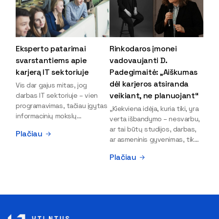
Eksperto patarimai
Rinkodaros įmonei
svarstantiems apie
vadovaujanti D.
karjerą IT sektoriuje
Padegimaitė: „Aiškumas
dėl karjeros atsiranda
Vis dar gajus mitas, jog
veikiant, ne planuojant“
darbas IT sektoriuje – vien
programavimas, tačiau įgytas
„Kiekviena idėja, kuria tiki, yra
informacinių mokslų
verta išbandymo – nesvarbu,
išsilavinimas gali atverti kur
ar tai būtų studijos, darbas,
Plačiau
kas daugiau durų ir net
ar asmeninis gyvenimas, tik
užauginti iki vadovų. Sparčiai
bandydamas naujus dalykus
Plačiau
keičiantis technologijoms,
atrandi, kas iš tiesų tau įdomu
šiandien darbo rinkoje trūksta
ir kur slypi tavo stiprybės“, –
dirbtinio intelekto (DI),
įsitikinusi skaitmeninės
kibernetinio saugumo,
rinkodaros specialistė, įmonės
debesijos ekspertų,
„Paperplanes“ vadovė Dovilė
duomenų analitikų.
Padegimaitė. Mergina tai
Apsispręsti dėl studijų