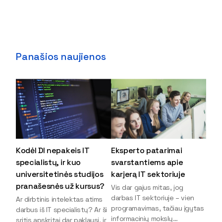
Panašios naujienos
Kodėl DI nepakeis IT
Eksperto patarimai
specialistų, ir kuo
svarstantiems apie
universitetinės studijos
karjerą IT sektoriuje
pranašesnės už kursus?
Vis dar gajus mitas, jog
darbas IT sektoriuje – vien
Ar dirbtinis intelektas atims
programavimas, tačiau įgytas
darbus iš IT specialistų? Ar ši
informacinių mokslų
sritis apskritai dar paklausi, ir