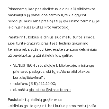
Primename, kad pasiskolintus leidinius iš bibliotekos,
pasibaigus jų panaudos terminui, reikia grąžinti
nurodytu laiku arba prasitęsti jų grąžinimo terminą (jei
leidinys neužsakytas kito vartotojo).
Pasitikrinti, kokius leidinius šiuo metu turite ir kada
juos turite grąžinti, prasitęsti leidinio gražinimo
terminą arba sužinoti kiek esate sukaupę delspinigių
už pavėluotus grąžinti leidinius, galite:
VILNIUS TECH virtualiojoje bibliotekoje,
prisijungę
prie savo paskyros, skiltyje „Mano bibliotekos
kortelė/Išdavimai“ ;
telefonu (8-5) 274 49 00;
el. paštu
biblioteka@vilniustech.lt
Pasiskolintų leidinių grąžinimas:
Leidinius galite grąžinti bet kuriuo paros metu į šalia