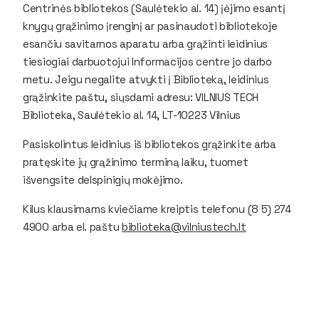
Centrinės bibliotekos (Saulėtekio al. 14) įėjimo esantį
knygų grąžinimo įrenginį ar pasinaudoti bibliotekoje
esančiu savitarnos aparatu arba grąžinti leidinius
tiesiogiai darbuotojui Informacijos centre jo darbo
metu. Jeigu negalite atvykti į Biblioteką, leidinius
grąžinkite paštu, siųsdami adresu: VILNIUS TECH
Biblioteka, Saulėtekio al. 14, LT-10223 Vilnius
Pasiskolintus leidinius iš bibliotekos grąžinkite arba
pratęskite jų grąžinimo terminą laiku, tuomet
išvengsite delspinigių mokėjimo.
Kilus klausimams kviečiame kreiptis telefonu (8 5) 274
4900 arba el. paštu
biblioteka@vilniustech.lt