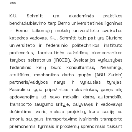
***
K-U. Schmitt yra akademinės praktikos
bendradarbiavimo tarp Berno universitetinės ligoninės
ir Berno taikomųjų mokslų universiteto sveikatos
katedros vadovas. K-U. Schmitt taip pat yra Ciuricho
universiteto ir federalinio politechnikos instituto
profesorius, tarptautinės sužeidimų biomechanikos
tarybos sekretorius (IRCOBI), Šveicarijos vyriausybės
federalinio kelių biuro konsultantas, Nelaimingų
atsitikimų mechanikos darbo grupės (AGU Zurich)
partneris/valdybos narys ir vyriausias tyrėjas.
Pasauliniu lygiu pripažintas mokslininkas, gavęs eilę
apdovanojimų už savo mokslinį darbą automobilių
transporto saugumo srityje, dalyvavęs ir vadovavęs
dešimtims įvairių mokslo projektų, kurie susiję su
žmonių saugaus transportavimo įvairiomis transporto
priemonėmis tyrimais ir problemų sprendimais taikant