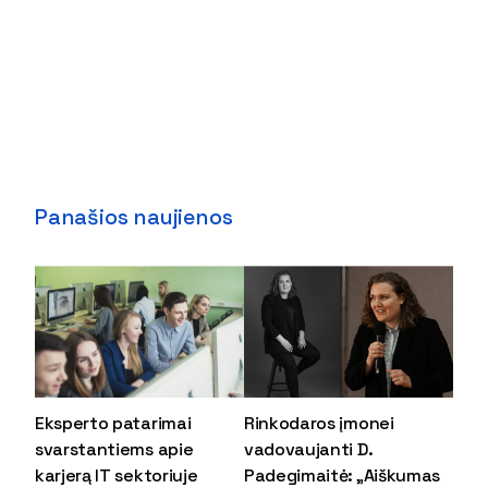
Panašios naujienos
Eksperto patarimai
Rinkodaros įmonei
svarstantiems apie
vadovaujanti D.
karjerą IT sektoriuje
Padegimaitė: „Aiškumas