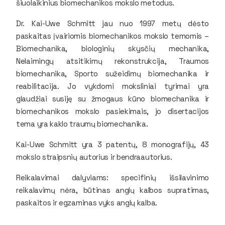
šiuolaikinius biomechanikos mokslo metodus.
Dr. Kai-Uwe Schmitt jau nuo 1997 metų dėsto
paskaitas įvairiomis biomechanikos mokslo temomis –
Biomechanika, biologinių skysčių mechanika,
Nelaimingų atsitikimų rekonstrukcija, Traumos
biomechanika, Sporto sužeidimų biomechanika ir
reabilitacija. Jo vykdomi moksliniai tyrimai yra
glaudžiai susiję su žmogaus kūno biomechanika ir
biomechanikos mokslo pasiekimais, jo disertacijos
tema yra kaklo traumų biomechanika.
Kai-Uwe Schmitt yra 3 patentų, 8 monografijų, 43
mokslo straipsnių autorius ir bendraautorius.
Reikalavimai dalyviams: specifinių išsilavinimo
reikalavimų nėra, būtinas anglų kalbos supratimas,
paskaitos ir egzaminas vyks anglų kalba.