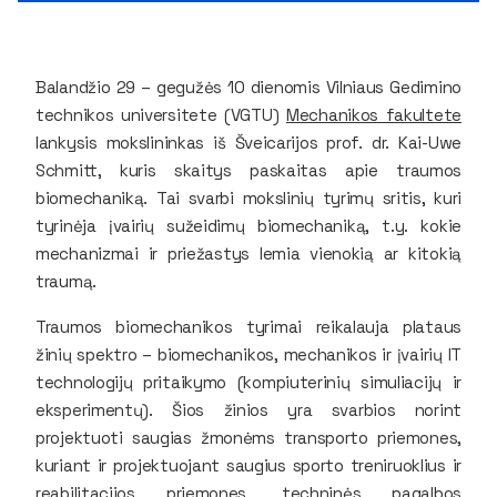
Balandžio 29 – gegužės 10 dienomis Vilniaus Gedimino
technikos universitete (VGTU)
Mechanikos fakultete
lankysis mokslininkas iš Šveicarijos prof. dr. Kai-Uwe
Schmitt, kuris skaitys paskaitas apie traumos
biomechaniką. Tai svarbi mokslinių tyrimų sritis, kuri
tyrinėja įvairių sužeidimų biomechaniką, t.y. kokie
mechanizmai ir priežastys lemia vienokią ar kitokią
traumą.
Traumos biomechanikos tyrimai reikalauja plataus
žinių spektro – biomechanikos, mechanikos ir įvairių IT
technologijų pritaikymo (kompiuterinių simuliacijų ir
eksperimentų). Šios žinios yra svarbios norint
projektuoti saugias žmonėms transporto priemones,
kuriant ir projektuojant saugius sporto treniruoklius ir
reabilitacijos priemones, techninės pagalbos