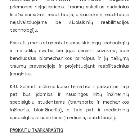
priemones neįgaliesiems. Traumų sukeltus padarinius
leidžia sumažinti reabilitacija, o šiuolaikinė reabilitacija
neįsivaizduojama be šiuolaikinių reabilitacijos
technologijų.
Paskaitų metu studentai supras skirtingų technologijų
ir metodikų svarbą bei įgys geresnį suvokimą apie
bendruosius biomechanikos principus ir jų taikymą
traumų prevencijoje ir projektuojant reabilitacinius
įrenginius.
K-U. Schmitt siūlomo kurso tematika ir paskaitos taip
pat bus įdomios ir naudingos kitų inžinerinių
specialybių studentams (transporto ir mechanikos
inžinerija, bioinžinerija), o taip pat ir medicininių
specialybių studentams (medicina, reabilitacija).
PASKAITŲ TVARKARAŠTIS