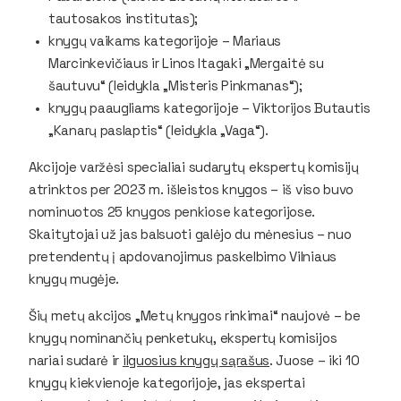
tautosakos institutas);
knygų vaikams kategorijoje – Mariaus
Marcinkevičiaus ir Linos Itagaki „Mergaitė su
šautuvu“ (leidykla „Misteris Pinkmanas“);
knygų paaugliams kategorijoje – Viktorijos Butautis
„Kanarų paslaptis“ (leidykla „Vaga“).
Akcijoje varžėsi specialiai sudarytų ekspertų komisijų
atrinktos per 2023 m. išleistos knygos – iš viso buvo
nominuotos 25 knygos penkiose kategorijose.
Skaitytojai už jas balsuoti galėjo du mėnesius – nuo
pretendentų į apdovanojimus paskelbimo Vilniaus
knygų mugėje.
Šių metų akcijos „Metų knygos rinkimai“ naujovė – be
knygų nominančių penketukų, ekspertų komisijos
nariai sudarė ir
ilguosius knygų sąrašus
. Juose – iki 10
knygų kiekvienoje kategorijoje, jas ekspertai