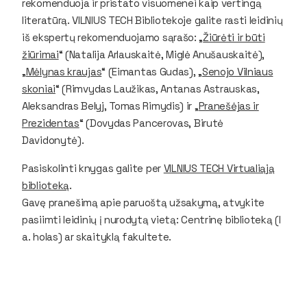
rekomenduoja ir pristato visuomenei kaip vertingą
literatūrą. VILNIUS TECH Bibliotekoje galite rasti leidinių
iš ekspertų rekomenduojamo sąrašo: „
Žiūrėti ir būti
žiūrimai
“ (Natalija Arlauskaitė, Miglė Anušauskaitė),
„
Mėlynas kraujas
“ (Eimantas Gudas), „
Senojo Vilniaus
skoniai
“ (Rimvydas Laužikas, Antanas Astrauskas,
Aleksandras Belyj, Tomas Rimydis) ir „
Pranešėjas ir
Prezidentas
“ (Dovydas Pancerovas, Birutė
Davidonytė).
Pasiskolinti knygas galite per
VILNIUS TECH Virtualiąją
biblioteką
.
Gavę pranešimą apie paruoštą užsakymą, atvykite
pasiimti leidinių į nurodytą vietą: Centrinę biblioteką (I
a. holas) ar skaityklą fakultete.