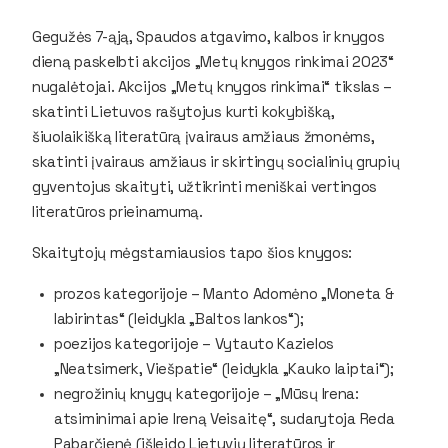
Gegužės 7-ąją, Spaudos atgavimo, kalbos ir knygos
dieną paskelbti akcijos „Metų knygos rinkimai 2023“
nugalėtojai. Akcijos „Metų knygos rinkimai“ tikslas –
skatinti Lietuvos rašytojus kurti kokybišką,
šiuolaikišką literatūrą įvairaus amžiaus žmonėms,
skatinti įvairaus amžiaus ir skirtingų socialinių grupių
gyventojus skaityti, užtikrinti meniškai vertingos
literatūros prieinamumą.
Skaitytojų mėgstamiausios tapo šios knygos:
prozos kategorijoje – Manto Adomėno „Moneta &
labirintas“ (leidykla „Baltos lankos“);
poezijos kategorijoje – Vytauto Kazielos
„Neatsimerk, Viešpatie“ (leidykla „Kauko laiptai“);
negrožinių knygų kategorijoje – „Mūsų Irena:
atsiminimai apie Ireną Veisaitę“, sudarytoja Reda
Pabarčienė (išleido Lietuvių literatūros ir