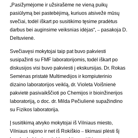
„Pasižymėjome ir užsirašėme ne vieną puikų
pasiūlymą bei pastebėjimą, kuriuos atsivežė mūsų
svečiai, todėl iškart po susitikimo tęsime pradėtus
darbus bei auginsime veiksnias idėjas“,
pasakoja D.
–
Deltuvienė.
Svečiavęsi mokytojai taip pat buvo pakviesti
susipažinti su FMF laboratorijomis, todėl iškart po
diskusijos visi buvo pakviesti į ekskursijas. Dr. Rokas
Semėnas pristatė Multimedijos ir kompiuterinio
dizaino laboratorijos veiklą, dr. Violeta Voišnienė
pakvietė pasivaikščioti po Chemijos ir bioinžinerijos
laboratoriją, o doc. dr. Milda Pečiulienė supažindino
su Fizikos laboratorija.
Į susitikimą atvyko mokytojai iš Vilniaus miesto,
Vilniaus rajono ir net iš Rokiškio
tikimasi plėsti šį
–