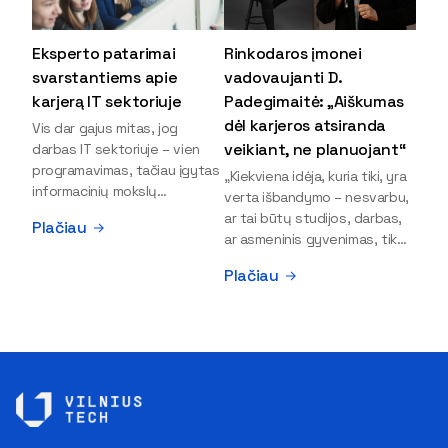
Eksperto patarimai
Rinkodaros įmonei
svarstantiems apie
vadovaujanti D.
karjerą IT sektoriuje
Padegimaitė: „Aiškumas
dėl karjeros atsiranda
Vis dar gajus mitas, jog
veikiant, ne planuojant“
darbas IT sektoriuje – vien
programavimas, tačiau įgytas
„Kiekviena idėja, kuria tiki, yra
informacinių mokslų
verta išbandymo – nesvarbu,
išsilavinimas gali atverti kur
ar tai būtų studijos, darbas,
Plačiau
kas daugiau durų ir net
ar asmeninis gyvenimas, tik
užauginti iki vadovų. Sparčiai
bandydamas naujus dalykus
Plačiau
keičiantis technologijoms,
atrandi, kas iš tiesų tau įdomu
šiandien darbo rinkoje trūksta
ir kur slypi tavo stiprybės“, –
dirbtinio intelekto (DI),
įsitikinusi skaitmeninės
kibernetinio saugumo,
rinkodaros specialistė, įmonės
debesijos ekspertų,
„Paperplanes“ vadovė Dovilė
duomenų analitikų.
Padegimaitė. Mergina tai
Apsispręsti dėl studijų
įrodo savo pavyzdžiu: VILNIUS
programos ar karjeros
TECH Verslo vadybos
krypties neretai trukdo