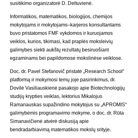
susitikimo organizatorė D. Deltuvienė.
Informatikos, matematikos, biologijos, chemijos
mokytojams ir mokytojams–karjeros konsultantams
buvo pristatomos FMF vykdomos ir kuruojamos
veiklos, kurios, tikimasi, kad praplės moksleivių
galimybes siekti aukštų rezultatų besiruošiant
egzaminams bei papildomose mokslinėse veiklose.
Doc. dr. Pavel Stefanovič pristatė „Research School“
platformą ir mokymosi temų joje pasirinkimus, dr.
Dovilė Vasiliauskienė pasakojo apie Biotechnologijų
studijų krypties veiklas, lektorius Mikalojus
Ramanauskas supažindino mokytojus su „APROMIS“
galimybėmis programavimo mokyme, o doc. dr. Rūta
Simanavičienė atvėrė diskusiją apie
bendradarbiavimą matematikos mokslų srityje.