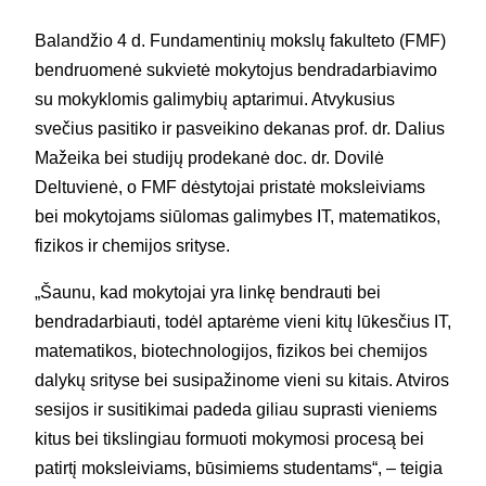
Balandžio
4 d. Fundamentinių mokslų fakulteto (FMF)
bendruomenė sukvietė mokytojus bendradarbiavimo
su mokyklomis galimybių aptarimui. Atvykusius
svečius pasitiko ir pasveikino dekanas prof. dr. Dalius
Mažeika bei studijų prodekanė doc. dr. Dovilė
Deltuvienė, o FMF dėstytojai pristatė moksleiviams
bei mokytojams siūlomas galimybes IT, matematikos,
fizikos ir chemijos srityse.
„Šaunu, kad mokytojai yra linkę bendrauti bei
bendradarbiauti, todėl aptarėme vieni kitų lūkesčius IT,
matematikos, biotechnologijos, fizikos bei chemijos
dalykų srityse bei susipažinome vieni su kitais. Atviros
sesijos ir susitikimai padeda giliau suprasti vieniems
kitus bei tikslingiau formuoti mokymosi procesą bei
patirtį moksleiviams, būsimiems studentams“, – teigia