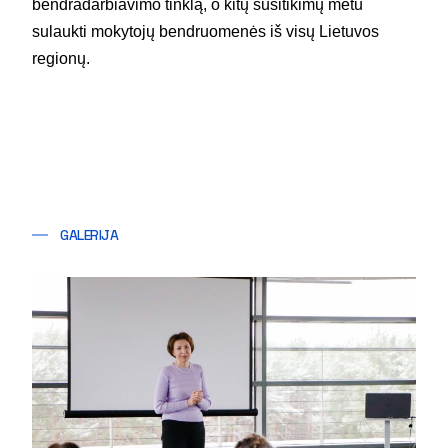
bendradarbiavimo tinklą, o kitų susitikimų metu
sulaukti mokytojų bendruomenės iš visų Lietuvos
regionų.
GALERIJA