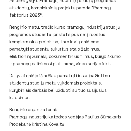
29 dieną, vyko Pramogų industrijų studijų programos
studentų, kompleksinių projektų paroda "Pramogų
faktorius 2023".
Renginio metu, trečio kurso pramogų industrijų studijų
programos studentai pristatė pusmetį ruoštus
kompleksinius projektus, tarp kurių galėjome
pamatyti studentų sukurtus stalo žaidimus,
elektroninį žurnalą, dokumentinius filmus, kūrybiškumo
ir pramogų dalinimosi platformą, video serijas ir kt.
Dalyviai galėjo iš arčiau pamatyti ir susipažinti su
studentų studijų metu vykdomais projektais,
kūrybiniais darbais bei užduoti su tuo susijusius
klausimus.
Renginio organizatoriai:
Pramogų industrijų katedros vedėjas Paulius Šūmakaris
Prodekanė Kristina Kovaitė