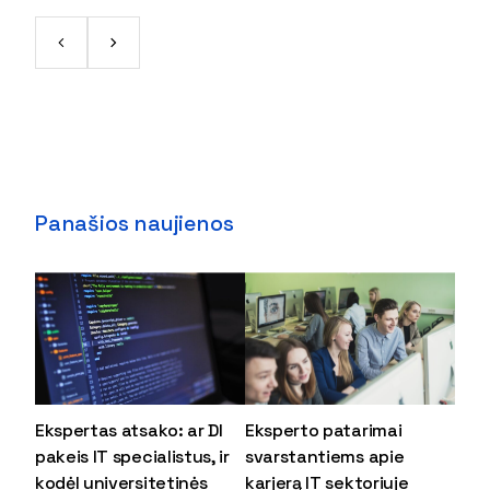
Panašios naujienos
Ekspertas atsako: ar DI
Eksperto patarimai
pakeis IT specialistus, ir
svarstantiems apie
kodėl universitetinės
karjerą IT sektoriuje