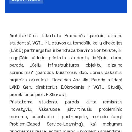
Architektūros fakulteto Pramonės gaminių dizaino
studentai, VGTU ir Lietuvos automobilių kelių direkcijos
(LAKD) partnerystės ir bendradarbiavimo kontekste, iki
rugpjūčio vidurio pristato studentų idėjinių darbų
paroda „Kelių infrastruktūros objektų dizaino
sprendimai“
(parodos kuratorius doc. Jonas Jakaitis;
organizatorius lekt. Donaldas Anziulis. Parodą atidarė
LAKD Gen. direktorius E.Skrodenis ir VGTU Studijų
prorektorius prof. R.Kliukas)
.
Pristatoma studentų paroda kurta remiantis
inovatyviu, Vakaruose įsitvirtinusiu probleminio
mokymo, orientuoto į partnerystę, metodu (angl.
Problem-Based Service-Learning
), kai mokymas
grindžiamas realiai egzistuojančių problemų sprendimu.