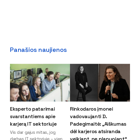
Panašios naujienos
Eksperto patarimai
Rinkodaros įmonei
svarstantiems apie
vadovaujanti D.
karjerą IT sektoriuje
Padegimaitė: „Aiškumas
dėl karjeros atsiranda
Vis dar gajus mitas, jog
veikiant, ne planuojant“
darbas IT sektoriuje – vien