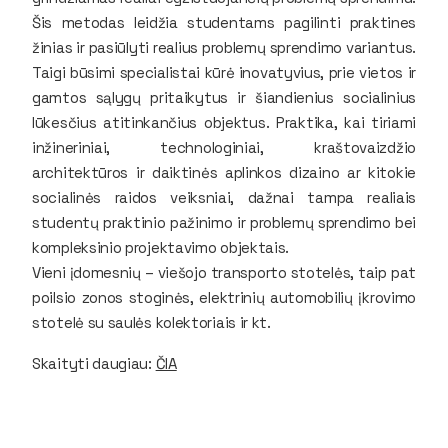
Šis metodas leidžia studentams pagilinti praktines
žinias ir pasiūlyti realius problemų sprendimo variantus.
Taigi būsimi specialistai kūrė inovatyvius, prie vietos ir
gamtos sąlygų pritaikytus ir šiandienius socialinius
lūkesčius atitinkančius objektus. Praktika, kai tiriami
inžineriniai, technologiniai, kraštovaizdžio
architektūros ir daiktinės aplinkos dizaino ar kitokie
socialinės raidos veiksniai, dažnai tampa realiais
studentų praktinio pažinimo ir problemų sprendimo bei
kompleksinio projektavimo objektais.
Vieni įdomesnių – viešojo transporto stotelės, taip pat
poilsio zonos stoginės, elektrinių automobilių įkrovimo
stotelė su saulės kolektoriais ir kt.
Skaityti daugiau:
ČIA