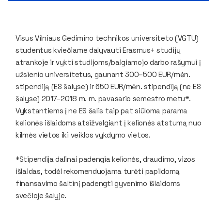
Visus Vilniaus Gedimino technikos universiteto (VGTU)
studentus kviečiame dalyvauti Erasmus+ studijų
atrankoje ir vykti studijoms/baigiamojo darbo rašymui į
užsienio universitetus, gaunant 300–500 EUR/mėn.
stipendiją (ES šalyse) ir 650 EUR/mėn. stipendiją (ne ES
šalyse) 2017–2018 m. m. pavasario semestro metu*.
Vykstantiems į ne ES šalis taip pat siūloma parama
kelionės išlaidoms atsižvelgiant į kelionės atstumą nuo
kilmės vietos iki veiklos vykdymo vietos.
*Stipendija dalinai padengia kelionės, draudimo, vizos
išlaidas, todėl rekomenduojama turėti papildomą
finansavimo šaltinį padengti gyvenimo išlaidoms
svečioje šalyje.