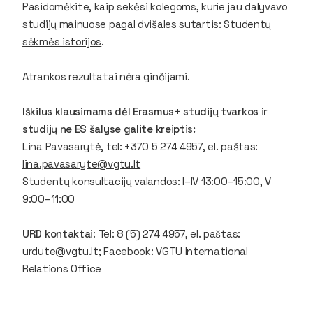
Pasidomėkite, kaip sekėsi kolegoms, kurie jau dalyvavo
studijų mainuose pagal dvišales sutartis:
Studentų
sėkmės istorijos
.
Atrankos rezultatai nėra ginčijami.
Iškilus klausimams dėl Erasmus+ studijų tvarkos ir
studijų ne ES šalyse galite kreiptis:
Lina Pavasarytė, tel: +370 5 274 4957, el. paštas:
lina.pavasaryte@vgtu.lt
Studentų konsultacijų valandos: I–IV 13:00–15:00, V
9:00–11:00
URD kontaktai
: Tel: 8 (5) 274 4957, el. paštas:
urdute@vgtu.lt; Facebook: VGTU International
Relations Office