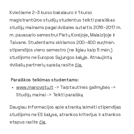
Kviečiame 2–3 kurso bakalauro ir 1 kurso
magistrantūros studijų studentus teikti paraiškas
studijų mainams pagal dvišales sutartis 2016–2017 m.
m. pavasario semestrui Pietų Korėjoje, Malaizijoje ir
Taivane. Studentams skiriamos 200–400 eur/mėn.
stipendijos vieno semestro (ne ilgiau kaip 5 mėn.)
studijoms ne Europos Sąjungos šalyje. Atnaujintą
dvišalių partnerių sąrašą rasite
čia.
Paraiškos teikimas studentams:
www.manovgtu.lt
-> Tarptautinės galimybės ->
Studijų mainai -> Teikti paraišką
Daugiau informacijos apie atranką laimėti stipendijas
studijoms ne ES šalyse, atrankos kriterijus ir atrankos
etapus rasite
čia
.