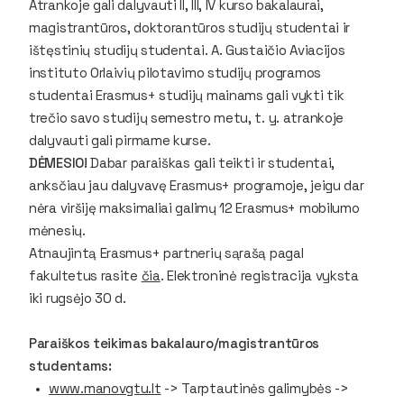
Atrankoje gali dalyvauti II, III, IV kurso bakalaurai,
magistrantūros, doktorantūros studijų studentai ir
ištęstinių studijų studentai. A. Gustaičio Aviacijos
instituto Orlaivių pilotavimo studijų programos
studentai Erasmus+ studijų mainams gali vykti tik
trečio savo studijų semestro metu, t. y. atrankoje
dalyvauti gali pirmame kurse.
DĖMESIO!
Dabar paraiškas gali teikti ir studentai,
anksčiau jau dalyvavę Erasmus+ programoje, jeigu dar
nėra viršiję maksimaliai galimų 12 Erasmus+ mobilumo
mėnesių.
Atnaujintą Erasmus+ partnerių sąrašą pagal
fakultetus rasite
čia
. Elektroninė registracija vyksta
iki rugsėjo 30 d.
Paraiškos teikimas bakalauro/magistrantūros
studentams:
www.manovgtu.lt
-> Tarptautinės galimybės ->