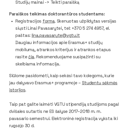
Studijų mainai -> Teikti paraišką
Paraiškos teikimas doktorantūros studentams:
Registracijos
forma
. Skenuotas užpildytas versijas
siųsti Linai Pavasarytei, tel: +370 5 274 4957, el.
paštas:
lina.pavasaryte@vgtu.lt
Daugiau informacijos apie Erasmus+ studijų
mobilumą, atrankos kriterijus ir atrankos etapus
rasite
čia
. Rekomenduojame susipažinti su
skelbiama informacija.
Siūlome pasidomėti, kaip sekėsi tavo kolegoms, kurie
jau dalyvavo Erasmus+ programoje –
Studentų sėkmės
istorijos
.
Taip pat galite laimėti VGTU stipendiją studijoms pagal
dvišales sutartis ne ES šalyse 2017–2018 m. m.
pavasario semestrui. Elektroninė registracija vyksta iki
rugsėjo 30 d.