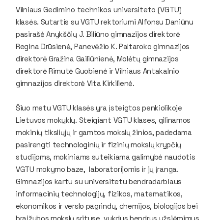
Vilniaus Gedimino technikos universiteto (VGTU)
klasės. Sutartis su VGTU rektoriumi Alfonsu Daniūnu
pasirašė Anykščių J. Biliūno gimnazijos direktorė
Regina Drūsienė, Panevėžio K. Paltaroko gimnazijos
direktorė Gražina Gailiūnienė, Molėtų gimnazijos
direktorė Rimutė Guobienė ir Vilniaus Antakalnio
gimnazijos direktorė Vita Kirkilienė.
Šiuo metu VGTU klasės yra įsteigtos penkiolikoje
Lietuvos mokyklų. Steigiant VGTU klases, gilinamos
mokinių tiksliųjų ir gamtos mokslų žinios, padedama
pasirengti technologinių ir fizinių mokslų krypčių
studijoms, mokiniams suteikiama galimybė naudotis
VGTU mokymo baze, laboratorijomis ir jų įranga.
Gimnazijos kartu su universitetu bendradarbiaus
informacinių technologijų, fizikos, matematikos,
ekonomikos ir verslo pagrindų, chemijos, biologijos bei
braižybos mokslų srityse, vykdys bendrus užsiėmimus,