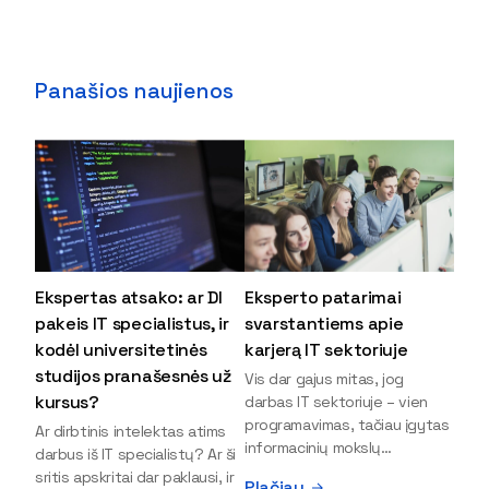
Panašios naujienos
Ekspertas atsako: ar DI
Eksperto patarimai
pakeis IT specialistus, ir
svarstantiems apie
kodėl universitetinės
karjerą IT sektoriuje
studijos pranašesnės už
Vis dar gajus mitas, jog
kursus?
darbas IT sektoriuje – vien
programavimas, tačiau įgytas
Ar dirbtinis intelektas atims
informacinių mokslų
darbus iš IT specialistų? Ar ši
išsilavinimas gali atverti kur
sritis apskritai dar paklausi, ir
Plačiau