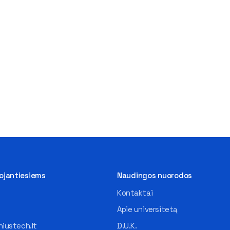
tojantiesiems
Naudingos nuorodos
Kontaktai
Apie universitetą
iustech.lt
D.U.K.