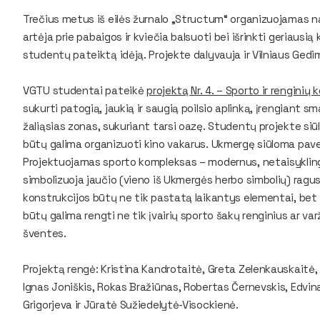
Trečius metus iš eilės žurnalo „Structum“ organizuojamas n
artėja prie pabaigos ir kviečia balsuoti bei išrinkti geriaus
studentų pateiktą idėją. Projekte dalyvauja ir Vilniaus Ged
VGTU studentai pateikė
projektą Nr. 4. – Sporto ir rengini
sukurti patogią, jaukią ir saugią poilsio aplinką, įrengiant s
žaliąsias zonas, sukuriant tarsi oazę. Studentų projekte si
būtų galima organizuoti kino vakarus. Ukmergę siūloma pave
Projektuojamas sporto kompleksas – modernus, netaisyklin
simbolizuoja jaučio (vieno iš Ukmergės herbo simbolių) ragu
konstrukcijos būtų ne tik pastatą laikantys elementai, bet
būtų galima rengti ne tik įvairių sporto šakų renginius ar va
šventes.
Projektą rengė: Kristina Kandrotaitė, Greta Zelenkauskaitė,
Ignas Joniškis, Rokas Bražiūnas, Robertas Černevskis, Edvin
Grigorjeva ir Jūratė Sužiedelytė-Visockienė.