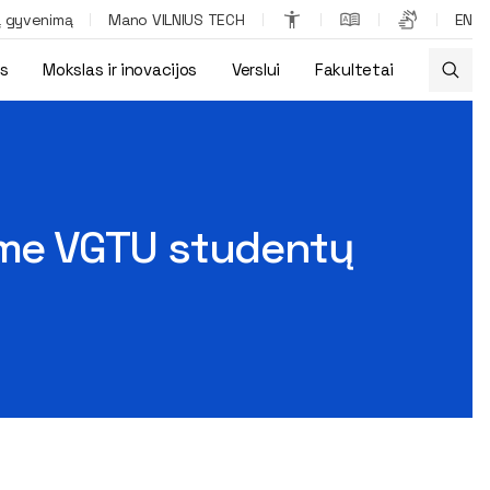
ą gyvenimą
Mano VILNIUS TECH
EN
os
Mokslas ir inovacijos
Verslui
Fakultetai
kime VGTU studentų