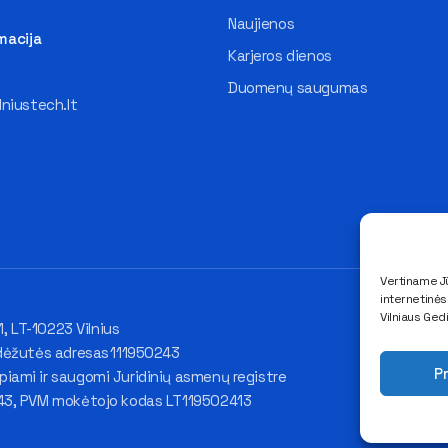
Naujienos
macija
Karjeros dienos
Duomenų saugumas
lniustech.lt
Vertiname Jū
internetinė
Vilniaus Ged
1, LT-10223 Vilnius
dėžutės adresas 111950243
Pr
ami ir saugomi Juridinių asmenų registre
43, PVM mokėtojo kodas LT119502413