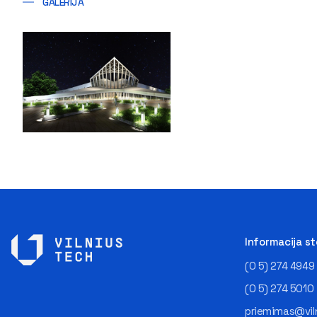
GALERIJA
Informacija s
(0 5) 274 4949
(0 5) 274 5010
priemimas@viln