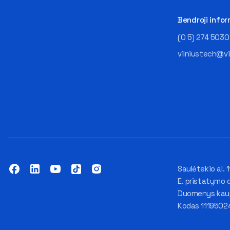
Bendroji infor
(0 5) 274 5030
vilniustech@vi
Saulėtekio al. 1
E. pristatymo 
Duomenys kaupi
Kodas 1119502