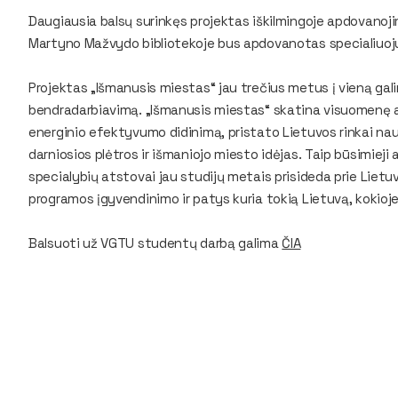
Daugiausia balsų surinkęs projektas iškilmingoje apdovanojim
Martyno Mažvydo bibliotekoje bus apdovanotas specialiuoju p
Projektas „Išmanusis miestas“ jau trečius metus į vieną galin
bendradarbiavimą. „Išmanusis miestas“ skatina visuomenę at
energinio efektyvumo didinimą, pristato Lietuvos rinkai na
darniosios plėtros ir išmaniojo miesto idėjas. Taip būsimieji ar
specialybių atstovai jau studijų metais prisideda prie Liet
programos įgyvendinimo ir patys kuria tokią Lietuvą, kokioje
Balsuoti už VGTU studentų darbą galima
ČIA