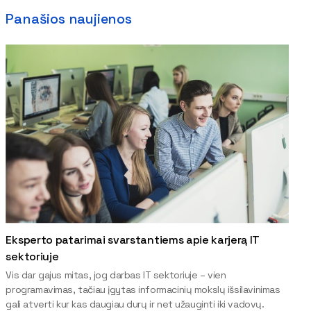
Panašios naujienos
Eksperto patarimai svarstantiems apie karjerą IT
sektoriuje
Vis dar gajus mitas, jog darbas IT sektoriuje – vien
programavimas, tačiau įgytas informacinių mokslų išsilavinimas
gali atverti kur kas daugiau durų ir net užauginti iki vadovų.