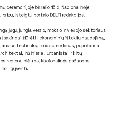
ų ceremonijoje birželio 15 d. Nacionalinėje
rizu, įsteigtu portalo DELFI redakcijos.
gą jėgą jungia verslo, mokslo ir viešojo sektoriaus
sakingai žiūrėti į ekonominių išteklių naudojimą,
ujausius technologinius sprendimus, populiarina
chitektai, inžinieriai, urbanistai ir kitų
uvos regionų plėtros, Nacionalinės pažangos
 nori gyventi.