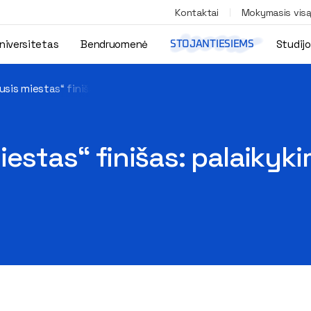
Kontaktai
Mokymasis vis
niversitetas
Bendruomenė
Studij
STOJANTIESIEMS
nusis miestas“ finišas: palaikykime VGTU studentų komandą
iestas“ finišas: palaiky