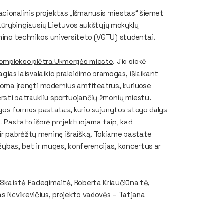
acionalinis projektas „Išmanusis miestas“ šiemet
ią kūrybingiausių Lietuvos aukštųjų mokyklų
imino technikos universiteto (VGTU) studentai.
ų komplekso plėtra Ukmergės mieste
. Jie siekė
magias laisvalaikio praleidimo pramogas, išlaikant
ūloma įrengti modernius amfiteatrus, kuriuose
rsti patraukliu sportuojančių žmonių miestu.
gos formos pastatas, kurio sujungtos stogo dalys
s. Pastato išorė projektuojama taip, kad
 ir pabrėžtų meninę išraišką. Tokiame pastate
ržybas, bet ir muges, konferencijas, koncertus ar
 Skaistė Padegimaitė, Roberta Kriaučiūnaitė,
as Novikevičius, projekto vadovės – Tatjana