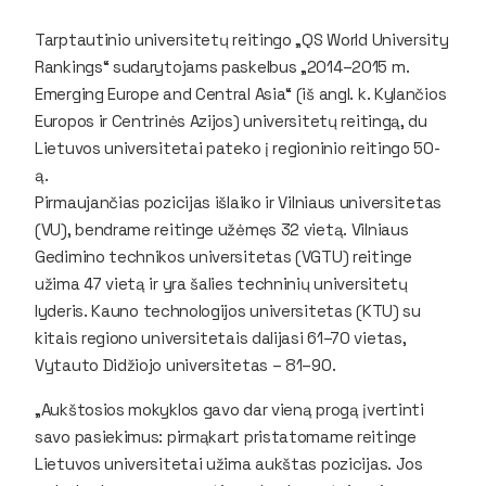
Tarptautinio universitetų reitingo „QS World University
Rankings“ sudarytojams paskelbus „2014–2015 m.
Emerging Europe and Central Asia“ (iš angl. k. Kylančios
Europos ir Centrinės Azijos) universitetų reitingą, du
Lietuvos universitetai pateko į regioninio reitingo 50-
ą.
Pirmaujančias pozicijas išlaiko ir Vilniaus universitetas
(VU), bendrame reitinge užėmęs 32 vietą. Vilniaus
Gedimino technikos universitetas (VGTU) reitinge
užima 47 vietą ir yra šalies techninių universitetų
lyderis. Kauno technologijos universitetas (KTU) su
kitais regiono universitetais dalijasi 61–70 vietas,
Vytauto Didžiojo universitetas – 81–90.
„Aukštosios mokyklos gavo dar vieną progą įvertinti
savo pasiekimus: pirmąkart pristatomame reitinge
Lietuvos universitetai užima aukštas pozicijas. Jos