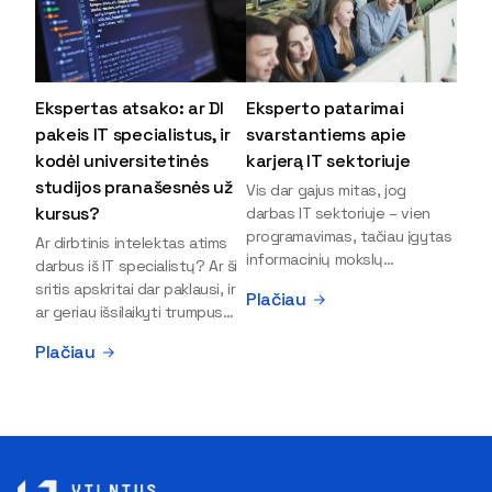
Ekspertas atsako: ar DI
Eksperto patarimai
pakeis IT specialistus, ir
svarstantiems apie
kodėl universitetinės
karjerą IT sektoriuje
studijos pranašesnės už
Vis dar gajus mitas, jog
kursus?
darbas IT sektoriuje – vien
programavimas, tačiau įgytas
Ar dirbtinis intelektas atims
informacinių mokslų
darbus iš IT specialistų? Ar ši
išsilavinimas gali atverti kur
sritis apskritai dar paklausi, ir
Plačiau
kas daugiau durų ir net
ar geriau išsilaikyti trumpus
užauginti iki vadovų. Sparčiai
kursus, ar vis tik stoti į
Plačiau
keičiantis technologijoms,
universitetą? Tokie klausimai
šiandien darbo rinkoje trūksta
dažniausiai iškyla apie
dirbtinio intelekto (DI),
informacinių technologijų
kibernetinio saugumo,
studijas svarstantiems
debesijos ekspertų,
jaunuoliams. Iš šiuos ir kitus
duomenų analitikų.
klausimus apie šio sektoriaus
Apsispręsti dėl studijų