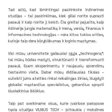
Tad ačiū, kad išmintingai pasirinkote inžinerines
studijas – tai pasirinkimas, kiek giliai norite suprasti
pasaulį ir kaip norite jį keisti. Čia greitai pajusite, kaip
inžinerija jungia matematiką ir meną, verslą, finansus ir
informacines technologijas – nėra kitos tokios srities,
kurioje taip dera kūrybiškumas ir loginis mąstymas.
Visi mūsų universitete galiausiai įgyja „technogeną“:
tai mūsų būdas matyti, struktūruoti ir transformuoti
pasaulį. Esam eksperimentų ir naujausių sprendimų
testavimo vieta. Dabar mūsų didžiausias tikslas –
suteikti jums ateities rinkai reikalingas žinias, išugdyti
globaliai mąstančius specialistus, gebančius spręsti
šiuolaikinius iššūkius.
Taip pat sveikiname visus, kurie įvairiose pakopose
tęsia studijas VILNIUS TECH – įsitraukia į mokslines