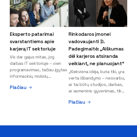
Eksperto patarimai
Rinkodaros įmonei
svarstantiems apie
vadovaujanti D.
karjerą IT sektoriuje
Padegimaitė: „Aiškumas
dėl karjeros atsiranda
Vis dar gajus mitas, jog
veikiant, ne planuojant“
darbas IT sektoriuje – vien
programavimas, tačiau įgytas
„Kiekviena idėja, kuria tiki, yra
informacinių mokslų
verta išbandymo – nesvarbu,
išsilavinimas gali atverti kur
ar tai būtų studijos, darbas,
Plačiau
kas daugiau durų ir net
ar asmeninis gyvenimas, tik
užauginti iki vadovų. Sparčiai
bandydamas naujus dalykus
Plačiau
keičiantis technologijoms,
atrandi, kas iš tiesų tau įdomu
šiandien darbo rinkoje trūksta
ir kur slypi tavo stiprybės“, –
dirbtinio intelekto (DI),
įsitikinusi skaitmeninės
kibernetinio saugumo,
rinkodaros specialistė, įmonės
debesijos ekspertų,
„Paperplanes“ vadovė Dovilė
duomenų analitikų.
Padegimaitė. Mergina tai