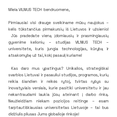
Miela VILNIUS TECH bendruomene,
Pirmiausiai visi drauge sveikiname mūsų naujokus –
kelis tūkstančius pirmakursių iš Lietuvos ir užsienio!
Jūs pradedate vieną įdomiausių ir prasmingiausių
gyvenime kelionių – studijas VILNIUS TECH –
universitete, kuris jungia technologijas, kūrybą ir
atsakomybę už tai, kokį pasaulį kuriame!
Kas daro mus ypatingus? Unikalios, strategiškai
svarbios Lietuvai ir pasauliui studijos, programos, kurių
reikia šiandien ir reikės rytoj, tvirtas ryšys su
inovatyviais verslais, kurie pasitiki universitetu ir jau
nekantraudami laukia jūsų ateinant į darbo rinką.
Neužleidžiam niekam pozicijos reitinge – esam
tarptautiškiausias universitetas Lietuvoje – tai bus
didžiulis pliusas Jums globalioje rinkoje!