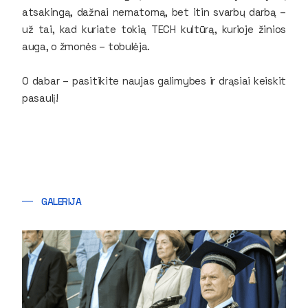
atsakingą, dažnai nematomą, bet itin svarbų darbą –
už tai, kad kuriate tokią TECH kultūrą, kurioje žinios
auga, o žmonės – tobulėja.
O dabar – pasitikite naujas galimybes ir drąsiai keiskit
pasaulį!
GALERIJA