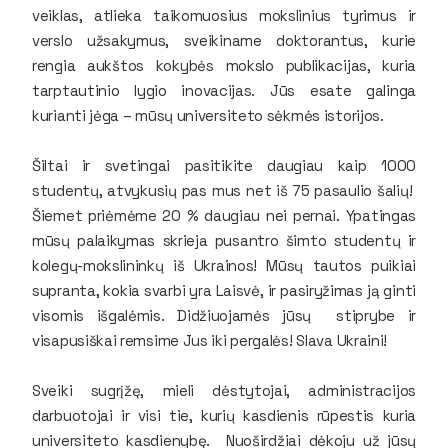
veiklas, atlieka taikomuosius mokslinius tyrimus ir
verslo užsakymus, sveikiname doktorantus, kurie
rengia aukštos kokybės mokslo publikacijas, kuria
tarptautinio lygio inovacijas. Jūs esate galinga
kurianti jėga – mūsų universiteto sėkmės istorijos.
Šiltai ir svetingai pasitikite daugiau kaip 1000
studentų, atvykusių pas mus net iš 75 pasaulio šalių!
Šiemet priėmėme 20 % daugiau nei pernai. Ypatingas
mūsų palaikymas skrieja pusantro šimto studentų ir
kolegų-mokslininkų iš Ukrainos! Mūsų tautos puikiai
supranta, kokia svarbi yra Laisvė, ir pasiryžimas ją ginti
visomis išgalėmis. Didžiuojamės jūsų stiprybe ir
visapusiškai remsime Jus iki pergalės! Slava Ukraini!
Sveiki sugrįžę, mieli dėstytojai, administracijos
darbuotojai ir visi tie, kurių kasdienis rūpestis kuria
universiteto kasdienybę. Nuoširdžiai dėkoju už jūsų